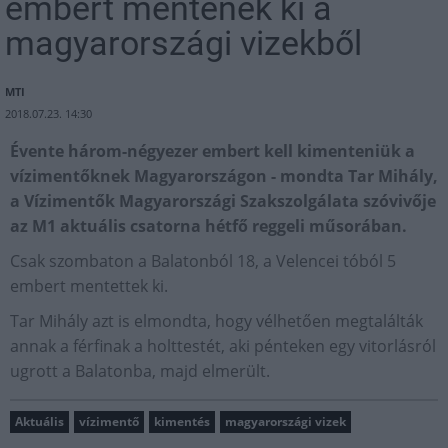
embert mentenek ki a
magyarországi vizekből
MTI
2018.07.23. 14:30
Évente három-négyezer embert kell kimenteniük a
vízimentőknek Magyarországon - mondta Tar Mihály,
a Vízimentők Magyarországi Szakszolgálata szóvivője
az M1 aktuális csatorna hétfő reggeli műsorában.
Csak szombaton a Balatonból 18, a Velencei tóból 5
embert mentettek ki.
Tar Mihály azt is elmondta, hogy vélhetően megtalálták
annak a férfinak a holttestét, aki pénteken egy vitorlásról
ugrott a Balatonba, majd elmerült.
Aktuális
vízimentő
kimentés
magyarországi vizek