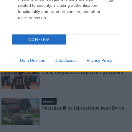
related to security, including authentication
Feliratkozom a hírlevélre és elfogadom az
adatvédelmi
functionality and fraud prevention, and other
szabályzatot!
user protection.
FELIRATKOZÁS
CONFIRM
LEGOLVASOTTABB
Data Deletion
Data Access
Privacy Policy
Aktuális
Újabb magabiztos kaposvári győzelem
Aktuális
Hétszázmilliós fejlesztésbe kezd Barcs