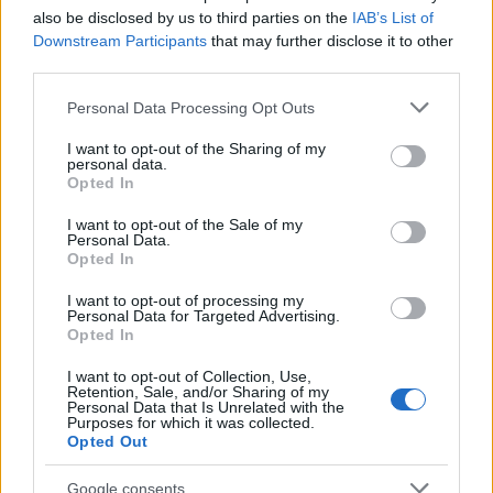
also be disclosed by us to third parties on the
IAB’s List of
Downstream Participants
that may further disclose it to other
third parties.
Please note that this website/app uses one or more Google
Hódmezővásárhely
iskolaépítés
FERROÉP Zrt.
oktatási beruházás
Personal Data Processing Opt Outs
services and may gather and store information including but
Másfélszeresére bővítik Hódmezővásárhely jó hírű
not limited to your visit or usage behaviour. You may click to
I want to opt-out of the Sharing of my
református iskoláját
personal data.
grant or deny consent to Google and its third-party tags to
Opted In
A Szőnyi Benjámin Általános Iskola fejlesztését a FERROÉP
use your data for below specified purposes in below Google
kivitelezheti; a munkák csaknem egy évig tartanak majd.
consent section.
I want to opt-out of the Sale of my
Personal Data.
Opted In
Látványos építési szakasz indult be a
Flórián téri felüljárón
I want to opt-out of processing my
Personal Data for Targeted Advertising.
Opted In
I want to opt-out of Collection, Use,
Retention, Sale, and/or Sharing of my
Paks II.: Mit jelent az 5. blokk új
Personal Data that Is Unrelated with the
mérföldköve a felülvizsgálat
Purposes for which it was collected.
árnyékában?
Opted Out
Google consents