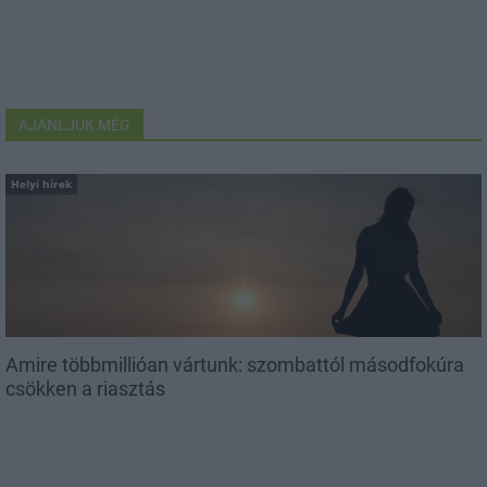
AJÁNLJUK MÉG
Helyi hírek
Amire többmillióan vártunk: szombattól másodfokúra
csökken a riasztás