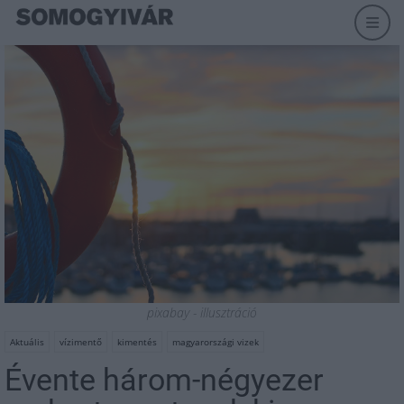
pixabay - illusztráció
Aktuális
vízimentő
kimentés
magyarországi vizek
Évente három-négyezer