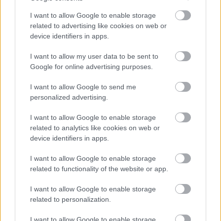
Elkészült a Liszt Ferenc repülőtér
I want to allow Google to enable storage
közelében lévő logisztikai bázis út- és
related to advertising like cookies on web or
közműhálózatának fejlesztése
device identifiers in apps.
I want to allow my user data to be sent to
Látlelet a hazai víziközművekről?
Google for online advertising purposes.
Egyetlen, fél évszázados vezetéken
múlt Bicske vízellátása
I want to allow Google to send me
personalized advertising.
I want to allow Google to enable storage
related to analytics like cookies on web or
device identifiers in apps.
HÍRLEVÉL
I want to allow Google to enable storage
related to functionality of the website or app.
Név
I want to allow Google to enable storage
related to personalization.
E-mail cím
I want to allow Google to enable storage