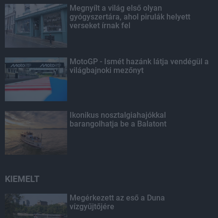
Megnyílt a világ első olyan
gyógyszertára, ahol pirulák helyett
verseket írnak fel
MotoGP - Ismét hazánk látja vendégül a
világbajnoki mezőnyt
Ikonikus nosztalgiahajókkal
barangolhatja be a Balatont
KIEMELT
Megérkezett az eső a Duna
vízgyűjtőjére