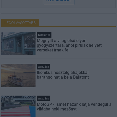
FELIRATKOZÁS
LEGOLVASOTTABB
Kitekintő
Megnyílt a világ első olyan
gyógyszertára, ahol pirulák helyett
verseket írnak fel
Aktuális
Ikonikus nosztalgiahajókkal
barangolhatja be a Balatont
Aktuális
MotoGP - Ismét hazánk látja vendégül a
világbajnoki mezőnyt