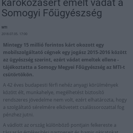
károkozásért emelt vádat a
Somogyi Főügyészség
MTI
2018.07.05. 17:00
Mintegy 15 millió forintos kárt okozott egy
mobilszolgáltató cégnek egy jogász 2015-2016 között
az ügyészség szerint, ezért vádat emeltek ellene -
tájékoztatta a Somogy Megyei Főügyészség az MTI-t
csütörtökön.
A 42 éves budapesti férfi nehéz anyagi körülmények
között élt, munkahelye, megélhetést biztosító
rendszeres jövedelme nem volt, ezért elhatározta, hogy
a szolgáltató sérelmére elkövetett csalássorozattal fog
pénzhez jutni.
A vádlott az ország különböző pontjain felkereste a
társaság értékesítési partnereit és hamis okiratokat