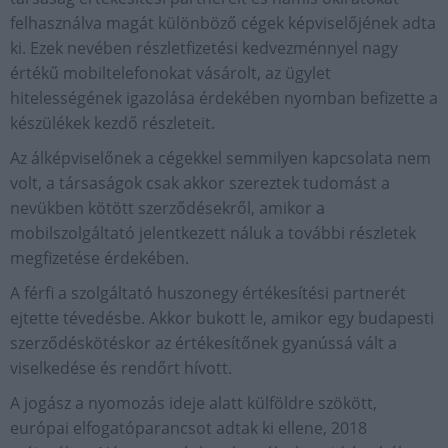
felhasználva magát különböző cégek képviselőjének adta
ki. Ezek nevében részletfizetési kedvezménnyel nagy
értékű mobiltelefonokat vásárolt, az ügylet
hitelességének igazolása érdekében nyomban befizette a
készülékek kezdő részleteit.
Az álképviselőnek a cégekkel semmilyen kapcsolata nem
volt, a társaságok csak akkor szereztek tudomást a
nevükben kötött szerződésekről, amikor a
mobilszolgáltató jelentkezett náluk a további részletek
megfizetése érdekében.
A férfi a szolgáltató huszonegy értékesítési partnerét
ejtette tévedésbe. Akkor bukott le, amikor egy budapesti
szerződéskötéskor az értékesítőnek gyanússá vált a
viselkedése és rendőrt hívott.
A jogász a nyomozás ideje alatt külföldre szökött,
európai elfogatóparancsot adtak ki ellene, 2018