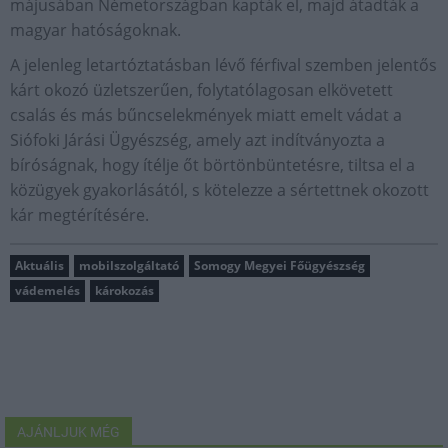
májusában Németországban kapták el, majd átadták a
magyar hatóságoknak.
A jelenleg letartóztatásban lévő férfival szemben jelentős
kárt okozó üzletszerűen, folytatólagosan elkövetett
csalás és más bűncselekmények miatt emelt vádat a
Siófoki Járási Ügyészség, amely azt indítványozta a
bíróságnak, hogy ítélje őt börtönbüntetésre, tiltsa el a
közügyek gyakorlásától, s kötelezze a sértettnek okozott
kár megtérítésére.
Aktuális
mobilszolgáltató
Somogy Megyei Főügyészség
vádemelés
károkozás
AJÁNLJUK MÉG