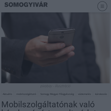
pixabay - illusztráció
Aktuális
mobilszolgáltató
Somogy Megyei Főügyészség
vádemelés
károkozás
Mobilszolgáltatónak való