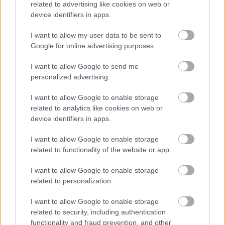
related to advertising like cookies on web or
– helyben tartják a csapadékvizet
device identifiers in apps.
Keresik a kivitelezőt 45 új parkolóhely kialakítására Budapesten,
a XIV. kerületi Zsivora parkban. A beruházás számos
I want to allow my user data to be sent to
klímavédelmi megoldást is tartalmaz: a csapadékvíz helyben
Google for online advertising purposes.
hasznosítását, a zöldfelület rendezését és a park megóvását.
I want to allow Google to send me
personalized advertising.
Nem az üres, hanem az okosan működő
épület energiatakarékos
I want to allow Google to enable storage
related to analytics like cookies on web or
device identifiers in apps.
Újragondolják Lipótváros rejtett, zöld
I want to allow Google to enable storage
parkját
related to functionality of the website or app.
I want to allow Google to enable storage
related to personalization.
Történelmi táj, amelynek minden köve
mesél – megújul a tatai Angolkert
I want to allow Google to enable storage
related to security, including authentication
functionality and fraud prevention, and other