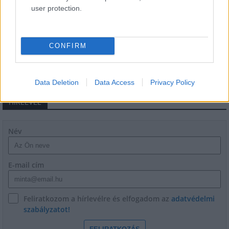
user protection.
M1 bővítés: már zajlik a teljesen új
Bicske Kelet csomópont építése
CONFIRM
Data Deletion
Data Access
Privacy Policy
HÍRLEVÉL
Név
E-mail cím
Feliratkozom a hírlevélre és elfogadom az
adatvédelmi
szabályzatot!