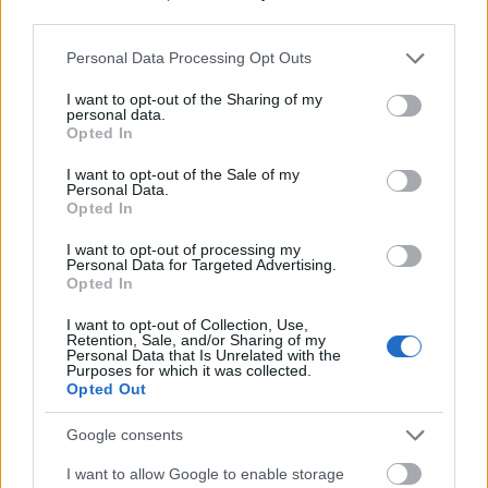
third parties.
Please note that this website/app uses one or more Google
Personal Data Processing Opt Outs
services and may gather and store information including but
not limited to your visit or usage behaviour. You may click to
I want to opt-out of the Sharing of my
MAGYAR ÉPÍTŐK
personal data.
grant or deny consent to Google and its third-party tags to
Opted In
use your data for below specified purposes in below Google
Klíma-X
consent section.
I want to opt-out of the Sale of my
Personal Data.
Opted In
I want to opt-out of processing my
Personal Data for Targeted Advertising.
Opted In
I want to opt-out of Collection, Use,
Retention, Sale, and/or Sharing of my
Personal Data that Is Unrelated with the
Purposes for which it was collected.
Opted Out
Google consents
parkolók
Zugló
Budapest
közbeszerzés
I want to allow Google to enable storage
Új vízáteresztő burkolatú parkolók épülnek Zuglóban