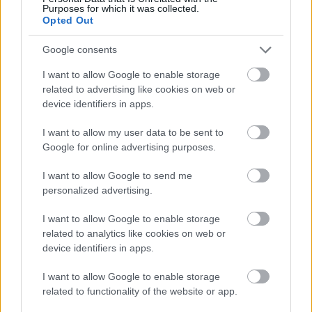
Purposes for which it was collected.
mert nem fizetett be 82 millió forint adót a jövedelme után -
Opted Out
tájékoztatta az ügyészség kedden az MTI-t.
Google consents
Álbróker ellen emeltek vádat Somogyban
I want to allow Google to enable storage
related to advertising like cookies on web or
2017.11.10
device identifiers in apps.
Vádat emeltek egy álbróker ellen, a kaposvári férfi az ügyészség
szerint háromszázmillió forint kárt okozott - tájékoztatta a
I want to allow my user data to be sent to
Somogy Megyei Főügyészség az MTI-t pénteken.
Google for online advertising purposes.
I want to allow Google to send me
personalized advertising.
1
I want to allow Google to enable storage
related to analytics like cookies on web or
device identifiers in apps.
HÍRLEVÉL
I want to allow Google to enable storage
Név
related to functionality of the website or app.