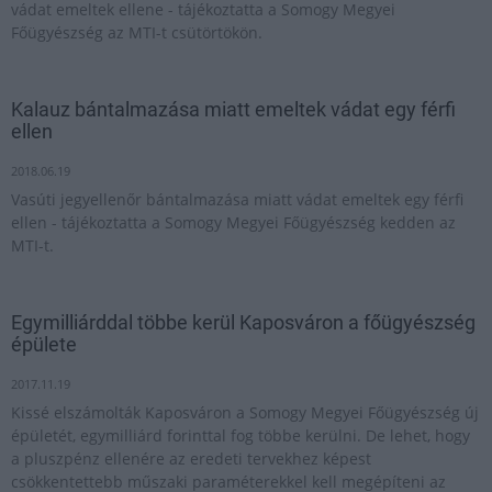
vádat emeltek ellene - tájékoztatta a Somogy Megyei
Főügyészség az MTI-t csütörtökön.
Kalauz bántalmazása miatt emeltek vádat egy férfi
ellen
2018.06.19
Vasúti jegyellenőr bántalmazása miatt vádat emeltek egy férfi
ellen - tájékoztatta a Somogy Megyei Főügyészség kedden az
MTI-t.
Egymilliárddal többe kerül Kaposváron a főügyészség
épülete
2017.11.19
Kissé elszámolták Kaposváron a Somogy Megyei Főügyészség új
épületét, egymilliárd forinttal fog többe kerülni. De lehet, hogy
a pluszpénz ellenére az eredeti tervekhez képest
csökkentettebb műszaki paraméterekkel kell megépíteni az