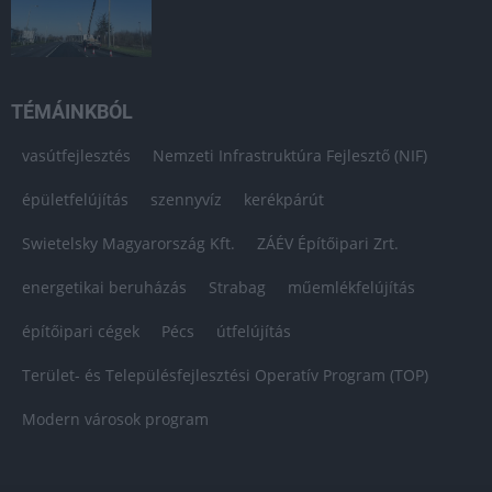
TÉMÁINKBÓL
vasútfejlesztés
Nemzeti Infrastruktúra Fejlesztő (NIF)
épületfelújítás
szennyvíz
kerékpárút
Swietelsky Magyarország Kft.
ZÁÉV Építőipari Zrt.
energetikai beruházás
Strabag
műemlékfelújítás
építőipari cégek
Pécs
útfelújítás
Terület- és Településfejlesztési Operatív Program (TOP)
Modern városok program