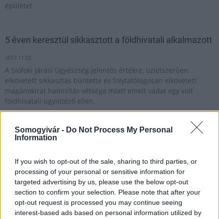
épületet.
5 éven keresztül sikkasztott a földhivatali alkalmazott
2017.11.02
A Siófoki Járási Ügyészség jelentős értékre, üzletszerűen
elkövetett sikkasztás büntette és folytatólagosan elkövetett
magánokirat hamisítás vétsége miatt emelt vádat egy volt
földhivatali ügyintéző ellen.
Somogyivár -
Do Not Process My Personal
Adócsalás - százmilliós bírságot szabott ki a Somogy
Information
megyei főügyészség
If you wish to opt-out of the sale, sharing to third parties, or
2018.06.20
processing of your personal or sensitive information for
Cégpiramist kiépítve 632 millió forintos kárt okozott az állami
targeted advertising by us, please use the below opt-out
költségvetésnek egy korábban a francia idegenlégióban is
section to confirm your selection. Please note that after your
szolgáló férfi és négy társa. Különösen jelentős vagyoni
opt-out request is processed you may continue seeing
hátrányt okozó költségvetési csalás bűntette és más
interest-based ads based on personal information utilized by
bűncselekmények miatt vádat emeltek ellenük - közölte Horváth