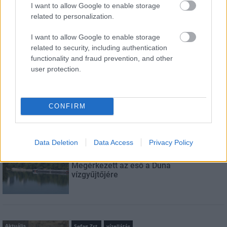
I want to allow Google to enable storage
related to personalization.
E-mail cím
I want to allow Google to enable storage
related to security, including authentication
Feliratkozom a hírlevélre és elfogadom az
adatvédelmi
functionality and fraud prevention, and other
szabályzatot!
user protection.
FELIRATKOZÁS
CONFIRM
LEGFRISSEBB
Data Deletion
Data Access
Privacy Policy
Országos hírek
hőség
Duna
Megérkezett az eső a Duna
vízgyűjtőjére
Aktuális
Sefag Zrt.
vízellátás