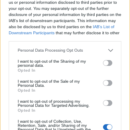
us or personal information disclosed to third parties prior to
Szilárd Somogy megyei főügyész szerdán az MTI-vel.
your opt-out. You may separately opt-out of the further
disclosure of your personal information by third parties on the
IAB’s list of downstream participants. This information may
Vádat emelt a Somogyi ügyészség egy 82 millió forint
also be disclosed by us to third parties on the
IAB’s List of
adóhiányt okozó ügyvéd ellen
Downstream Participants
that may further disclose it to other
third parties.
2018.04.17
Please note that this website/app uses one or more Google
Aktuális
Personal Data Processing Opt Outs
services and may gather and store information including but
not limited to your visit or usage behaviour. You may click to
I want to opt-out of the Sharing of my
personal data.
grant or deny consent to Google and its third-party tags to
Opted In
use your data for below specified purposes in below Google
consent section.
I want to opt-out of the Sale of my
Personal Data.
Opted In
I want to opt-out of processing my
Personal Data for Targeted Advertising.
Opted In
I want to opt-out of Collection, Use,
Retention, Sale, and/or Sharing of my
Egy ügyvéd ellen emelt vádat a Somogy Megyei Főügyészség,
Personal Data that Is Unrelated with the