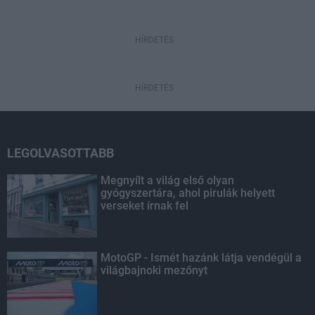
HÍRDETÉS
HÍRDETÉS
LEGOLVASOTTABB
Megnyílt a világ első olyan
gyógyszertára, ahol pirulák helyett
verseket írnak fel
MotoGP - Ismét hazánk látja vendégül a
világbajnoki mezőnyt