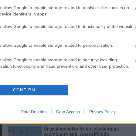
o allow Google to enable storage related to analytics like cookies on
evice identifiers in apps.
o allow Google to enable storage related to functionality of the website
ány - itatók
Amire többmillióan vártunk:
egítik a
szombattól másodfokúra
o allow Google to enable storage related to personalization.
 a somogyi
csökken a riasztás
o allow Google to enable storage related to security, including
cation functionality and fraud prevention, and other user protection.
CONFIRM
M1 bővítés: már zajlik a teljesen új
Bicske Kelet csomópont építése
Data Deletion
Data Access
Privacy Policy
Új gyalogosátkelők és jelzőlámpás
csomópont épül Angyalföldön