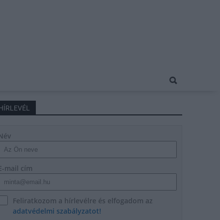
HÍRLEVÉL
Név
E-mail cím
Feliratkozom a hírlevélre és elfogadom az
adatvédelmi szabályzatot!