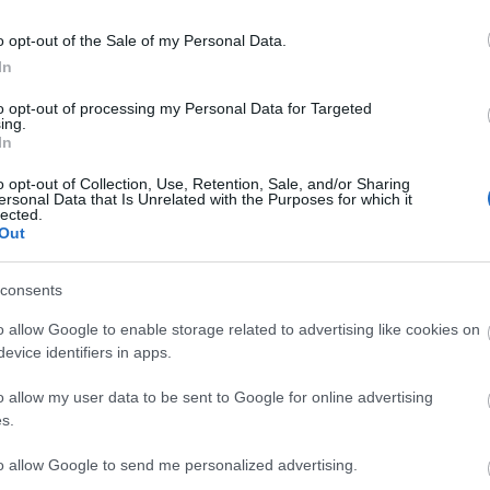
-, hanem csak a vasúti berendezés megfelelő
 fokozott óvatossággal kell megközelíteni az átjárót.
o opt-out of the Sale of my Personal Data.
ni, amíg ismét nem vált fehérre a jelző - fűzte hozzá.
In
t harminc vasúti átjáróban bekövetkezett balesetből
to opt-out of processing my Personal Data for Targeted
 sérüléssel, tizenhat pedig anyagi kárral végződött.
ing.
In
n baleset 2015-ben történt, az 57-ből 12 volt halálos.
setből 21 volt halálos.
o opt-out of Collection, Use, Retention, Sale, and/or Sharing
ersonal Data that Is Unrelated with the Purposes for which it
lected.
Out
Balaton
vasúti átjáró
balesetmegelőzés
MÁV Start Zrt
consents
o allow Google to enable storage related to advertising like cookies on
evice identifiers in apps.
o allow my user data to be sent to Google for online advertising
s.
Helyi hírek
to allow Google to send me personalized advertising.