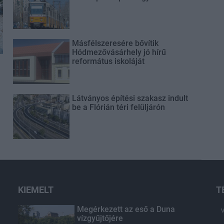
Másfélszeresére bővítik
Hódmezővásárhely jó hírű
református iskoláját
Látványos építési szakasz indult
be a Flórián téri felüljárón
KIEMELT
T
Megérkezett az eső a Duna
vízgyűjtőjére