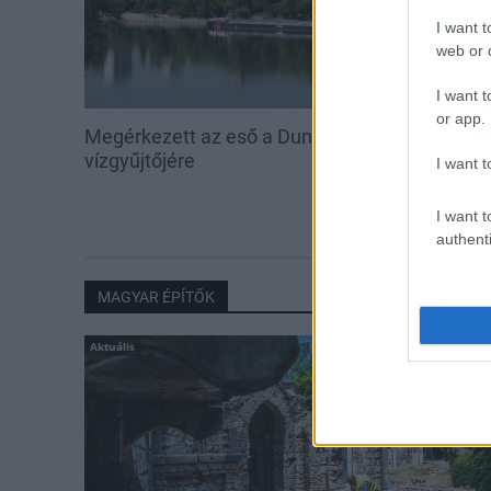
I want t
web or d
I want t
or app.
Megérkezett az eső a Duna
Hőség és vízhi
vízgyűjtőjére
feltöltésével s
I want t
vadállományt
erdőkben
I want t
authenti
MAGYAR ÉPÍTŐK
Aktuális