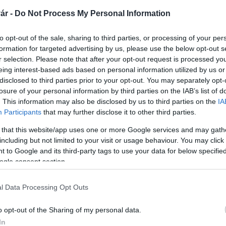
ár -
Do Not Process My Personal Information
atón Biber Anett a MÁV Zrt. szóvivője hangsúlyozta:
hető lenne odafigyeléssel és a szabályok
to opt-out of the sale, sharing to third parties, or processing of your per
l kevesebb, harminc baleset történt, mint tavaly
formation for targeted advertising by us, please use the below opt-out s
r selection. Please note that after your opt-out request is processed y
eing interest-based ads based on personal information utilized by us or
MÁV és a rendőrség közös akciójában öt pénteken
disclosed to third parties prior to your opt-out. You may separately opt-
pülés útátjárójában hívják fel a figyelmet a közút és
losure of your personal information by third parties on the IAB’s list of
 megelőzésére.
. This information may also be disclosed by us to third parties on the
IA
Participants
that may further disclose it to other third parties.
en nem történt olyan baleset vasúti átjáróban,
 that this website/app uses one or more Google services and may gath
lna, vagyis ezek mind a közúton közlekedők, autósok,
including but not limited to your visit or usage behaviour. You may click 
ől adódtak. Hozzátette, hogy nemcsak a vétkesek
 to Google and its third-party tags to use your data for below specifi
ÁV dolgozói, a mozdonyvezetők is, ráadásul évente
ogle consent section.
a vasúttársaságnak.
 alosztályvezetője arra hívta fel a figyelmet, hogy a
l Data Processing Opt Outs
 megközelíteni egy vasúti átjárót. Azt is, hogy mi a
o opt-out of the Sharing of my personal data.
ell viselkedni a meglétekor. Utóbbi esetben a fehér
In