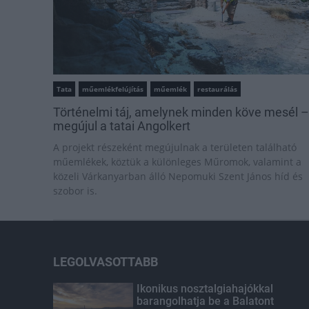
Tata
műemlékfelújítás
műemlék
restaurálás
Történelmi táj, amelynek minden köve mesél –
megújul a tatai Angolkert
A projekt részeként megújulnak a területen található
műemlékek, köztük a különleges Műromok, valamint a
közeli Várkanyarban álló Nepomuki Szent János híd és
szobor is.
LEGOLVASOTTABB
Ikonikus nosztalgiahajókkal
barangolhatja be a Balatont