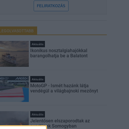
FELIRATKOZÁS
LEGOLVASOTTABB
Aktuális
Ikonikus nosztalgiahajókkal
barangolhatja be a Balatont
Aktuális
MotoGP - Ismét hazánk látja
vendégül a világbajnoki mezőnyt
Aktuális
Jelentősen elszaporodtak az
avartüzek Somogyban