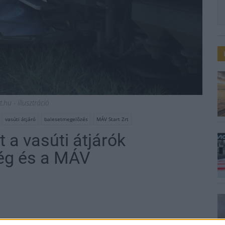
hu - illusztráció
vasúti átjáró
balesetmegelőzés
MÁV Start Zrt
t a vasúti átjárók
ség és a MÁV
úti átjárók biztonságáért a MÁV és a rendőrség.