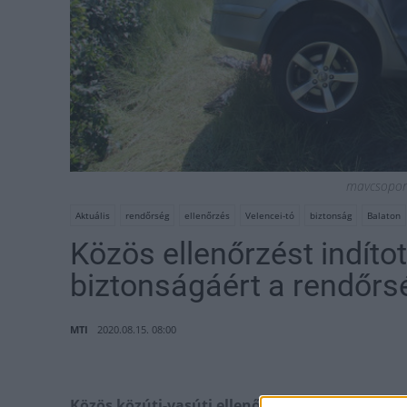
mavcsoport.
Aktuális
rendőrség
ellenőrzés
Velencei-tó
biztonság
Balaton
Közös ellenőrzést indítot
biztonságáért a rendőr
MTI
2020.08.15. 08:00
Közös közúti-vasúti ellenőrzést indított a vas