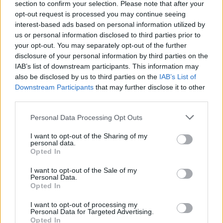
section to confirm your selection. Please note that after your
opt-out request is processed you may continue seeing
interest-based ads based on personal information utilized by
MAGYAR ÉPÍTŐK
us or personal information disclosed to third parties prior to
your opt-out. You may separately opt-out of the further
Útépítés
disclosure of your personal information by third parties on the
IAB’s list of downstream participants. This information may
also be disclosed by us to third parties on the
IAB’s List of
Downstream Participants
that may further disclose it to other
third parties.
Please note that this website/app uses one or more Google
Personal Data Processing Opt Outs
services and may gather and store information including but
not limited to your visit or usage behaviour. You may click to
I want to opt-out of the Sharing of my
personal data.
grant or deny consent to Google and its third-party tags to
Opted In
use your data for below specified purposes in below Google
consent section.
I want to opt-out of the Sale of my
Personal Data.
HE-DO
BKK
KM Építő Kft.
Főmterv Mérnöki Tervező Zrt.
Opted In
Látványos építési szakasz indult be a Flórián téri
I want to opt-out of processing my
felüljárón
Personal Data for Targeted Advertising.
Opted In