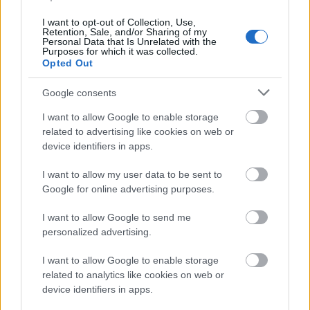
A tartós nyári hőség jelentős kihívás elé állítja a KM Építőt,
ennek ellenére folyamatosan halad az aszfaltozás.
I want to opt-out of Collection, Use,
Retention, Sale, and/or Sharing of my
Personal Data that Is Unrelated with the
Purposes for which it was collected.
Paks II.: Mit jelent az 5. blokk új
Opted Out
mérföldköve a felülvizsgálat
árnyékában?
Google consents
I want to allow Google to enable storage
Elkészült a Liszt Ferenc repülőtér
related to advertising like cookies on web or
közelében lévő logisztikai bázis út- és
device identifiers in apps.
közműhálózatának fejlesztése
I want to allow my user data to be sent to
Google for online advertising purposes.
Látlelet a hazai víziközművekről?
Egyetlen, fél évszázados vezetéken
I want to allow Google to send me
múlt Bicske vízellátása
personalized advertising.
I want to allow Google to enable storage
related to analytics like cookies on web or
Épített öröksége megújításával is készül
device identifiers in apps.
Mohács a csata ötszázadik
évfordulójára