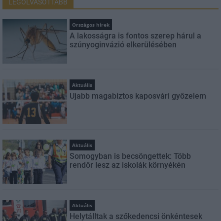
LEGOLVASOTTABB
Országos hírek
A lakosságra is fontos szerep hárul a
szúnyoginvázió elkerülésében
Aktuális
Újabb magabiztos kaposvári győzelem
Aktuális
Somogyban is becsöngettek: Több
rendőr lesz az iskolák környékén
Aktuális
Helytálltak a szőkedencsi önkéntesek