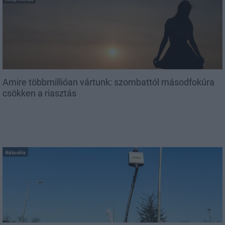
Amire többmillióan vártunk: szombattól másodfokúra
csökken a riasztás
Aktuális