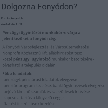
Dolgozna Fonyódon?
Forrás: fonyod.hu
2025.05.22. 11:45
Pénzügyi ügyintézői munkakörre várja a
jelentkezőket a fonyódi cég.
A Fonyódi Városfejlesztési és Városüzemeltetési
Nonprofit Közhasznú Kft. álláshirdetést tesz
közzé
pénzügyi ügyintéző
munkakör betöltésére -
olvasható a település oldalán.
Főbb feladatok:
-pénzügyi, pénztárosi feladatok elvégzése
-pénztár program kezelése, banki ügyintézések elvégzése
-bejövő kimenő számlák és szerződések intézése
-kapcsolattartás a könyvelő céggel
-fizetési felszólítások kezelése