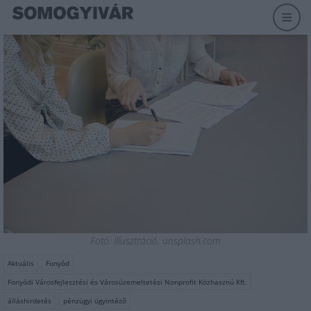
Fotó: Illusztráció, unsplash.com
Aktuális
Fonyód
Fonyódi Városfejlesztési és Városüzemeltetési Nonprofit Közhasznú Kft.
álláshirdetés
pénzügyi ügyintéző