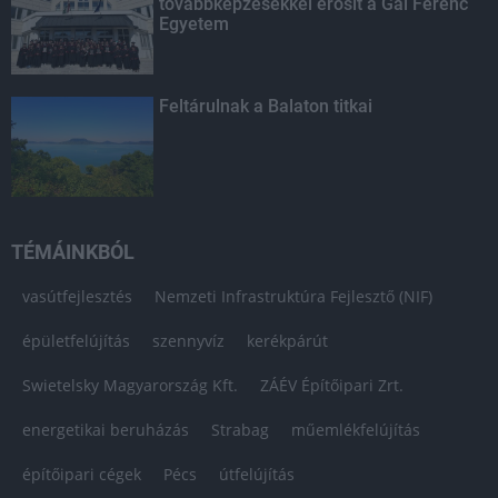
továbbképzésekkel erősít a Gál Ferenc
Egyetem
Feltárulnak a Balaton titkai
TÉMÁINKBÓL
vasútfejlesztés
Nemzeti Infrastruktúra Fejlesztő (NIF)
épületfelújítás
szennyvíz
kerékpárút
Swietelsky Magyarország Kft.
ZÁÉV Építőipari Zrt.
energetikai beruházás
Strabag
műemlékfelújítás
építőipari cégek
Pécs
útfelújítás