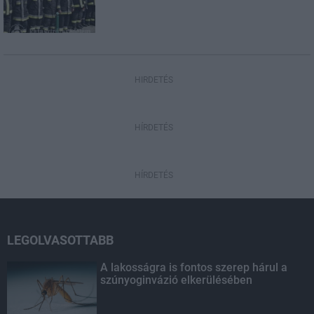
HIRDETÉS
HÍRDETÉS
HÍRDETÉS
LEGOLVASOTTABB
A lakosságra is fontos szerep hárul a
szúnyoginvázió elkerülésében