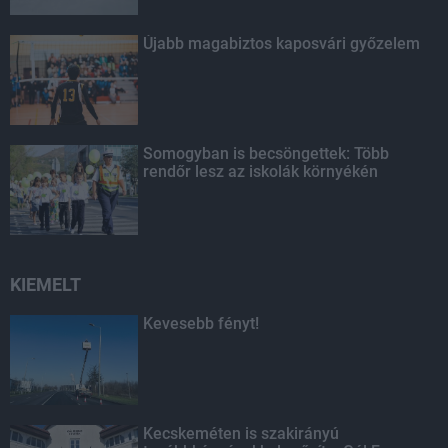
Újabb magabiztos kaposvári győzelem
Somogyban is becsöngettek: Több
rendőr lesz az iskolák környékén
KIEMELT
Kevesebb fényt!
Kecskeméten is szakirányú