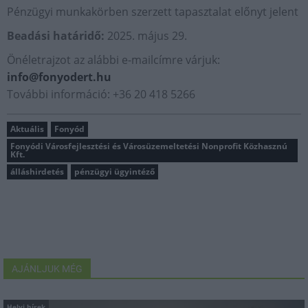
Pénzügyi munkakörben szerzett tapasztalat előnyt jelent
Beadási határidő:
2025. május 29.
Önéletrajzot az alábbi e-mailcímre várjuk:
info@fonyodert.hu
További információ: +36 20 418 5266
Aktuális
Fonyód
Fonyódi Városfejlesztési és Városüzemeltetési Nonprofit Közhasznú
Kft.
álláshirdetés
pénzügyi ügyintéző
AJÁNLJUK MÉG
Helyi hírek