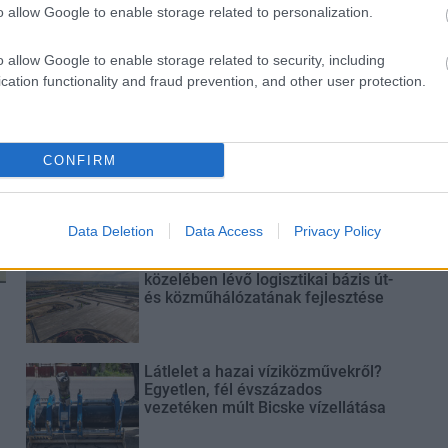
o allow Google to enable storage related to personalization.
Látványos építési szakasz indult
be a Flórián téri felüljárón
o allow Google to enable storage related to security, including
cation functionality and fraud prevention, and other user protection.
Paks II.: Mit jelent az 5. blokk új
CONFIRM
mérföldköve a felülvizsgálat
árnyékában?
Data Deletion
Data Access
Privacy Policy
Elkészült a Liszt Ferenc repülőtér
közelében lévő logisztikai bázis út-
és közműhálózatának fejlesztése
Látlelet a hazai víziközművekről?
Egyetlen, fél évszázados
vezetéken múlt Bicske vízellátása