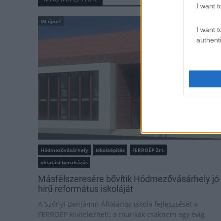
I want t
Mi épül?
I want t
authenti
Hódmezővásárhely
iskolaépítés
FERROÉP Zrt.
oktatási beruházás
Másfélszeresére bővítik Hódmezővásárhely jó
hírű református iskoláját
A Szőnyi Benjámin Általános Iskola fejlesztését a
FERROÉP kivitelezheti; a munkák csaknem egy évig