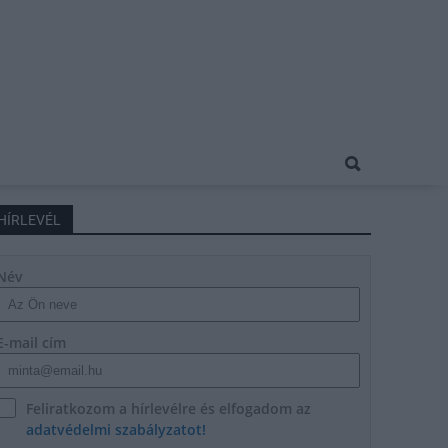
HÍRLEVÉL
Név
E-mail cím
Feliratkozom a hírlevélre és elfogadom az
adatvédelmi szabályzatot!