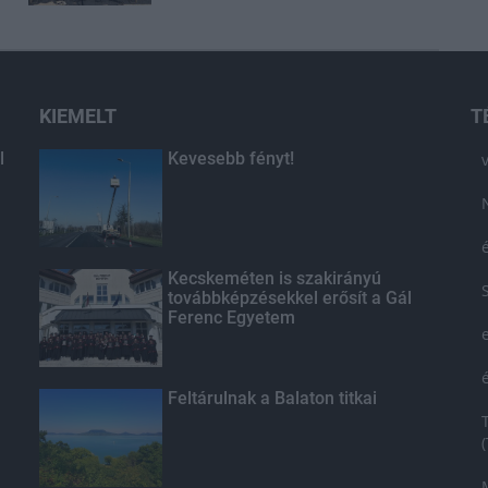
KIEMELT
T
l
Kevesebb fényt!
Kecskeméten is szakirányú
továbbképzésekkel erősít a Gál
Ferenc Egyetem
Feltárulnak a Balaton titkai