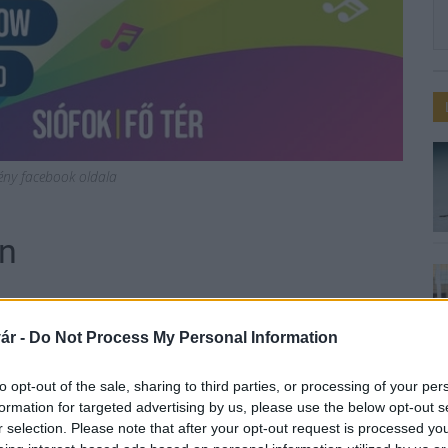
ény facebook oldala
on
ár -
Do Not Process My Personal Information
teket, családi programokat is kínál a Siófoki
to opt-out of the sale, sharing to third parties, or processing of your per
 kerül sor a Balaton-parti városban.
formation for targeted advertising by us, please use the below opt-out s
r selection. Please note that after your opt-out request is processed y