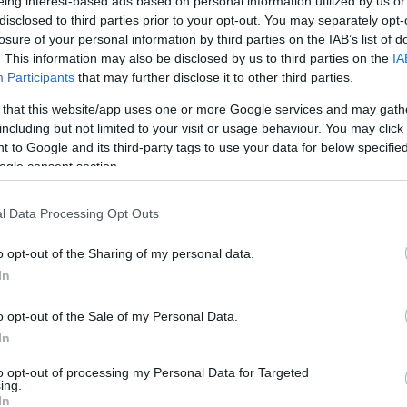
eing interest-based ads based on personal information utilized by us or
mal megrendezendő esemény gasztrokínálatából a
disclosed to third parties prior to your opt-out. You may separately opt-
e d’Or magyar bajnok részvételével bíráló szakmai
losure of your personal information by third parties on the IAB’s list of
át, amelyet bárki megkóstolhat - olvasható a
. This information may also be disclosed by us to third parties on the
IA
ban.
Participants
that may further disclose it to other third parties.
a szervezők
 that this website/app uses one or more Google services and may gath
including but not limited to your visit or usage behaviour. You may click 
 to Google and its third-party tags to use your data for below specifi
verseny és fish food verseny Halpiknik, illetve
ogle consent section.
raktív halas foglalkozás, és a vendégeket olyan neves
alázs Klári, a Nemzeti Filharmonikusok, a Follow the
l Data Processing Opt Outs
ak a Fő téren Magyarország "halas városai": Baja,
elekkel készülnek a fesztiválra, a Siófoki Szakképzési
o opt-out of the Sharing of my personal data.
rgalmi középiskolája közös főzéssel ünnepli idén
In
lt 2013-ban hívták életre. A város a rendezvénnyel
 hal népszerűsítése.
o opt-out of the Sale of my Personal Data.
In
to opt-out of processing my Personal Data for Targeted
ing.
In