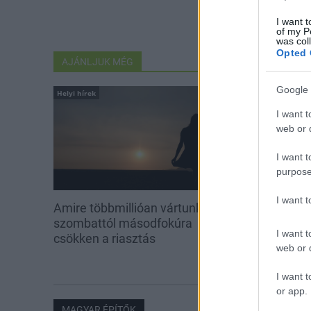
I want t
of my P
was col
Opted 
AJÁNLJUK MÉG
Google 
Helyi hírek
Aktuális
I want t
web or d
I want t
purpose
I want 
Amire többmillióan vártunk:
Kevesebb fény
szombattól másodfokúra
I want t
csökken a riasztás
web or d
I want t
or app.
MAGYAR ÉPÍTŐK