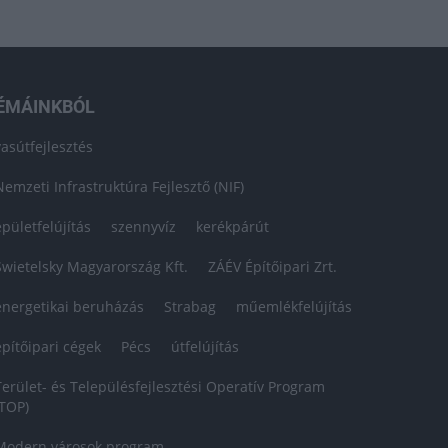
ÉMÁINKBÓL
vasútfejlesztés
Nemzeti Infrastruktúra Fejlesztő (NIF)
épületfelújítás
szennyvíz
kerékpárút
Swietelsky Magyarország Kft.
ZÁÉV Építőipari Zrt.
energetikai beruházás
Strabag
műemlékfelújítás
építőipari cégek
Pécs
útfelújítás
Terület- és Településfejlesztési Operatív Program
(TOP)
Modern városok program