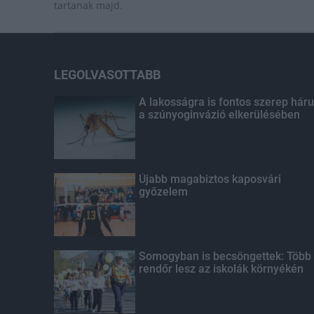
tartanak majd.
LEGOLVASOTTABB
A lakosságra is fontos szerep háru
a szúnyoginvázió elkerülésében
Újabb magabiztos kaposvári
győzelem
Somogyban is becsöngettek: Több
rendőr lesz az iskolák környékén