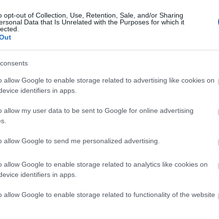
o opt-out of Collection, Use, Retention, Sale, and/or Sharing
ersonal Data that Is Unrelated with the Purposes for which it
lected.
Out
consents
Országos hírek
o allow Google to enable storage related to advertising like cookies on
evice identifiers in apps.
o allow my user data to be sent to Google for online advertising
s.
to allow Google to send me personalized advertising.
t!
Kecskeméten is szakirányú
továbbképzésekkel erősít a Gál
o allow Google to enable storage related to analytics like cookies on
Ferenc Egyetem
evice identifiers in apps.
o allow Google to enable storage related to functionality of the website