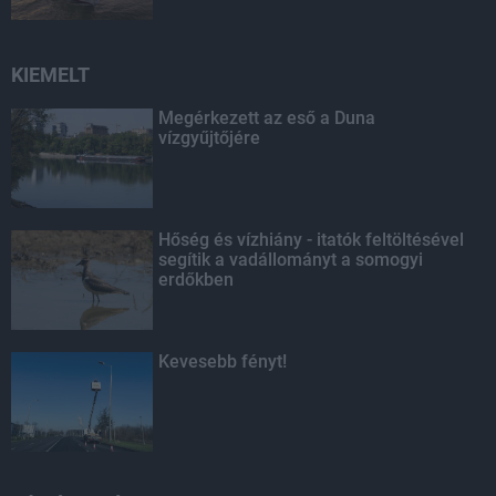
KIEMELT
Megérkezett az eső a Duna
vízgyűjtőjére
Hőség és vízhiány - itatók feltöltésével
segítik a vadállományt a somogyi
erdőkben
Kevesebb fényt!