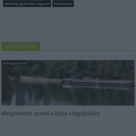
zöldség-gyümölcs ágazat
hazai piac
AJÁNLJUK MÉG
Országos hírek
Megérkezett az eső a Duna vízgyűjtőjére