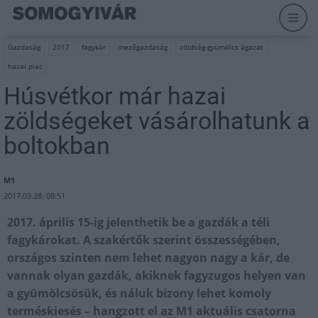
Gazdaság
2017
fagykár
mezőgazdaság
zöldség-gyümölcs ágazat
hazai piac
Húsvétkor már hazai
zöldségeket vásárolhatunk a
boltokban
M1
2017.03.28. 08:51
2017. április 15-ig jelenthetik be a gazdák a téli
fagykárokat. A szakértők szerint összességében,
országos szinten nem lehet nagyon nagy a kár, de
vannak olyan gazdák, akiknek fagyzugos helyen van
a gyümölcsösük, és náluk bizony lehet komoly
terméskiesés – hangzott el az M1 aktuális csatorna