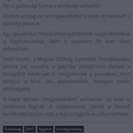
Agrárgazdasági Kamara elnökségi szóvivője.
Közben országszerte megkezdődött a vetés és beindult a
zöldségszezon is.
Egy újszalontai fóliasátorban például két napja ültették el
a kígyóuborkákat. Idén is csaknem 20 ezer tővel
számolnak.
Ledó Ferenc, a Magyar Zöldség-Gyümölcs Terméktanács
elnöke azt mondta, a paprika, paradicsom mellett a
hidegtűrő növények is megjelennek a polcokon, mint
például a kínai kel, káposztafélék, hónapos retek,
zöldhagyma.
A hazai termés megjelenésével várhatóan az árak is
csökkenni fognak. A szakemberek szerint a biztató
terméskilátásokat csak a májusi fagyok veszélyeztethetik.
Gazdaság
2017
fagykár
mezőgazdaság