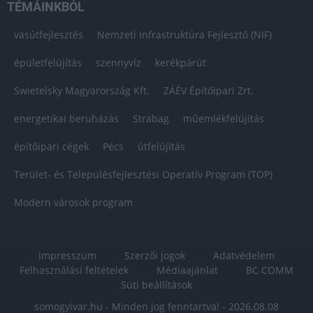
TÉMÁINKBÓL
vasútfejlesztés
Nemzeti Infrastruktúra Fejlesztő (NIF)
épületfelújítás
szennyvíz
kerékpárút
Swietelsky Magyarország Kft.
ZÁÉV Építőipari Zrt.
energetikai beruházás
Strabag
műemlékfelújítás
építőipari cégek
Pécs
útfelújítás
Terület- és Településfejlesztési Operatív Program (TOP)
Modern városok program
Impresszum
Szerzői jogok
Adatvédelem
Felhasználási feltételek
Médiaajánlat
BC COMM
Süti beállítások
somogyivar.hu - Minden jog fenntartva! - 2026.08.08