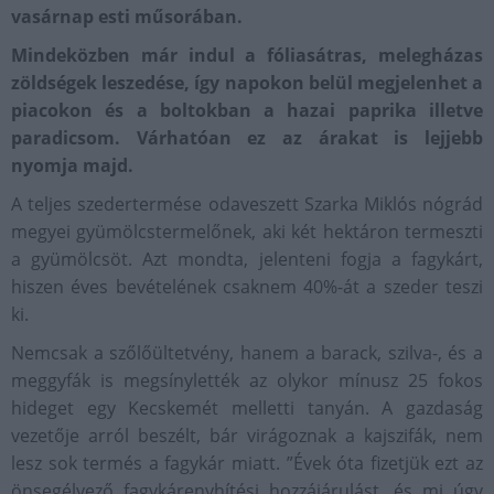
vasárnap esti műsorában.
Mindeközben már indul a fóliasátras, melegházas
zöldségek leszedése, így napokon belül megjelenhet a
piacokon és a boltokban a hazai paprika illetve
paradicsom. Várhatóan ez az árakat is lejjebb
nyomja majd.
A teljes szedertermése odaveszett Szarka Miklós nógrád
megyei gyümölcstermelőnek, aki két hektáron termeszti
a gyümölcsöt. Azt mondta, jelenteni fogja a fagykárt,
hiszen éves bevételének csaknem 40%-át a szeder teszi
ki.
Nemcsak a szőlőültetvény, hanem a barack, szilva-, és a
meggyfák is megsínylették az olykor mínusz 25 fokos
hideget egy Kecskemét melletti tanyán. A gazdaság
vezetője arról beszélt, bár virágoznak a kajszifák, nem
lesz sok termés a fagykár miatt. ”Évek óta fizetjük ezt az
önsegélyező fagykárenyhítési hozzájárulást, és mi úgy