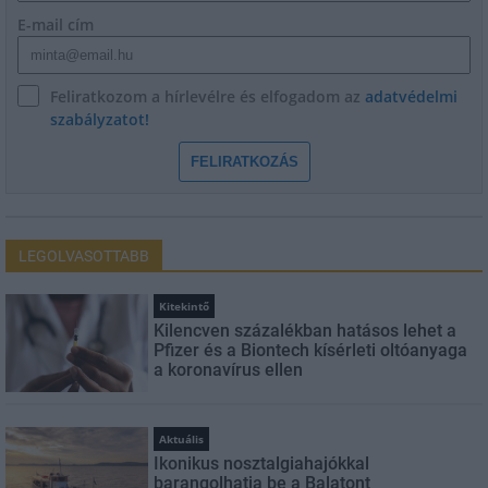
E-mail cím
Feliratkozom a hírlevélre és elfogadom az
adatvédelmi
szabályzatot!
FELIRATKOZÁS
LEGOLVASOTTABB
Kitekintő
Kilencven százalékban hatásos lehet a
Pfizer és a Biontech kísérleti oltóanyaga
a koronavírus ellen
Aktuális
Ikonikus nosztalgiahajókkal
barangolhatja be a Balatont