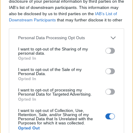
disclosure of your personal information by third parties on the
IAB’s list of downstream participants. This information may
also be disclosed by us to third parties on the
IAB’s List of
Downstream Participants
that may further disclose it to other
Amire többmillióan vártunk: szombattól másodfokúra
third parties.
csökken a riasztás
Please note that this website/app uses one or more Google
Personal Data Processing Opt Outs
services and may gather and store information including but
not limited to your visit or usage behaviour. You may click to
I want to opt-out of the Sharing of my
personal data.
grant or deny consent to Google and its third-party tags to
Opted In
use your data for below specified purposes in below Google
consent section.
I want to opt-out of the Sale of my
Personal Data.
MAGYAR ÉPÍTŐK
Opted In
I want to opt-out of processing my
Personal Data for Targeted Advertising.
Aktuális
Opted In
I want to opt-out of Collection, Use,
Retention, Sale, and/or Sharing of my
Personal Data that Is Unrelated with the
Purposes for which it was collected.
Opted Out