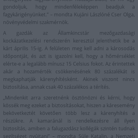
gondoljuk, hogy mindenféleképpen beadjuk a
fagykárigényünket.” – mondta Kujáni Lászlóné Cser Olga,
növényvédelmi szakmérnök.
A gazdák az Államkincstár mezőgazdasági
kockázatkezelési rendszerén keresztül jelenthetik be a
kárt április 15-ig. A felületen meg kell adni a károsodás
időpontját, és azt is igazolni kell, hogy a hőmérséklet
elérte-e a legalább mínusz 15 Celsius fokot. Az érintettek
akár a hozamérték csökkenésének 80 százalékát is
megkaphatják kárenyhítésként. Akinek viszont nincs
biztosítása, annak csak 40 százalékos a térítés.
„Mindenkit arra szeretnénk ösztönözni és kérni, hogy
kössék meg ezeket a biztosításokat, hiszen a káresemény
bekövetkeztét követően több lesz a kárenyhítés a
részükre. A kamaránál is rendelkezésre áll ilyen
biztosítás, amiben a falugazdász kollégák szintén tudnak
segítséget nyújtani” – mondta Süle Katalin, a Nemzeti