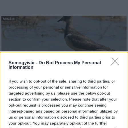
Aktuális
Somogyivár -
Do Not Process My Personal
Hőség és vízhiány - itatók feltöltésével segítik a
Information
vadállományt a somogyi erdőkben
If you wish to opt-out of the sale, sharing to third parties, or
processing of your personal or sensitive information for
targeted advertising by us, please use the below opt-out
section to confirm your selection. Please note that after your
opt-out request is processed you may continue seeing
Helyi hírek
interest-based ads based on personal information utilized by
us or personal information disclosed to third parties prior to
your opt-out. You may separately opt-out of the further