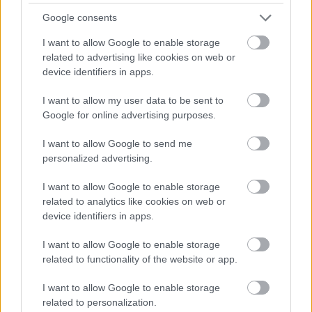
Google consents
I want to allow Google to enable storage
related to advertising like cookies on web or
device identifiers in apps.
Tata
műemlékfelújítás
műemlék
restaurálás
I want to allow my user data to be sent to
Történelmi táj, amelynek minden köve mesél –
Google for online advertising purposes.
megújul a tatai Angolkert
I want to allow Google to send me
A projekt részeként megújulnak a területen található
personalized advertising.
műemlékek, köztük a különleges Műromok, valamint a közeli
Várkanyarban álló Nepomuki Szent János híd és szobor is.
I want to allow Google to enable storage
related to analytics like cookies on web or
M1 bővítés: már zajlik a teljesen új
device identifiers in apps.
Bicske Kelet csomópont építése
I want to allow Google to enable storage
related to functionality of the website or app.
I want to allow Google to enable storage
Új gyalogosátkelők és jelzőlámpás
related to personalization.
csomópont épül Angyalföldön