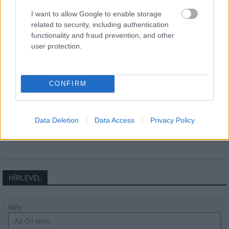
I want to allow Google to enable storage
related to security, including authentication
functionality and fraud prevention, and other
Másfélszeresére bővítik
user protection.
Hódmezővásárhely jó hírű református
iskoláját
CONFIRM
Látványos építési szakasz indult be a
Flórián téri felüljárón
Data Deletion
Data Access
Privacy Policy
HÍRLEVÉL
Név