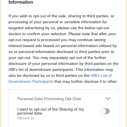
Information
If you wish to opt-out of the sale, sharing to third parties, or
processing of your personal or sensitive information for
Amire többmillióan vártunk: szombattól másodfokúra
targeted advertising by us, please use the below opt-out
csökken a riasztás
section to confirm your selection. Please note that after your
opt-out request is processed you may continue seeing
interest-based ads based on personal information utilized by
us or personal information disclosed to third parties prior to
your opt-out. You may separately opt-out of the further
disclosure of your personal information by third parties on the
IAB’s list of downstream participants. This information may
MAGYAR ÉPÍTŐK
also be disclosed by us to third parties on the
IAB’s List of
Downstream Participants
that may further disclose it to other
third parties.
Útépítés
Please note that this website/app uses one or more Google
Personal Data Processing Opt Outs
services and may gather and store information including but
not limited to your visit or usage behaviour. You may click to
I want to opt-out of the Sharing of my
personal data.
grant or deny consent to Google and its third-party tags to
Opted In
use your data for below specified purposes in below Google