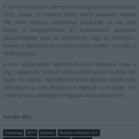
A Bahart a hajózási szempontból kiugróan jónak számító
2016. évben 2,6 milliárd forint nettó árbevétel mellett
140 millió forintos eredményt produkált. Az idei terv
ennek a megismétlése, az áremelésből keletkező
pluszbevételek nem az eredményt, vagy az osztalékot,
hanem a fejlesztési forrásokat fogják növelni - mondta a
vezérigazgató.
A már végrehajtott fejlesztések közül kiemelte, hogy a
cég "végletesen" elavult vízibuszaiból kettőt eladtak, két
hajót 150, illetve 200 millió forintért teljesen felújítottak.
Várhatóan az idei főszezonra elkészül a mintegy 150
millió forintos költségből megújuló Kossuth-komp is.
Forrás: MTI
Gazdaság
2017
Balaton
Balatoni Hajózási Zrt.