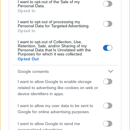
consent section.
I want to opt-out of the Sale of my
Personal Data.
Opted In
I want to opt-out of processing my
Personal Data for Targeted Advertising.
Opted In
autópálya
útépítés
M1-es autópálya
Bicske
I want to opt-out of Collection, Use,
M1 bővítés: már zajlik a teljesen új Bicske Kelet
Retention, Sale, and/or Sharing of my
Personal Data that Is Unrelated with the
csomópont építése
Purposes for which it was collected.
Opted Out
Tizenegy meglévő csomópontot korszerűsít és négy új,
különszintű csomópontot hoz létre az MKIF az M1-es
Google consents
bővítésénél.
I want to allow Google to enable storage
Új gyalogosátkelők és jelzőlámpás
related to advertising like cookies on web or
csomópont épül Angyalföldön
device identifiers in apps.
I want to allow my user data to be sent to
Google for online advertising purposes.
Másfélszeresére bővítik
I want to allow Google to send me
Hódmezővásárhely jó hírű református
iskoláját
personalized advertising.