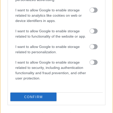
I want to allow Google to enable storage
related to analytics like cookies on web or
Látványos építési szakasz indult be a
device identifiers in apps.
Flórián téri felüljárón
I want to allow Google to enable storage
related to functionality of the website or app.
Paks II.: Mit jelent az 5. blokk új
I want to allow Google to enable storage
mérföldköve a felülvizsgálat
related to personalization.
árnyékában?
I want to allow Google to enable storage
related to security, including authentication
functionality and fraud prevention, and other
user protection.
HÍRLEVÉL
CONFIRM
Név