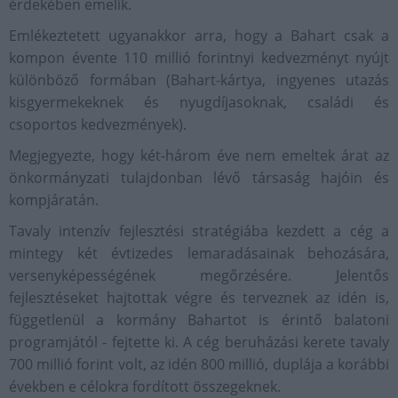
érdekében emelik.
Emlékeztetett ugyanakkor arra, hogy a Bahart csak a
kompon évente 110 millió forintnyi kedvezményt nyújt
különböző formában (Bahart-kártya, ingyenes utazás
kisgyermekeknek és nyugdíjasoknak, családi és
csoportos kedvezmények).
Megjegyezte, hogy két-három éve nem emeltek árat az
önkormányzati tulajdonban lévő társaság hajóin és
kompjáratán.
Tavaly intenzív fejlesztési stratégiába kezdett a cég a
mintegy két évtizedes lemaradásainak behozására,
versenyképességének megőrzésére. Jelentős
fejlesztéseket hajtottak végre és terveznek az idén is,
függetlenül a kormány Bahartot is érintő balatoni
programjától - fejtette ki. A cég beruházási kerete tavaly
700 millió forint volt, az idén 800 millió, duplája a korábbi
években e célokra fordított összegeknek.