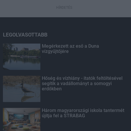
HÍRDETÉS
LEGOLVASOTTABB
Megérkezett az eső a Duna
vízgyűjtőjére
Hőség és vízhiány - itatók feltöltésével
segítik a vadállományt a somogyi
erdőkben
Három magyarországi iskola tantermét
újítja fel a STRABAG