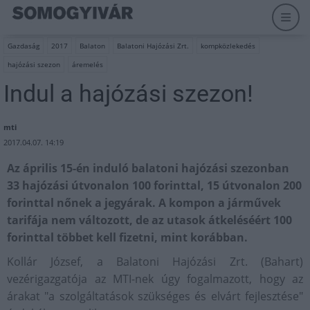
Gazdaság
2017
Balaton
Balatoni Hajózási Zrt.
kompközlekedés
hajózási szezon
áremelés
Indul a hajózási szezon!
mti
2017.04.07. 14:19
Az április 15-én induló balatoni hajózási szezonban
33 hajózási útvonalon 100 forinttal, 15 útvonalon 200
forinttal nőnek a jegyárak. A kompon a járművek
tarifája nem változott, de az utasok átkeléséért 100
forinttal többet kell fizetni, mint korábban.
Kollár József, a Balatoni Hajózási Zrt. (Bahart)
vezérigazgatója az MTI-nek úgy fogalmazott, hogy az
árakat "a szolgáltatások szükséges és elvárt fejlesztése"