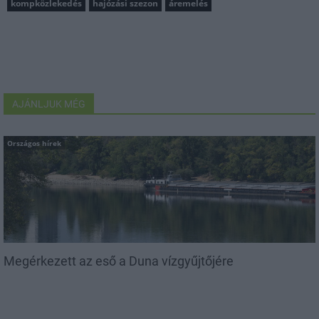
kompközlekedés
hajózási szezon
áremelés
AJÁNLJUK MÉG
Országos hírek
Megérkezett az eső a Duna vízgyűjtőjére