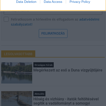
Data Deletion
Data Access
Privacy Policy
E-mail cím
Feliratkozom a hírlevélre és elfogadom az
adatvédelmi
szabályzatot!
FELIRATKOZÁS
LEGOLVASOTTABB
Országos hírek
Megérkezett az eső a Duna vízgyűjtőjére
Aktuális
Hőség és vízhiány - itatók feltöltésével
segítik a vadállományt a somogyi