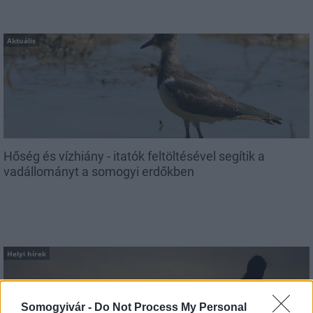
Aktuális
Hőség és vízhiány - itatók feltöltésével segítik a
vadállományt a somogyi erdőkben
Helyi hírek
Somogyivár -
Do Not Process My Personal