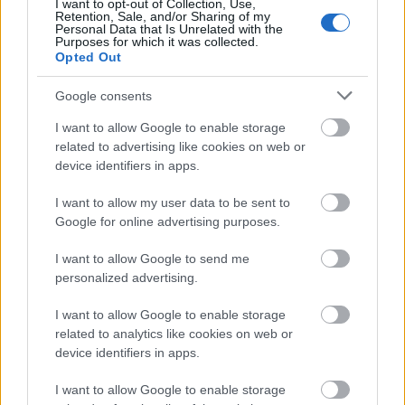
I want to opt-out of Collection, Use,
Retention, Sale, and/or Sharing of my
M1 bővítés: már zajlik a teljesen új
Personal Data that Is Unrelated with the
Bicske Kelet csomópont építése
Purposes for which it was collected.
Opted Out
Google consents
Új gyalogosátkelők és jelzőlámpás
I want to allow Google to enable storage
csomópont épül Angyalföldön
related to advertising like cookies on web or
device identifiers in apps.
I want to allow my user data to be sent to
Másfélszeresére bővítik
Google for online advertising purposes.
Hódmezővásárhely jó hírű református
iskoláját
I want to allow Google to send me
personalized advertising.
I want to allow Google to enable storage
Látványos építési szakasz indult be a
Flórián téri felüljárón
related to analytics like cookies on web or
device identifiers in apps.
I want to allow Google to enable storage