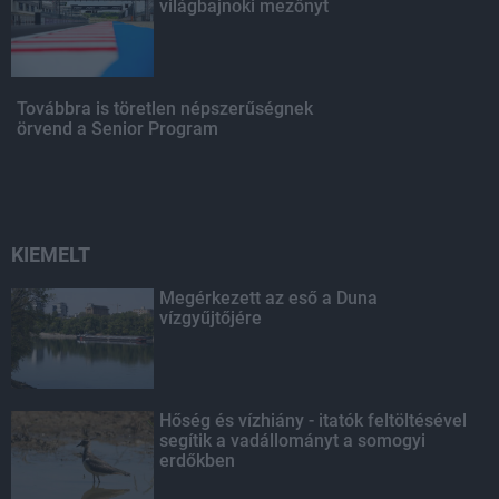
világbajnoki mezőnyt
Továbbra is töretlen népszerűségnek
örvend a Senior Program
KIEMELT
Megérkezett az eső a Duna
vízgyűjtőjére
Hőség és vízhiány - itatók feltöltésével
segítik a vadállományt a somogyi
erdőkben