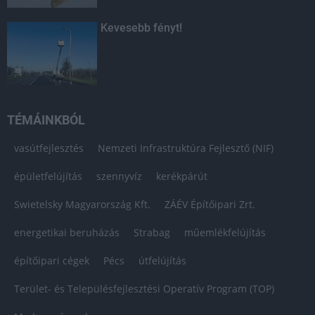
Kevesebb fényt!
TÉMÁINKBÓL
vasútfejlesztés
Nemzeti Infrastruktúra Fejlesztő (NIF)
épületfelújítás
szennyvíz
kerékpárút
Swietelsky Magyarország Kft.
ZÁÉV Építőipari Zrt.
energetikai beruházás
Strabag
műemlékfelújítás
építőipari cégek
Pécs
útfelújítás
Terület- és Településfejlesztési Operatív Program (TOP)