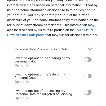
opt-out request is processed you may continue seeing
interest-based ads based on personal information utilized by
Aktuális
us or personal information disclosed to third parties prior to
your opt-out. You may separately opt-out of the further
disclosure of your personal information by third parties on the
IAB’s list of downstream participants. This information may
also be disclosed by us to third parties on the
IAB’s List of
Downstream Participants
that may further disclose it to other
third parties.
Please note that this website/app uses one or more Google
Personal Data Processing Opt Outs
services and may gather and store information including but
not limited to your visit or usage behaviour. You may click to
I want to opt-out of the Sharing of my
personal data.
grant or deny consent to Google and its third-party tags to
Opted In
use your data for below specified purposes in below Google
Tata
műemlékfelújítás
műemlék
restaurálás
consent section.
I want to opt-out of the Sale of my
Történelmi táj, amelynek minden köve mesél –
Personal Data.
megújul a tatai Angolkert
Opted In
A projekt részeként megújulnak a területen található
I want to opt-out of processing my
Personal Data for Targeted Advertising.
műemlékek, köztük a különleges Műromok, valamint a közeli
Opted In
Várkanyarban álló Nepomuki Szent János híd és szobor is.