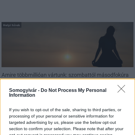
Helyi hírek
Amire többmillióan vártunk: szombattól másodfokúra
csökken a riasztás
Somogyivár -
Do Not Process My Personal
Information
If you wish to opt-out of the sale, sharing to third parties, or
processing of your personal or sensitive information for
targeted advertising by us, please use the below opt-out
MAGYAR ÉPÍTŐK
section to confirm your selection. Please note that after your