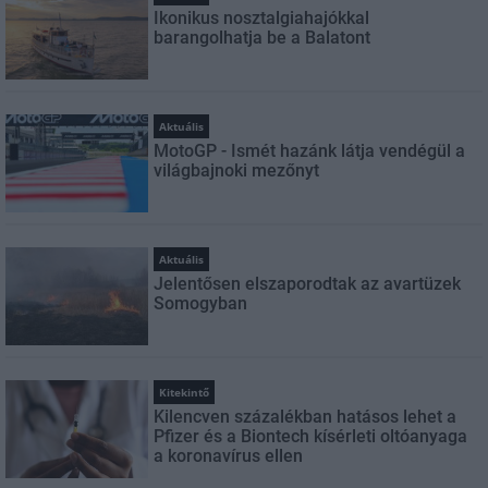
Ikonikus nosztalgiahajókkal
barangolhatja be a Balatont
Aktuális
MotoGP - Ismét hazánk látja vendégül a
világbajnoki mezőnyt
Aktuális
Jelentősen elszaporodtak az avartüzek
Somogyban
Kitekintő
Kilencven százalékban hatásos lehet a
Pfizer és a Biontech kísérleti oltóanyaga
a koronavírus ellen