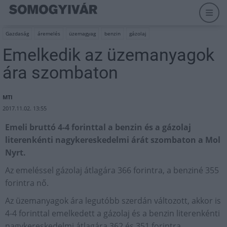
Gazdaság
áremelés
üzemagyag
benzin
gázolaj
Emelkedik az üzemanyagok
ára szombaton
MTI
2017.11.02. 13:55
Emeli bruttó 4-4 forinttal a benzin és a gázolaj
literenkénti nagykereskedelmi árát szombaton a Mol
Nyrt.
Az emeléssel gázolaj átlagára 366 forintra, a benziné 355
forintra nő.
Az üzemanyagok ára legutóbb szerdán változott, akkor is
4-4 forinttal emelkedett a gázolaj és a benzin literenkénti
nagykereskedelmi átlagára 362 és 351 forintra.