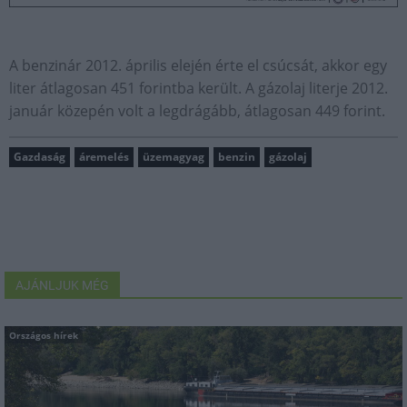
A benzinár 2012. április elején érte el csúcsát, akkor egy
liter átlagosan 451 forintba került. A gázolaj literje 2012.
január közepén volt a legdrágább, átlagosan 449 forint.
Gazdaság
áremelés
üzemagyag
benzin
gázolaj
AJÁNLJUK MÉG
Országos hírek