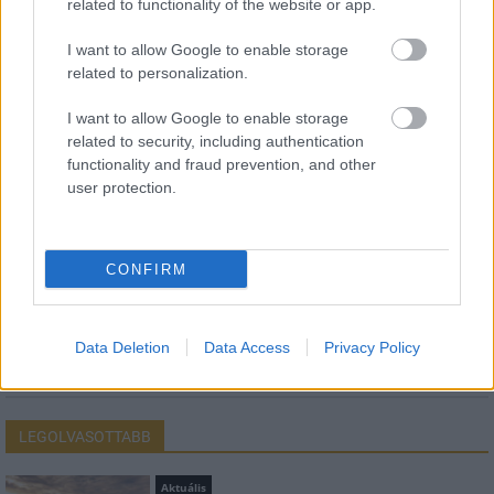
related to functionality of the website or app.
I want to allow Google to enable storage
HÍRLEVÉL
related to personalization.
I want to allow Google to enable storage
Név
related to security, including authentication
functionality and fraud prevention, and other
user protection.
E-mail cím
CONFIRM
Feliratkozom a hírlevélre és elfogadom az
adatvédelmi
szabályzatot!
FELIRATKOZÁS
Data Deletion
Data Access
Privacy Policy
LEGOLVASOTTABB
Aktuális