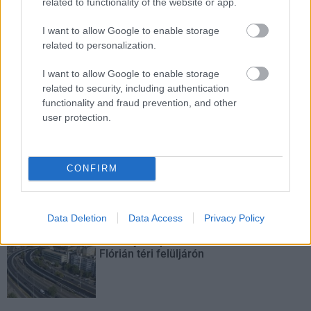
related to functionality of the website or app.
M1 bővítés: már zajlik a teljesen új
Bicske Kelet csomópont építése
I want to allow Google to enable storage
related to personalization.
I want to allow Google to enable storage
Új gyalogosátkelők és jelzőlámpás
related to security, including authentication
csomópont épül Angyalföldön
functionality and fraud prevention, and other
user protection.
Másfélszeresére bővítik
CONFIRM
Hódmezővásárhely jó hírű református
iskoláját
Data Deletion
Data Access
Privacy Policy
Látványos építési szakasz indult be a
Flórián téri felüljárón