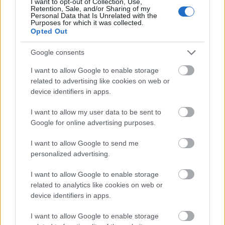
I want to opt-out of Collection, Use,
Retention, Sale, and/or Sharing of my
Aktuális
Personal Data that Is Unrelated with the
Purposes for which it was collected.
Opted Out
Google consents
I want to allow Google to enable storage
related to advertising like cookies on web or
device identifiers in apps.
I want to allow my user data to be sent to
Google for online advertising purposes.
I want to allow Google to send me
Tata
műemlékfelújítás
műemlék
restaurálás
personalized advertising.
Történelmi táj, amelynek minden köve mesél –
megújul a tatai Angolkert
I want to allow Google to enable storage
related to analytics like cookies on web or
A projekt részeként megújulnak a területen található
device identifiers in apps.
műemlékek, köztük a különleges Műromok, valamint a közeli
Várkanyarban álló Nepomuki Szent János híd és szobor is.
I want to allow Google to enable storage