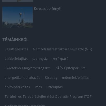
Kevesebb fényt!
TÉMÁINKBÓL
vasútfejlesztés
Nemzeti Infrastruktúra Fejlesztő (NIF)
épületfelújítás
szennyvíz
kerékpárút
Swietelsky Magyarország Kft.
ZÁÉV Építőipari Zrt.
energetikai beruházás
Strabag
műemlékfelújítás
építőipari cégek
Pécs
útfelújítás
Terület- és Településfejlesztési Operatív Program (TOP)
Modern városok program