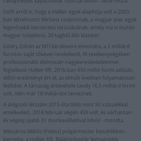
raklaphelyes kapacitásuk 1500-zal bővül - tette hozzá.
Szólt arról is, hogy a Halker egyik alapítója volt a 2003-
ban létrehozott Mirbest csoportnak, a magyar piac egyik
legerősebb beszerzési társulásának, amely ma is tisztán
magyar tulajdonú, 20 tagból álló klaszter.
Gödry Zoltán az MTI kérdéseire elmondta, a 2 milliárd
forintos saját tőkével rendelkező, fő tevékenységében
professzionális élelmiszer-nagykereskedelemmel
foglalkozó Halker Kft. 2016-ban 650 millió forint adózás
előtti eredményt ért el, az elmúlt években folyamatosan
fejlődve. A társaság árbevétele tavaly 16,5 milliárd forint
volt, idén már 18 milliárdot terveznek.
A dolgozói létszám 2015 óta több mint 50 százalékkal
emelkedett, 2018 február végén 459 volt, és várhatóan
év végéig újabb 31 munkavállalóval bővül - mondta.
Mészáros Miklós (Fidesz) polgármester beszédében
kiemelte, a Halker Kft. Balatonboglár legnagyobb