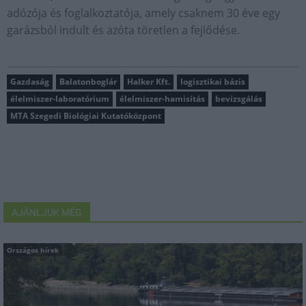
adózója és foglalkoztatója, amely csaknem 30 éve egy
garázsból indult és azóta töretlen a fejlődése.
Gazdaság
Balatonboglár
Halker Kft.
logisztikai bázis
élelmiszer-laboratórium
élelmiszer-hamisítás
bevizsgálás
MTA Szegedi Biológiai Kutatóközpont
AJÁNLJUK MÉG
Országos hírek