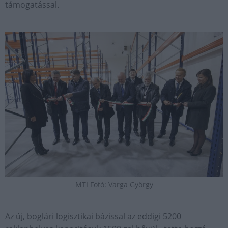
támogatással.
MTI Fotó: Varga György
Az új, boglári logisztikai bázissal az eddigi 5200