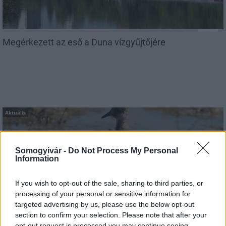
Megérkezett az eső a Duna vízgyűjtőjére
Aktuális
Somogyivár -
Do Not Process My Personal
Information
If you wish to opt-out of the sale, sharing to third parties, or
processing of your personal or sensitive information for
Hőség és vízhiány - itatók feltöltésével segítik a
targeted advertising by us, please use the below opt-out
vadállományt a somogyi erdőkben
section to confirm your selection. Please note that after your
opt-out request is processed you may continue seeing