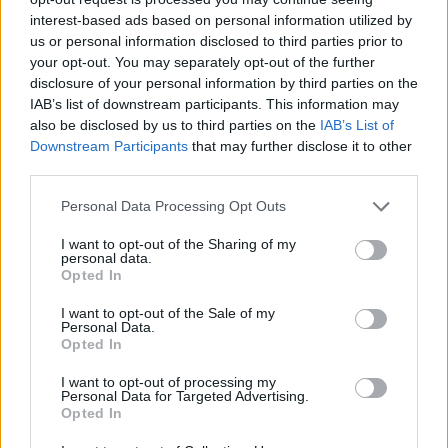
interest-based ads based on personal information utilized by
us or personal information disclosed to third parties prior to
your opt-out. You may separately opt-out of the further
Helyi hírek
disclosure of your personal information by third parties on the
IAB’s list of downstream participants. This information may
also be disclosed by us to third parties on the
IAB’s List of
Downstream Participants
that may further disclose it to other
third parties.
Please note that this website/app uses one or more Google
Personal Data Processing Opt Outs
services and may gather and store information including but
Amire többmillióan vártunk: szombattól másodfokúra
not limited to your visit or usage behaviour. You may click to
I want to opt-out of the Sharing of my
personal data.
grant or deny consent to Google and its third-party tags to
csökken a riasztás
Opted In
use your data for below specified purposes in below Google
consent section.
I want to opt-out of the Sale of my
Personal Data.
Opted In
I want to opt-out of processing my
Personal Data for Targeted Advertising.
Opted In
MAGYAR ÉPÍTŐK