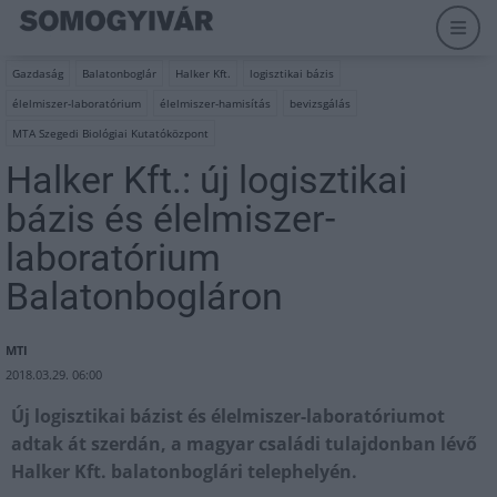
Gazdaság
Balatonboglár
Halker Kft.
logisztikai bázis
élelmiszer-laboratórium
élelmiszer-hamisítás
bevizsgálás
MTA Szegedi Biológiai Kutatóközpont
Halker Kft.: új logisztikai
bázis és élelmiszer-
laboratórium
Balatonbogláron
MTI
2018.03.29. 06:00
Új logisztikai bázist és élelmiszer-laboratóriumot
adtak át szerdán, a magyar családi tulajdonban lévő
Halker Kft. balatonboglári telephelyén.