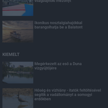
világbajnoki mezőnyt
Ikonikus nosztalgiahajókkal
barangolhatja be a Balatont
KIEMELT
Megérkezett az eső a Duna
vízgyűjtőjére
Hőség és vízhiány - itatók feltöltésével
segítik a vadállományt a somogyi
erdőkben