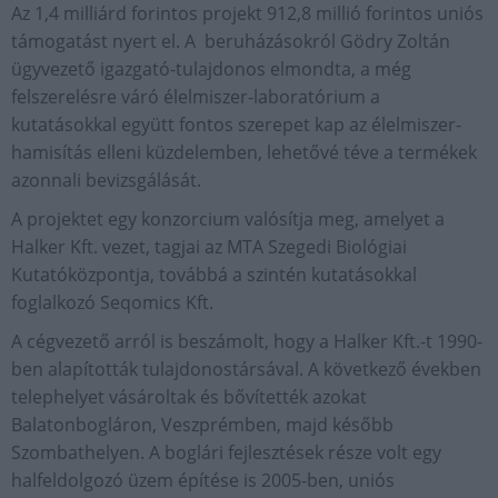
Az 1,4 milliárd forintos projekt 912,8 millió forintos uniós
támogatást nyert el. A beruházásokról Gödry Zoltán
ügyvezető igazgató-tulajdonos elmondta, a még
felszerelésre váró élelmiszer-laboratórium a
kutatásokkal együtt fontos szerepet kap az élelmiszer-
hamisítás elleni küzdelemben, lehetővé téve a termékek
azonnali bevizsgálását.
A projektet egy konzorcium valósítja meg, amelyet a
Halker Kft. vezet, tagjai az MTA Szegedi Biológiai
Kutatóközpontja, továbbá a szintén kutatásokkal
foglalkozó Seqomics Kft.
A cégvezető arról is beszámolt, hogy a Halker Kft.-t 1990-
ben alapították tulajdonostársával. A következő években
telephelyet vásároltak és bővítették azokat
Balatonbogláron, Veszprémben, majd később
Szombathelyen. A boglári fejlesztések része volt egy
halfeldolgozó üzem építése is 2005-ben, uniós