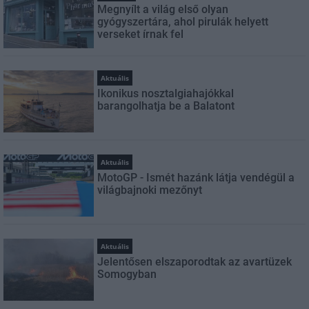
Megnyílt a világ első olyan
gyógyszertára, ahol pirulák helyett
verseket írnak fel
Aktuális
Ikonikus nosztalgiahajókkal
barangolhatja be a Balatont
Aktuális
MotoGP - Ismét hazánk látja vendégül a
világbajnoki mezőnyt
Aktuális
Jelentősen elszaporodtak az avartüzek
Somogyban