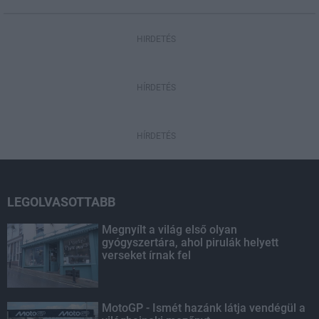
HIRDETÉS
HÍRDETÉS
HÍRDETÉS
LEGOLVASOTTABB
Megnyílt a világ első olyan
gyógyszertára, ahol pirulák helyett
verseket írnak fel
MotoGP - Ismét hazánk látja vendégül a