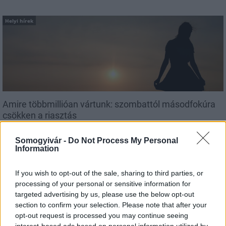
Helyi hírek
Amire többmillióan vártunk: szombattól másodfokúra
csökken a riasztás
Somogyivár -
Do Not Process My Personal
Information
If you wish to opt-out of the sale, sharing to third parties, or
processing of your personal or sensitive information for
MAGYAR ÉPÍTŐK
targeted advertising by us, please use the below opt-out
section to confirm your selection. Please note that after your
opt-out request is processed you may continue seeing
Útépítés