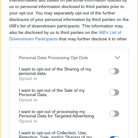
interest-based ads based on personal information utilized by
us or personal information disclosed to third parties prior to
your opt-out. You may separately opt-out of the further
disclosure of your personal information by third parties on the
IAB’s list of downstream participants. This information may
also be disclosed by us to third parties on the
IAB’s List of
Downstream Participants
that may further disclose it to other
third parties.
Please note that this website/app uses one or more Google
Personal Data Processing Opt Outs
services and may gather and store information including but
not limited to your visit or usage behaviour. You may click to
I want to opt-out of the Sharing of my
personal data.
grant or deny consent to Google and its third-party tags to
autópálya
útépítés
M1-es autópálya
Bicske
Opted In
use your data for below specified purposes in below Google
M1 bővítés: már zajlik a teljesen új Bicske Kelet
consent section.
I want to opt-out of the Sale of my
csomópont építése
Personal Data.
Opted In
Tizenegy meglévő csomópontot korszerűsít és négy új,
különszintű csomópontot hoz létre az MKIF az M1-es
I want to opt-out of processing my
bővítésénél.
Personal Data for Targeted Advertising.
Opted In
Új gyalogosátkelők és jelzőlámpás
I want to opt-out of Collection, Use,
csomópont épül Angyalföldön
Retention, Sale, and/or Sharing of my