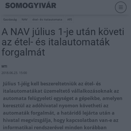
Gazdaság
NAV
étel- és italautomata
AFE
A NAV július 1-je után követi
az étel- és italautomaták
forgalmát
MTI
2018.06.23. 15:00
Július 1-jéig kell beszereltetniük az étel- és
italautomatákat üzemeltető vállalkozásoknak az
automata felügyeleti egységet a gépeikbe, amelyen
keresztül az adóhivatal nyomon követheti az
automaták forgalmát, a határidő lejárta után a
hivatal megvizsgálja, hogy kapcsolatban van-e az
informatikai rendszerével minden korábban