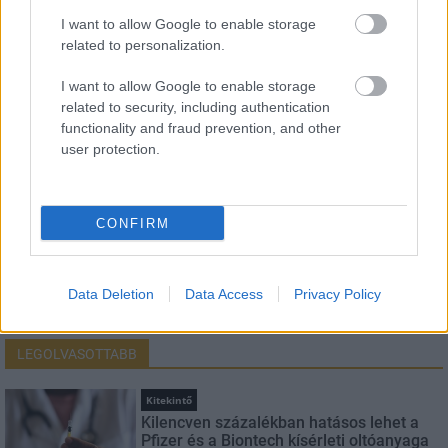
HÍRLEVÉL
I want to allow Google to enable storage
related to personalization.
Név
I want to allow Google to enable storage
related to security, including authentication
functionality and fraud prevention, and other
E-mail cím
user protection.
Feliratkozom a hírlevélre és elfogadom az
adatvédelmi
CONFIRM
szabályzatot!
FELIRATKOZÁS
Data Deletion
Data Access
Privacy Policy
LEGOLVASOTTABB
Kitekintő
Kilencven százalékban hatásos lehet a
Pfizer és a Biontech kísérleti oltóanyaga