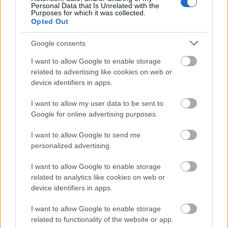
Personal Data that Is Unrelated with the
Purposes for which it was collected.
Opted Out
Google consents
Másfélszeresére bővítik
Hódmezővásárhely jó hírű református
I want to allow Google to enable storage
iskoláját
related to advertising like cookies on web or
device identifiers in apps.
Látványos építési szakasz indult be a
I want to allow my user data to be sent to
Flórián téri felüljárón
Google for online advertising purposes.
I want to allow Google to send me
personalized advertising.
Paks II.: Mit jelent az 5. blokk új
mérföldköve a felülvizsgálat
I want to allow Google to enable storage
árnyékában?
related to analytics like cookies on web or
device identifiers in apps.
I want to allow Google to enable storage
related to functionality of the website or app.