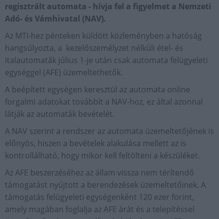
regisztrált automata - hívja fel a figyelmet a Nemzeti
Adó- és Vámhivatal (NAV).
Az MTI-hez pénteken küldött közleményben a hatóság
hangsúlyozta, a kezelőszemélyzet nélküli étel- és
italautomaták július 1-je után csak automata felügyeleti
egységgel (AFE) üzemeltethetők.
A beépített egységen keresztül az automata online
forgalmi adatokat továbbít a NAV-hoz, ez által azonnal
látják az automaták bevételét.
A NAV szerint a rendszer az automata üzemeltetőjének is
előnyös, hiszen a bevételek alakulása mellett az is
kontrollálható, hogy mikor kell feltölteni a készüléket.
Az AFE beszerzéséhez az állam vissza nem térítendő
támogatást nyújtott a berendezések üzemeltetőinek. A
támogatás felügyeleti egységenként 120 ezer forint,
amely magában foglalja az AFE árát és a telepítéssel