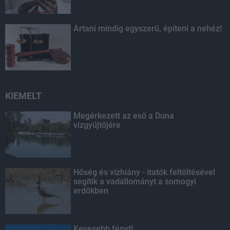
Ártani mindig egyszerű, építeni a nehéz!
KIEMELT
Megérkezett az eső a Duna
vízgyűjtőjére
Hőség és vízhiány - itatók feltöltésével
segítik a vadállományt a somogyi
erdőkben
Kevesebb fényt!