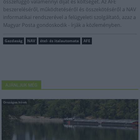
összefüggő valamennyi díjat és költséget. Az AFE
beszereléséről, működtetéséről és összekötéséről a NAV
informatikai rendszerével a felügyeleti szolgáltató, azaz a
Magyar Posta gondoskodik - írják a közleményben.
Gazdaság
NAV
étel- és italautomata
AFE
AJÁNLJUK MÉG
Országos hírek