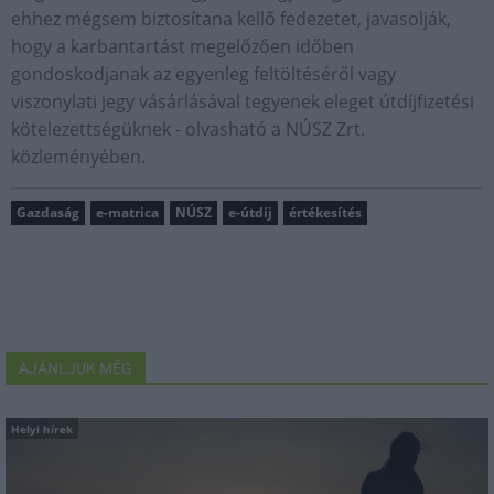
ehhez mégsem biztosítana kellő fedezetet, javasolják,
hogy a karbantartást megelőzően időben
gondoskodjanak az egyenleg feltöltéséről vagy
viszonylati jegy vásárlásával tegyenek eleget útdíjfizetési
kötelezettségüknek - olvasható a NÚSZ Zrt.
közleményében.
Gazdaság
e-matrica
NÚSZ
e-útdíj
értékesítés
AJÁNLJUK MÉG
Helyi hírek