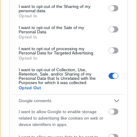
not limited to your visit or usage behaviour. You may click to
I want to opt-out of the Sharing of my
personal data.
grant or deny consent to Google and its third-party tags to
Opted In
Útépítés
use your data for below specified purposes in below Google
consent section.
I want to opt-out of the Sale of my
Personal Data.
Opted In
I want to opt-out of processing my
Personal Data for Targeted Advertising.
Opted In
I want to opt-out of Collection, Use,
Retention, Sale, and/or Sharing of my
Personal Data that Is Unrelated with the
Purposes for which it was collected.
Opted Out
HE-DO
BKK
KM Építő Kft.
Főmterv Mérnöki Tervező Zrt.
Google consents
Látványos építési szakasz indult be a Flórián téri
felüljárón
I want to allow Google to enable storage
related to advertising like cookies on web or
A tartós nyári hőség jelentős kihívás elé állítja a KM Építőt,
device identifiers in apps.
ennek ellenére folyamatosan halad az aszfaltozás.
I want to allow my user data to be sent to