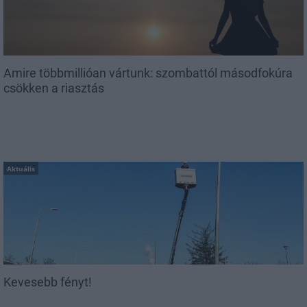
Amire többmillióan vártunk: szombattól másodfokúra
csökken a riasztás
Aktuális
Kevesebb fényt!