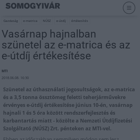
Gazdaság
e-matrica
NÚSZ
e-útdíj
értékesítés
Vasárnap hajnalban
szünetel az e-matrica és az
e-útdíj értékesítése
MTI
2018.06.08. 16:30
Szünetel az úthasználati jogosultságok, az e-matrica
és a 3,5 tonna össztömeg feletti teherjárművekre
érvényes e-útdíj értékesítése június 10-én, vasárnap
hajnali 1 és 5 óra között rendszerfejlesztés és
karbantartás miatt - közölte a Nemzeti Útdíjfizetési
Szolgáltató (NÚSZ) Zrt. pénteken az MTI-vel.
Ebben az időszakban semmilyen módon sem lesz