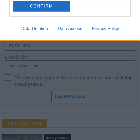
CONFIRM
HÍRLEVÉL
Data Deletion
Data Access
Privacy Policy
Név
E-mail cím
Feliratkozom a hírlevélre és elfogadom az
adatvédelmi
szabályzatot!
FELIRATKOZÁS
LEGOLVASOTTABB
Országos hírek