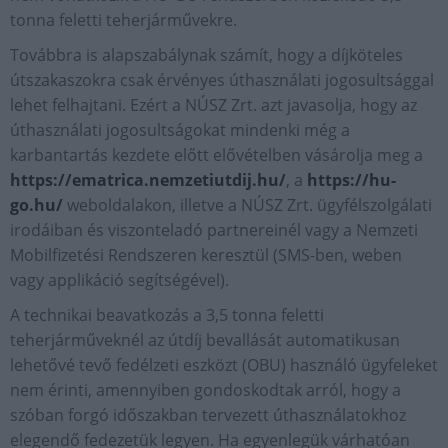
tonna feletti teherjárművekre.
Továbbra is alapszabálynak számít, hogy a díjköteles
útszakaszokra csak érvényes úthasználati jogosultsággal
lehet felhajtani. Ezért a NÚSZ Zrt. azt javasolja, hogy az
úthasználati jogosultságokat mindenki még a
karbantartás kezdete előtt elővételben vásárolja meg a
https://ematrica.nemzetiutdij.hu/
, a
https://hu-
go.hu/
weboldalakon, illetve a NÚSZ Zrt. ügyfélszolgálati
irodáiban és viszonteladó partnereinél vagy a Nemzeti
Mobilfizetési Rendszeren keresztül (SMS-ben, weben
vagy applikáció segítségével).
A technikai beavatkozás a 3,5 tonna feletti
teherjárműveknél az útdíj bevallását automatikusan
lehetővé tevő fedélzeti eszközt (OBU) használó ügyfeleket
nem érinti, amennyiben gondoskodtak arról, hogy a
szóban forgó időszakban tervezett úthasználatokhoz
elegendő fedezetük legyen. Ha egyenlegük várhatóan