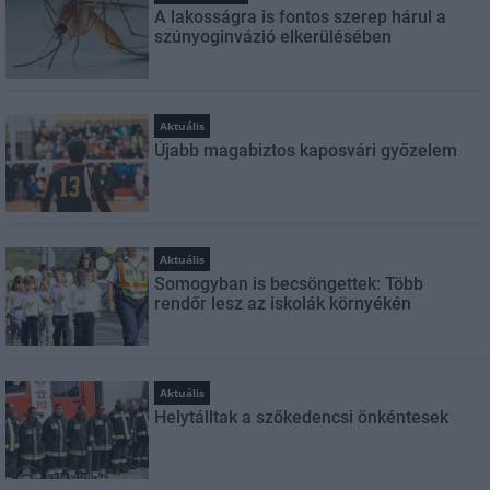
A lakosságra is fontos szerep hárul a
szúnyoginvázió elkerülésében
Aktuális
Újabb magabiztos kaposvári győzelem
Aktuális
Somogyban is becsöngettek: Több
rendőr lesz az iskolák környékén
Aktuális
Helytálltak a szőkedencsi önkéntesek