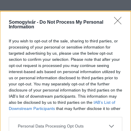
Somogyivár -
Do Not Process My Personal
Information
Országos hírek
If you wish to opt-out of the sale, sharing to third parties, or
processing of your personal or sensitive information for
targeted advertising by us, please use the below opt-out
section to confirm your selection. Please note that after your
opt-out request is processed you may continue seeing
interest-based ads based on personal information utilized by
us or personal information disclosed to third parties prior to
Kecskeméten is szakirányú továbbképzésekkel erősít a
your opt-out. You may separately opt-out of the further
Gál Ferenc Egyetem
disclosure of your personal information by third parties on the
IAB’s list of downstream participants. This information may
also be disclosed by us to third parties on the
IAB’s List of
Downstream Participants
that may further disclose it to other
third parties.
Please note that this website/app uses one or more Google
Personal Data Processing Opt Outs
MAGYAR ÉPÍTŐK
services and may gather and store information including but