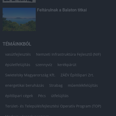
Feltárulnak a Balaton titkai
TÉMÁINKBÓL
vasútfejlesztés
Nemzeti Infrastruktúra Fejlesztő (NIF)
épületfelújítás
szennyvíz
kerékpárút
Swietelsky Magyarország Kft.
ZÁÉV Építőipari Zrt.
energetikai beruházás
Strabag
műemlékfelújítás
építőipari cégek
Pécs
útfelújítás
Terület- és Településfejlesztési Operatív Program (TOP)