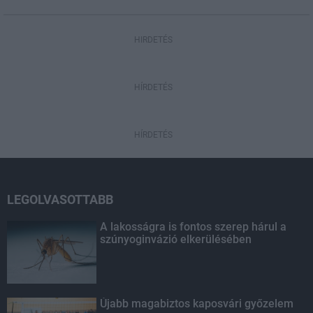
HIRDETÉS
HÍRDETÉS
HÍRDETÉS
LEGOLVASOTTABB
A lakosságra is fontos szerep hárul a
szúnyoginvázió elkerülésében
Újabb magabiztos kaposvári győzelem