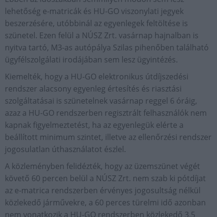
lehetőség e-matricák és HU-GO viszonylati jegyek
beszerzésére, utóbbinál az egyenlegek feltöltése is
szünetel. Ezen felül a NÚSZ Zrt. vasárnap hajnalban is
nyitva tartó, M3-as autópálya Szilas pihenőben található
ügyfélszolgálati irodájában sem lesz ügyintézés.
Kiemelték, hogy a HU-GO elektronikus útdíjszedési
rendszer alacsony egyenleg értesítés és riasztási
szolgáltatásai is szünetelnek vasárnap reggel 6 óráig,
azaz a HU-GO rendszerben regisztrált felhasználók nem
kapnak figyelmeztetést, ha az egyenlegük elérte a
beállított minimum szintet, illetve az ellenőrzési rendszer
jogosulatlan úthasználatot észlel.
A közleményben felidézték, hogy az üzemszünet végét
követő 60 percen belül a NÚSZ Zrt. nem szab ki pótdíjat
az e-matrica rendszerben érvényes jogosultság nélkül
közlekedő járművekre, a 60 perces türelmi idő azonban
nem vonatkozik a HU-GO rendszerben közlekedő 3,5