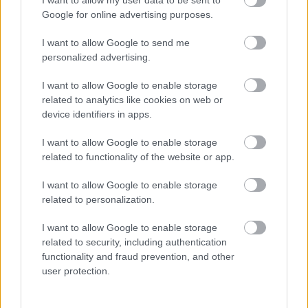
Paks II.: Mit jelent az 5. blokk új
Google for online advertising purposes.
mérföldköve a felülvizsgálat
árnyékában?
I want to allow Google to send me
personalized advertising.
I want to allow Google to enable storage
Elkészült a Liszt Ferenc repülőtér
related to analytics like cookies on web or
közelében lévő logisztikai bázis út- és
közműhálózatának fejlesztése
device identifiers in apps.
I want to allow Google to enable storage
related to functionality of the website or app.
Látlelet a hazai víziközművekről?
Egyetlen, fél évszázados vezetéken
I want to allow Google to enable storage
múlt Bicske vízellátása
related to personalization.
I want to allow Google to enable storage
Épített öröksége megújításával is készül
related to security, including authentication
Mohács a csata ötszázadik
functionality and fraud prevention, and other
évfordulójára
user protection.