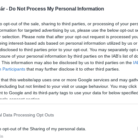
elyi iparűzési adót (hipa). De hétfő éjfélig
ár -
Do Not Process My Personal Information
e a Nemzeti Adó- és Vámhivatal (NAV) kedden az
to opt-out of the sale, sharing to third parties, or processing of your per
formation for targeted advertising by us, please use the below opt-out s
ok, de sokaknak van még teendőjük. Június 2-ig 400
r selection. Please note that after your opt-out request is processed y
ivatal. Ezek mintegy 30 százaléka érkezett be.
eing interest-based ads based on personal information utilized by us or
közzétenni a számviteli beszámolókat is: ez utóbbit
disclosed to third parties prior to your opt-out. You may separately opt-
losure of your personal information by third parties on the IAB’s list of
apjáról elérhető Online Beszámoló és Űrlapkitöltő
. This information may also be disclosed by us to third parties on the
IA
Participants
that may further disclose it to other third parties.
ható, azt a hivatal automatikusan továbbítja az
 that this website/app uses one or more Google services and may gath
allás érkezett. A tájékoztatás szerint ez az első év,
including but not limited to your visit or usage behaviour. You may click 
evallást is a NAV-hoz kell benyújtani. Ezt az ELMDIJ-
 to Google and its third-party tags to use your data for below specifi
ine Nyomtatványkitöltő Alkalmazásban (ONYA) lehet
ogle consent section.
tt. A bevallás benyújtását támogató technikai
oldalon elérhető.
l Data Processing Opt Outs
ak a NAV akár egymillió forintos mulasztási bírságot is
o opt-out of the Sharing of my personal data.
étételét "felejti el", még többet kockáztat: első
In