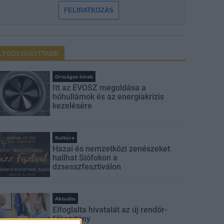
FELIRATKOZÁS
LEGOLVASOTTABB
Országos hírek
Itt az ÉVOSZ megoldása a
hőhullámok és az energiakrízis
kezelésére
Kultúra
Hazai és nemzetközi zenészeket
hallhat Siófokon a
dzsesszfesztiválon
Aktuális
Elfoglalta hivatalát az új rendőr-
főkapitány