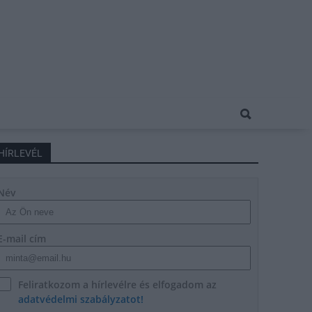
HÍRLEVÉL
Név
E-mail cím
Feliratkozom a hírlevélre és elfogadom az
adatvédelmi szabályzatot!