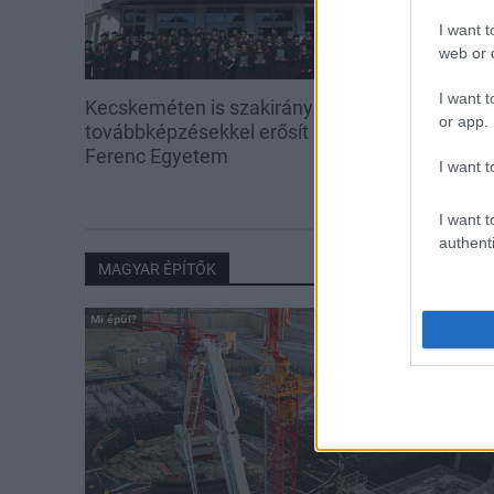
I want t
web or d
I want t
Kecskeméten is szakirányú
Feltárulnak a B
or app.
továbbképzésekkel erősít a Gál
Ferenc Egyetem
I want t
I want t
authenti
MAGYAR ÉPÍTŐK
Mi épül?