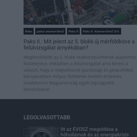
Paks
paksi atomerőmű
Paks II
Paks II. Atomerőmű Zrt.
Paks II.: Mit jelent az 5. blokk új mérföldköve a
felülvizsgálat árnyékában?
Megkezdődött az 5. blokk reaktorépületének alaplemez
kivitelezése, miközben a felülvizsgálat arra keresi a
választ, hogy a megváltozott gazdasági és geopolitikai
környezetben milyen feltételek mellett érdemes
továbbvinni Magyarország egyik legnagyobb
beruházását.
LEGOLVASOTTABB
Itt az ÉVOSZ megoldása a
hőhullámok és az energiakrízis