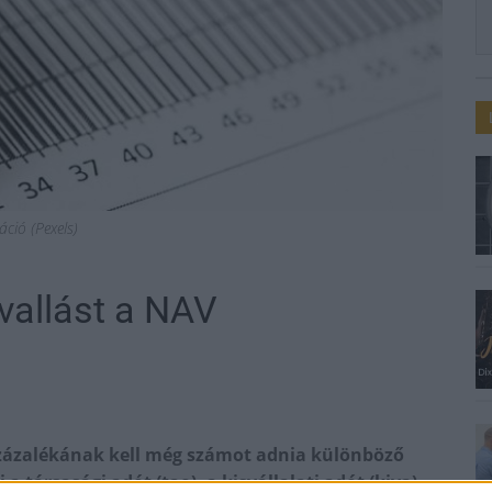
ráció (Pexels)
vallást a NAV
százalékának kell még számot adnia különböző
 a társasági adót (tao), a kisvállalati adót (kiva),