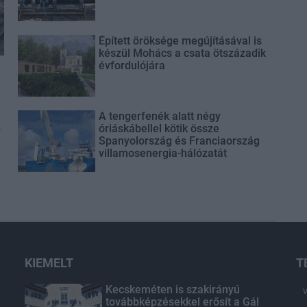
Épített öröksége megújításával is
készül Mohács a csata ötszázadik
évfordulójára
A tengerfenék alatt négy
-
óriáskábellel kötik össze
Spanyolország és Franciaország
villamosenergia-hálózatát
KIEMELT
T
Kecskeméten is szakirányú
továbbképzésekkel erősít a Gál