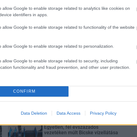
o allow Google to enable storage related to analytics like cookies on
evice identifiers in apps.
o allow Google to enable storage related to functionality of the website
alaton titkai
A lakosságra is fontos szerep
hárul a szúnyoginvázió
elkerülésében
o allow Google to enable storage related to personalization.
o allow Google to enable storage related to security, including
cation functionality and fraud prevention, and other user protection.
Elkészült a Liszt Ferenc repülőtér
CONFIRM
közelében lévő logisztikai bázis út-
és közműhálózatának fejlesztése
Data Deletion
Data Access
Privacy Policy
Látlelet a hazai víziközművekről?
Egyetlen, fél évszázados
vezetéken múlt Bicske vízellátása