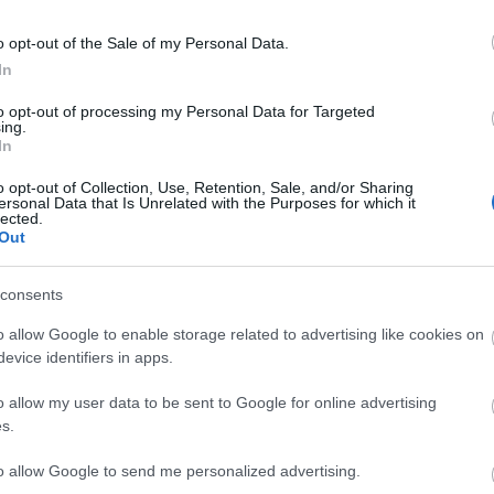
zont a közzétételről a második felszólításra sem
eztet az adóhatóság.
o opt-out of the Sale of my Personal Data.
In
 súlyos szankciókat. A hivatal ugyanis 65 ezer olyan
ágára, amelyek tavaly a határidőt túllépve, késve
to opt-out of processing my Personal Data for Targeted
ing.
tettek a héten már mind megkapták az erről szóló
In
o opt-out of Collection, Use, Retention, Sale, and/or Sharing
ersonal Data that Is Unrelated with the Purposes for which it
lected.
Out
consents
o allow Google to enable storage related to advertising like cookies on
evice identifiers in apps.
o allow my user data to be sent to Google for online advertising
Országos hírek
s.
to allow Google to send me personalized advertising.