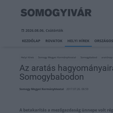
2026.08.06, Csütörtök
KEZDŐLAP
ROVATOK
HELYI HÍREK
ORSZÁGOS
Helyi hírek
Somogy Megyei Kormányhivatal
Somogybabod
aratónap
Az aratás hagyományair
Somogybabodon
Somogy Megyei Kormányhivatal
2017.07.26. 06:59
A betakarítás a mezőgazdaság ünnepe volt rég