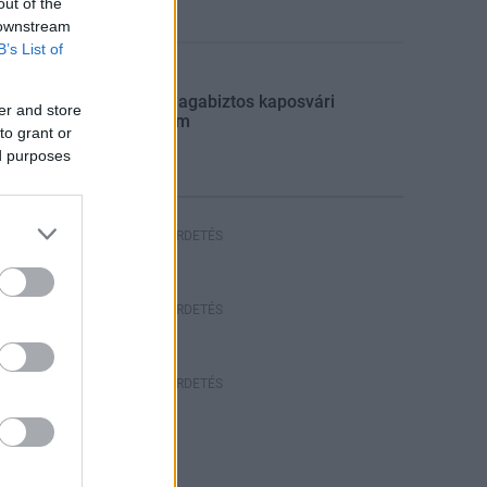
out of the
 downstream
B’s List of
Aktuális
Újabb magabiztos kaposvári
er and store
győzelem
to grant or
ed purposes
HIRDETÉS
HÍRDETÉS
HÍRDETÉS