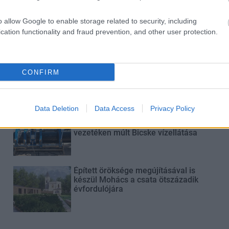
Paks II.: Mit jelent az 5. blokk új
mérföldköve a felülvizsgálat
árnyékában?
o allow Google to enable storage related to security, including
cation functionality and fraud prevention, and other user protection.
Elkészült a Liszt Ferenc repülőtér
közelében lévő logisztikai bázis út-
CONFIRM
és közműhálózatának fejlesztése
Data Deletion
Data Access
Privacy Policy
Látlelet a hazai víziközművekről?
Egyetlen, fél évszázados
vezetéken múlt Bicske vízellátása
Épített öröksége megújításával is
készül Mohács a csata ötszázadik
évfordulójára