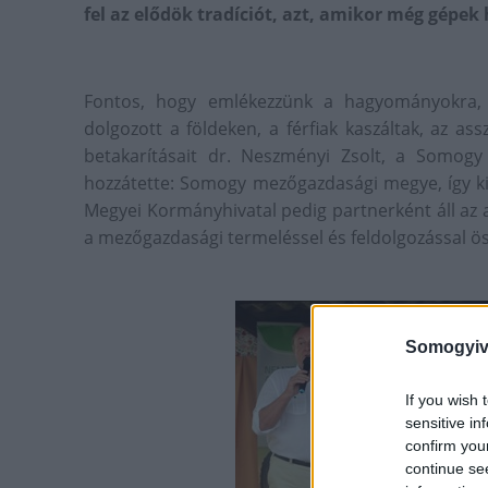
fel az elődök tradíciót, azt, amikor még gépe
Fontos, hogy emlékezzünk a hagyományokra, a
dolgozott a földeken, a férfiak kaszáltak, az as
betakarításait dr. Neszményi Zsolt, a Somog
hozzátette: Somogy mezőgazdasági megye, így ki
Megyei Kormányhivatal pedig partnerként áll az 
a mezőgazdasági termeléssel és feldolgozással ös
Somogyiv
If you wish 
sensitive in
confirm you
continue se