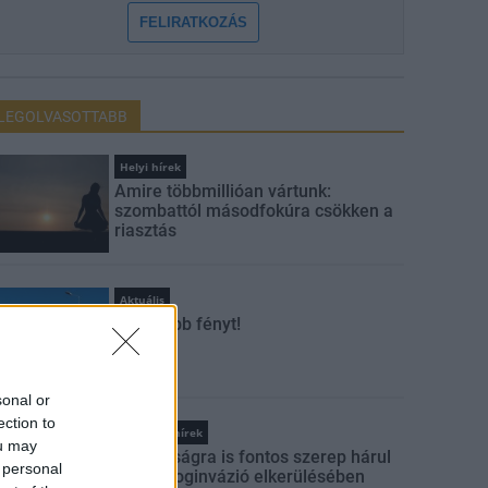
FELIRATKOZÁS
LEGOLVASOTTABB
Helyi hírek
Amire többmillióan vártunk:
szombattól másodfokúra csökken a
riasztás
Aktuális
Kevesebb fényt!
sonal or
ection to
Országos hírek
ou may
A lakosságra is fontos szerep hárul
 personal
a szúnyoginvázió elkerülésében