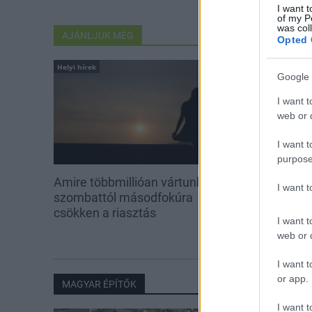
I want t
of my P
was col
AJÁNLJUK MÉG
Opted 
Helyi hírek
Aktuális
Google 
I want t
web or d
I want t
purpose
Amire többmillióan vártunk:
Kevesebb fény
I want 
szombattól másodfokúra
csökken a riasztás
I want t
web or d
I want t
or app.
MAGYAR ÉPÍTŐK
I want t