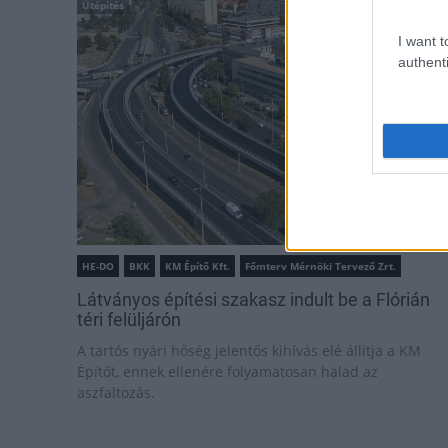
Útépítés
I want t
authenti
HE-DO
BKK
KM Építő Kft.
Főmterv Mérnöki Tervező Zrt.
Látványos építési szakasz indult be a Flórián
téri felüljárón
A tartós nyári hőség jelentős kihívás elé állítja a KM
Építőt, ennek ellenére folyamatosan halad az
aszfaltozás.