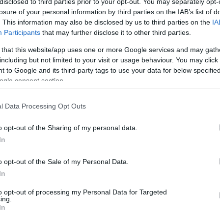
disclosed to third parties prior to your opt-out. You may separately opt-
losure of your personal information by third parties on the IAB’s list of
. This information may also be disclosed by us to third parties on the
IA
Participants
that may further disclose it to other third parties.
 that this website/app uses one or more Google services and may gath
including but not limited to your visit or usage behaviour. You may click 
 to Google and its third-party tags to use your data for below specifi
ogle consent section.
l Data Processing Opt Outs
os Sándor, a Nemzeti Agrárgazdasági Kamara megyei
s alelnöke, valamint Witzmann Mihály, országgyűlési
o opt-out of the Sharing of my personal data.
In
o opt-out of the Sale of my Personal Data.
In
d
aratónap
to opt-out of processing my Personal Data for Targeted
ing.
In