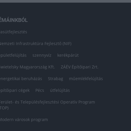
ÉMÁINKBÓL
vasútfejlesztés
Nemzeti Infrastruktúra Fejlesztő (NIF)
épületfelújítás
szennyvíz
kerékpárút
Swietelsky Magyarország Kft.
ZÁÉV Építőipari Zrt.
energetikai beruházás
Strabag
műemlékfelújítás
építőipari cégek
Pécs
útfelújítás
Terület- és Településfejlesztési Operatív Program
(TOP)
Modern városok program