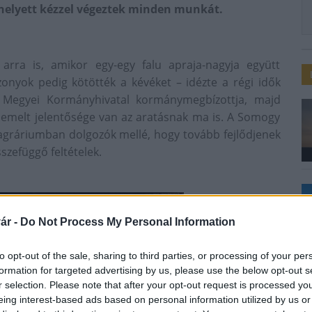
k helyett kézzel végeztek minden munkát.
rra is, amikor egy-egy falu apraja-nagyja együtt
szonyok pedig kötötték a kévéket – idézte a régi idők
y Megyei Kormányhivatal kormánymegbízottja, majd
emelt jelentősége van az aratásnak ma is. A Somogy
agráriumban dolgozók mellé, hogy tovább fejlődjenek
szefüggő feltételek.
ár -
Do Not Process My Personal Information
to opt-out of the sale, sharing to third parties, or processing of your per
formation for targeted advertising by us, please use the below opt-out s
r selection. Please note that after your opt-out request is processed y
eing interest-based ads based on personal information utilized by us or