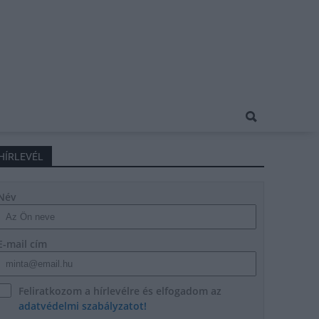
HÍRLEVÉL
Név
E-mail cím
Feliratkozom a hírlevélre és elfogadom az
adatvédelmi szabályzatot!