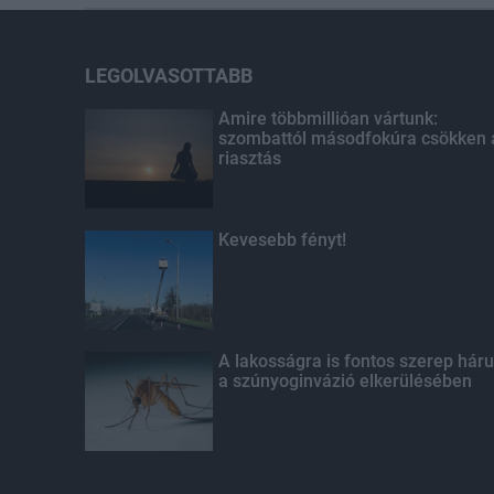
LEGOLVASOTTABB
Amire többmillióan vártunk:
szombattól másodfokúra csökken 
riasztás
Kevesebb fényt!
A lakosságra is fontos szerep háru
a szúnyoginvázió elkerülésében