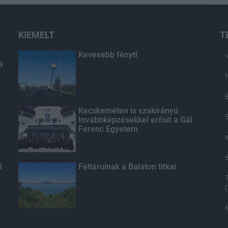
KIEMELT
T
Kevesebb fényt!
a
Kecskeméten is szakirányú
továbbképzésekkel erősít a Gál
Ferenc Egyetem
l
Feltárulnak a Balaton titkai