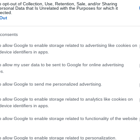
o opt-out of Collection, Use, Retention, Sale, and/or Sharing
ersonal Data that Is Unrelated with the Purposes for which it
lected.
Out
Országos hírek
consents
o allow Google to enable storage related to advertising like cookies on
evice identifiers in apps.
o allow my user data to be sent to Google for online advertising
s.
t!
Kecskeméten is szakirányú
to allow Google to send me personalized advertising.
továbbképzésekkel erősít a Gál
Ferenc Egyetem
o allow Google to enable storage related to analytics like cookies on
evice identifiers in apps.
o allow Google to enable storage related to functionality of the website
o allow Google to enable storage related to personalization.