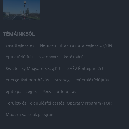
TÉMÁINKBÓL
vasútfejlesztés
Nemzeti Infrastruktúra Fejlesztő (NIF)
épületfelújítás
szennyvíz
kerékpárút
Swietelsky Magyarország Kft.
ZÁÉV Építőipari Zrt.
energetikai beruházás
Strabag
műemlékfelújítás
építőipari cégek
Pécs
útfelújítás
Terület- és Településfejlesztési Operatív Program (TOP)
Modern városok program