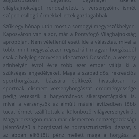
augusztusában ugyanitt, ugyanilyen sikeres
világbajnokságot rendezhetett, s versenyzőink ismét
szépen csillogó érmekkel lettek gazdagabbak.
Szűk egy hónap után most a somogyi megyeszékhelyen,
Kaposváron van a sor, már a Pontyfogó Világbajnokság
apropóján. Nem véletlenül esett ide a választás, mivel a
több, mint négyszázezer regisztrált magyar horgászból
csak a helyileg szervesen ide tartozó Desedán, a verseny
színhelyén évről évre több ezer ember váltja ki a
szükséges engedélyeket. Maga a szabadidős, rekreációs
sporthorgászat bázisára építkező, hivatalosan is
sportnak elismert versenyhorgászat eredményessége
pedig vetekszik a hagyományos sikersportágakkal is,
mivel a versenyzők az elmúlt másfél évtizedben több
tucat érmet szállítottak a különböző világversenyekről.
Magyarországon mára már elismerten nemzetgazdasági
jelentőségű a horgászati és horgászturisztikai ágazat, s
az abban elköltött pénz mellett maga a horgász, a