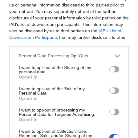
us or personal information disclosed to third parties prior to
Helyi hírek
your opt-out. You may separately opt-out of the further
disclosure of your personal information by third parties on the
IAB’s list of downstream participants. This information may
also be disclosed by us to third parties on the
IAB’s List of
Downstream Participants
that may further disclose it to other
third parties.
Please note that this website/app uses one or more Google
Personal Data Processing Opt Outs
Amire többmillióan vártunk: szombattól másodfokúra
services and may gather and store information including but
csökken a riasztás
not limited to your visit or usage behaviour. You may click to
I want to opt-out of the Sharing of my
personal data.
grant or deny consent to Google and its third-party tags to
Opted In
use your data for below specified purposes in below Google
consent section.
I want to opt-out of the Sale of my
Personal Data.
Opted In
I want to opt-out of processing my
Personal Data for Targeted Advertising.
MAGYAR ÉPÍTŐK
Opted In
I want to opt-out of Collection, Use,
Aktuális
Retention, Sale, and/or Sharing of my