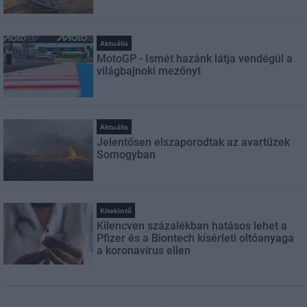
Aktuális
MotoGP - Ismét hazánk látja vendégül a
világbajnoki mezőnyt
Aktuális
Jelentősen elszaporodtak az avartüzek
Somogyban
Kitekintő
Kilencven százalékban hatásos lehet a
Pfizer és a Biontech kísérleti oltóanyaga
a koronavírus ellen