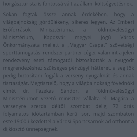
horgászturista is fontossá vált az állami költségvetésnek.
Sokan fogtak össze annak érdekében, hogy a
világbajnokság gördülékeny, sikeres legyen. Az Emberi
Erőforrások Minisztériuma, a Földművelésügyi
Minisztérium, Kaposvár megyei Jogú Város
Önkormányzata mellett a „Magyar Csapat” szövetségi
sporttámogatási rendszer partner cégei, valamint a jelen
rendezvény eseti támogatói biztosították a nyugodt
megrendezéshez szükséges pénzügyi hátteret, a segítők
pedig biztosítani fogják a verseny nyugalmát és annak
tisztaságát. Megtisztelő, hogy a világbajnokság fővédnöki
címét dr. Fazekas Sándor, a Földművelésügyi
Minisztériumot vezető miniszter vállalta el. Magára a
versenyre szerda déltől szombat délig, 72 órás
folyamatos időtartamban kerül sor, majd szombaton
este 19:00-i kezdettel a Városi Sportcsarnok ad otthont a
díjkiosztó ünnepségnek.