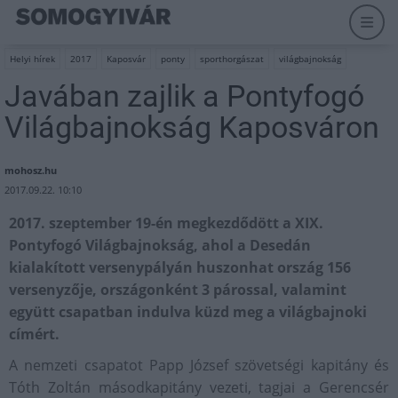
Helyi hírek
2017
Kaposvár
ponty
sporthorgászat
világbajnokság
Javában zajlik a Pontyfogó
Világbajnokság Kaposváron
mohosz.hu
2017.09.22. 10:10
2017. szeptember 19-én megkezdődött a XIX.
Pontyfogó Világbajnokság, ahol a Desedán
kialakított versenypályán huszonhat ország 156
versenyzője, országonként 3 párossal, valamint
együtt csapatban indulva küzd meg a világbajnoki
címért.
A nemzeti csapatot Papp József szövetségi kapitány és
Tóth Zoltán másodkapitány vezeti, tagjai a Gerencsér