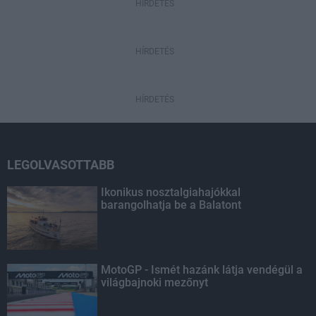
HIRDETÉS
HÍRDETÉS
HÍRDETÉS
LEGOLVASOTTABB
Ikonikus nosztalgiahajókkal
barangolhatja be a Balatont
MotoGP - Ismét hazánk látja vendégül a
világbajnoki mezőnyt