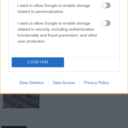
I want to allow Google to enable storage
related to personalization.
Új gyalogosátkelők és jelzőlámpás
I want to allow Google to enable storage
csomópont épül Angyalföldön
related to security, including authentication
functionality and fraud prevention, and other
user protection.
Másfélszeresére bővítik
Hódmezővásárhely jó hírű református
CONFIRM
iskoláját
Data Deletion
Data Access
Privacy Policy
Látványos építési szakasz indult be a
Flórián téri felüljárón