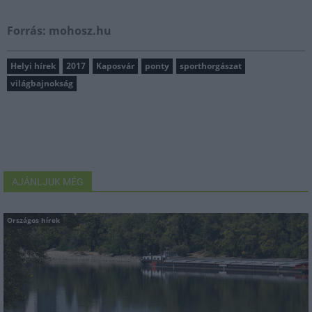
Forrás: mohosz.hu
Helyi hírek
2017
Kaposvár
ponty
sporthorgászat
világbajnokság
AJÁNLJUK MÉG
Országos hírek