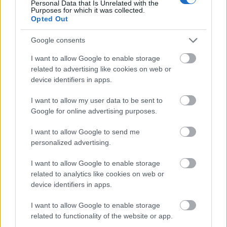
Personal Data that Is Unrelated with the
Purposes for which it was collected.
Opted Out
Google consents
I want to allow Google to enable storage
related to advertising like cookies on web or
device identifiers in apps.
I want to allow my user data to be sent to
Google for online advertising purposes.
Tata
műemlékfelújítás
műemlék
restaurálás
I want to allow Google to send me
Történelmi táj, amelynek minden köve mesél –
personalized advertising.
megújul a tatai Angolkert
I want to allow Google to enable storage
A projekt részeként megújulnak a területen található
related to analytics like cookies on web or
műemlékek, köztük a különleges Műromok, valamint a közeli
device identifiers in apps.
Várkanyarban álló Nepomuki Szent János híd és szobor is.
I want to allow Google to enable storage
M1 bővítés: már zajlik a teljesen új
related to functionality of the website or app.
Bicske Kelet csomópont építése