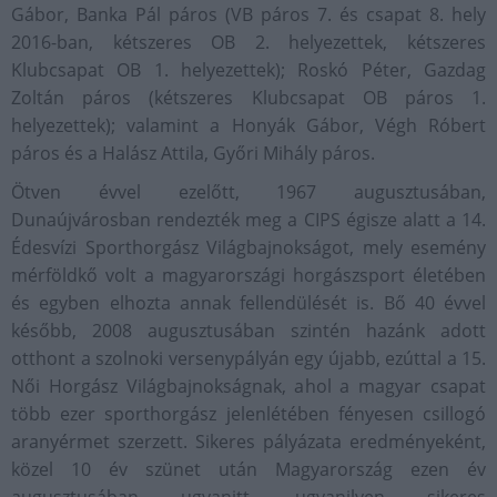
Gábor, Banka Pál páros (VB páros 7. és csapat 8. hely
2016-ban, kétszeres OB 2. helyezettek, kétszeres
Klubcsapat OB 1. helyezettek); Roskó Péter, Gazdag
Zoltán páros (kétszeres Klubcsapat OB páros 1.
helyezettek); valamint a Honyák Gábor, Végh Róbert
páros és a Halász Attila, Győri Mihály páros.
Ötven évvel ezelőtt, 1967 augusztusában,
Dunaújvárosban rendezték meg a CIPS égisze alatt a 14.
Édesvízi Sporthorgász Világbajnokságot, mely esemény
mérföldkő volt a magyarországi horgászsport életében
és egyben elhozta annak fellendülését is. Bő 40 évvel
később, 2008 augusztusában szintén hazánk adott
otthont a szolnoki versenypályán egy újabb, ezúttal a 15.
Női Horgász Világbajnokságnak, ahol a magyar csapat
több ezer sporthorgász jelenlétében fényesen csillogó
aranyérmet szerzett. Sikeres pályázata eredményeként,
közel 10 év szünet után Magyarország ezen év