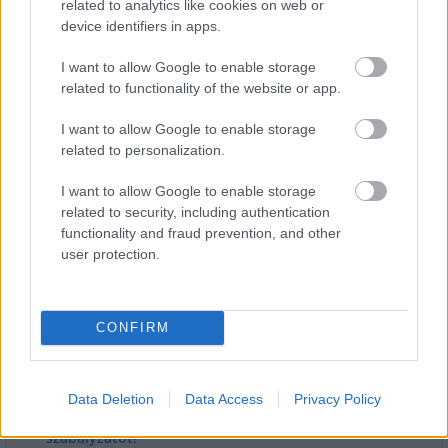
related to analytics like cookies on web or
device identifiers in apps.
I want to allow Google to enable storage
Látványos építési szakasz indult be a
Flórián téri felüljárón
related to functionality of the website or app.
I want to allow Google to enable storage
related to personalization.
I want to allow Google to enable storage
related to security, including authentication
HÍRLEVÉL
functionality and fraud prevention, and other
user protection.
Név
CONFIRM
E-mail cím
Data Deletion
Data Access
Privacy Policy
Feliratkozom a hírlevélre és elfogadom az
adatvédelmi
szabályzatot!