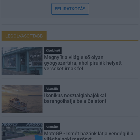
FELIRATKOZÁS
LEGOLVASOTTABB
Kitekintő
Megnyílt a világ első olyan
gyógyszertára, ahol pirulák helyett
verseket írnak fel
Aktuális
Ikonikus nosztalgiahajókkal
barangolhatja be a Balatont
Aktuális
MotoGP - Ismét hazánk látja vendégül a
világbajnoki mezőnyt