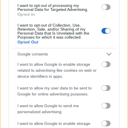
Tata
műemlékfelújítás
műemlék
restaurálás
I want to opt-out of processing my
Personal Data for Targeted Advertising.
Történelmi táj, amelynek minden köve mesél –
Opted In
megújul a tatai Angolkert
I want to opt-out of Collection, Use,
A projekt részeként megújulnak a területen található
Retention, Sale, and/or Sharing of my
Personal Data that Is Unrelated with the
műemlékek, köztük a különleges Műromok, valamint a közeli
Purposes for which it was collected.
Várkanyarban álló Nepomuki Szent János híd és szobor is.
Opted Out
M1 bővítés: már zajlik a teljesen új
Google consents
Bicske Kelet csomópont építése
I want to allow Google to enable storage
related to advertising like cookies on web or
device identifiers in apps.
Új gyalogosátkelők és jelzőlámpás
I want to allow my user data to be sent to
csomópont épül Angyalföldön
Google for online advertising purposes.
I want to allow Google to send me
personalized advertising.
Másfélszeresére bővítik
Hódmezővásárhely jó hírű református
I want to allow Google to enable storage
iskoláját