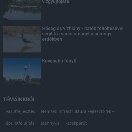
vízgyűjtőjére
Hőség és vízhiány - itatók feltöltésével
segítik a vadállományt a somogyi
erdőkben
Kevesebb fényt!
TÉMÁINKBÓL
vasútfejlesztés
Nemzeti Infrastruktúra Fejlesztő (NIF)
épületfelújítás
szennyvíz
kerékpárút