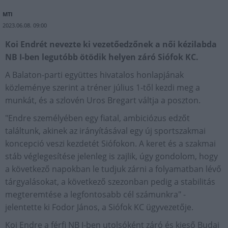
MTI
2023.06.08. 09:00
Koi Endrét nevezte ki vezetőedzőnek a női kézilabda
NB I-ben legutóbb ötödik helyen záró Siófok KC.
A Balaton-parti együttes hivatalos honlapjának
közleménye szerint a tréner július 1-től kezdi meg a
munkát, és a szlovén Uros Bregart váltja a poszton.
"Endre személyében egy fiatal, ambiciózus edzőt
találtunk, akinek az irányításával egy új sportszakmai
koncepció veszi kezdetét Siófokon. A keret és a szakmai
stáb véglegesítése jelenleg is zajlik, úgy gondolom, hogy
a következő napokban le tudjuk zárni a folyamatban lévő
tárgyalásokat, a következő szezonban pedig a stabilitás
megteremtése a legfontosabb cél számunkra" -
jelentette ki Fodor János, a Siófok KC ügyvezetője.
Koi Endre a férfi NB I-ben utolsóként záró és kieső Budai