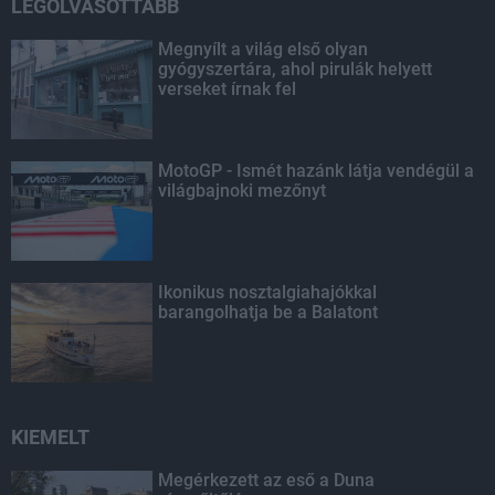
LEGOLVASOTTABB
Megnyílt a világ első olyan
gyógyszertára, ahol pirulák helyett
verseket írnak fel
MotoGP - Ismét hazánk látja vendégül a
világbajnoki mezőnyt
Ikonikus nosztalgiahajókkal
barangolhatja be a Balatont
KIEMELT
Megérkezett az eső a Duna