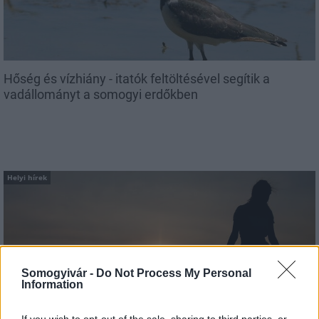
Hőség és vízhiány - itatók feltöltésével segítik a
vadállományt a somogyi erdőkben
Helyi hírek
Somogyivár -
Do Not Process My Personal
Information
Amire többmillióan vártunk: szombattól másodfokúra
csökken a riasztás
If you wish to opt-out of the sale, sharing to third parties, or