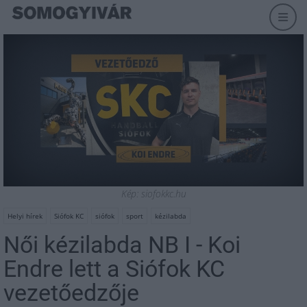
Kép: siofokkc.hu
Helyi hírek
Siófok KC
siófok
sport
kézilabda
Női kézilabda NB I - Koi
Endre lett a Siófok KC
vezetőedzője