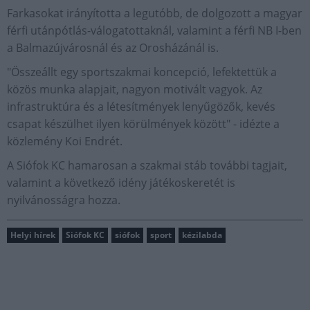
Farkasokat irányította a legutóbb, de dolgozott a magyar
férfi utánpótlás-válogatottaknál, valamint a férfi NB I-ben
a Balmazújvárosnál és az Orosházánál is.
"Összeállt egy sportszakmai koncepció, lefektettük a
közös munka alapjait, nagyon motivált vagyok. Az
infrastruktúra és a létesítmények lenyűgözők, kevés
csapat készülhet ilyen körülmények között" - idézte a
közlemény Koi Endrét.
A Siófok KC hamarosan a szakmai stáb további tagjait,
valamint a következő idény játékoskeretét is
nyilvánosságra hozza.
Helyi hírek
Siófok KC
siófok
sport
kézilabda