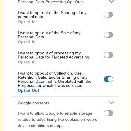
Please note that this website/app uses one or more Google
Personal Data Processing Opt Outs
MAGYAR ÉPÍTŐK
services and may gather and store information including but
not limited to your visit or usage behaviour. You may click to
I want to opt-out of the Sharing of my
personal data.
grant or deny consent to Google and its third-party tags to
Mi épül?
Opted In
use your data for below specified purposes in below Google
consent section.
I want to opt-out of the Sale of my
Personal Data.
Opted In
I want to opt-out of processing my
Personal Data for Targeted Advertising.
Opted In
I want to opt-out of Collection, Use,
Retention, Sale, and/or Sharing of my
Personal Data that Is Unrelated with the
Purposes for which it was collected.
Opted Out
Belváros-Lipótváros
játszótér
Google consents
Város-Teampannon Kereskedelmi és Szolgáltató Kft.
parkfelújítás
I want to allow Google to enable storage
Újragondolják Lipótváros rejtett, zöld parkját
related to advertising like cookies on web or
Indulhat a Honvéd tér megújításának tervezése, ahol a
device identifiers in apps.
klímatudatos gondolkodás és a helyi identitás erősítése kerül a