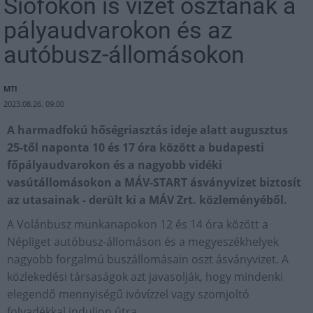
Siófokon is vizet osztanak a
pályaudvarokon és az
autóbusz-állomásokon
MTI
2023.08.26. 09:00
A harmadfokú hőségriasztás ideje alatt augusztus
25-től naponta 10 és 17 óra között a budapesti
főpályaudvarokon és a nagyobb vidéki
vasútállomásokon a MÁV-START ásványvizet biztosít
az utasainak - derült ki a MÁV Zrt. közleményéből.
A Volánbusz munkanapokon 12 és 14 óra között a
Népliget autóbusz-állomáson és a megyeszékhelyek
nagyobb forgalmú buszállomásain oszt ásványvizet. A
közlekedési társaságok azt javasolják, hogy mindenki
elegendő mennyiségű ivóvízzel vagy szomjoltó
folyadékkal induljon útra.