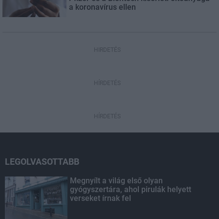
a koronavírus ellen
HIRDETÉS
HÍRDETÉS
HÍRDETÉS
LEGOLVASOTTABB
Megnyílt a világ első olyan
gyógyszertára, ahol pirulák helyett
verseket írnak fel