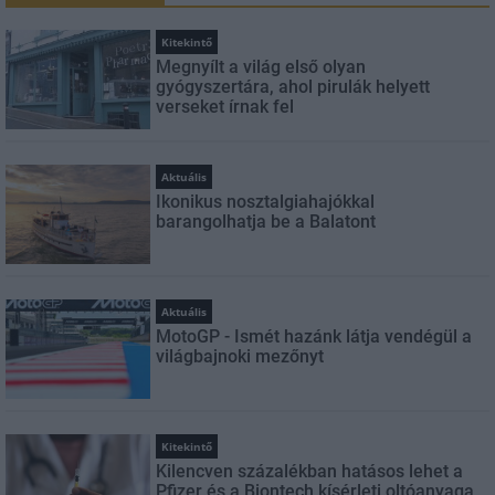
Kitekintő
Megnyílt a világ első olyan
gyógyszertára, ahol pirulák helyett
verseket írnak fel
Aktuális
Ikonikus nosztalgiahajókkal
barangolhatja be a Balatont
Aktuális
MotoGP - Ismét hazánk látja vendégül a
világbajnoki mezőnyt
Kitekintő
Kilencven százalékban hatásos lehet a
Pfizer és a Biontech kísérleti oltóanyaga