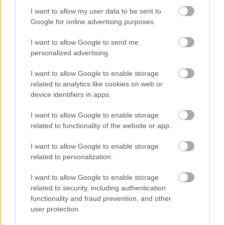
középpontba.
I want to allow my user data to be sent to
Google for online advertising purposes.
Történelmi táj, amelynek minden köve
mesél – megújul a tatai Angolkert
I want to allow Google to send me
personalized advertising.
I want to allow Google to enable storage
related to analytics like cookies on web or
M1 bővítés: már zajlik a teljesen új
device identifiers in apps.
Bicske Kelet csomópont építése
I want to allow Google to enable storage
related to functionality of the website or app.
Új gyalogosátkelők és jelzőlámpás
I want to allow Google to enable storage
csomópont épül Angyalföldön
related to personalization.
I want to allow Google to enable storage
related to security, including authentication
Másfélszeresére bővítik
functionality and fraud prevention, and other
Hódmezővásárhely jó hírű református
user protection.
iskoláját