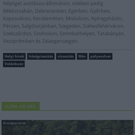
Népliget autóbusz-állomáson, vidéken pedig
Békéscsabán, Debrecenben, Egerben, Győrben,
Kaposváron, Kecskeméten, Miskolcon, Nyíregyházán,
Pécsen, Salgótarjánban, Szegeden, Székesfehérváron,
Szekszárdon, Szolnokon, Szombathelyen, Tatabányán,
Veszprémben és Zalaegerszegen.
Helyi hírek
hőségriasztás
vízosztás
Máv
pályaudvar
Volánbusz
AJÁNLJUK MÉG
Országos hírek