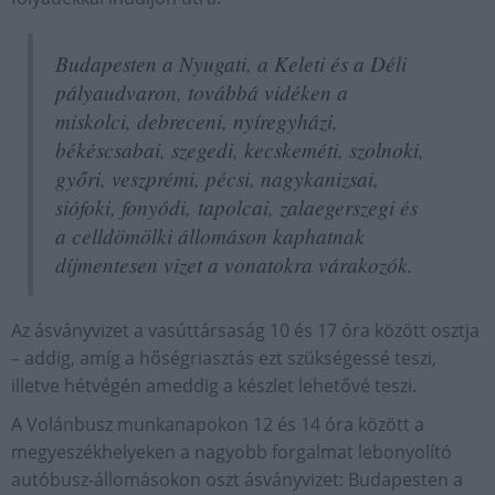
Budapesten a Nyugati, a Keleti és a Déli
pályaudvaron, továbbá vidéken a
miskolci, debreceni, nyíregyházi,
békéscsabai, szegedi, kecskeméti, szolnoki,
győri, veszprémi, pécsi, nagykanizsai,
siófoki, fonyódi, tapolcai, zalaegerszegi és
a celldömölki állomáson kaphatnak
díjmentesen vizet a vonatokra várakozók.
Az ásványvizet a vasúttársaság 10 és 17 óra között osztja
– addig, amíg a hőségriasztás ezt szükségessé teszi,
illetve hétvégén ameddig a készlet lehetővé teszi.
A Volánbusz munkanapokon 12 és 14 óra között a
megyeszékhelyeken a nagyobb forgalmat lebonyolító
autóbusz-állomásokon oszt ásványvizet: Budapesten a