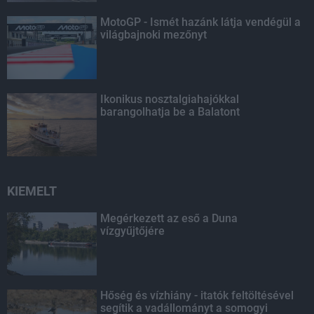
MotoGP - Ismét hazánk látja vendégül a
világbajnoki mezőnyt
Ikonikus nosztalgiahajókkal
barangolhatja be a Balatont
KIEMELT
Megérkezett az eső a Duna
vízgyűjtőjére
Hőség és vízhiány - itatók feltöltésével
segítik a vadállományt a somogyi