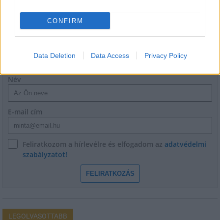
CONFIRM
HÍRLEVÉL
Data Deletion
Data Access
Privacy Policy
Név
E-mail cím
Feliratkozom a hírlevélre és elfogadom az
adatvédelmi
szabályzatot!
FELIRATKOZÁS
LEGOLVASOTTABB