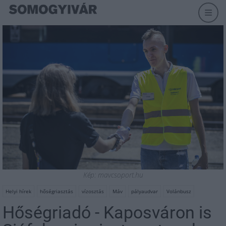
Kép: mavcsoport.hu
Helyi hírek
hőségriasztás
vízosztás
Máv
pályaudvar
Volánbusz
Hőségriadó - Kaposváron is