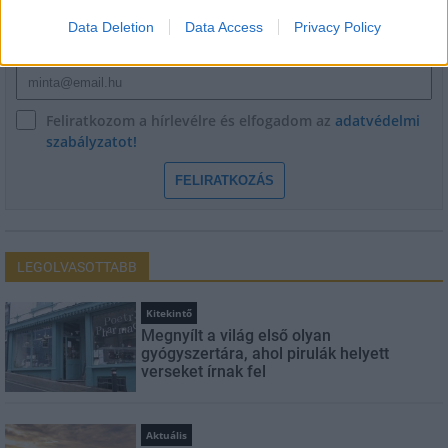
Data Deletion
Data Access
Privacy Policy
E-mail cím
Feliratkozom a hírlevélre és elfogadom az
adatvédelmi
szabályzatot!
FELIRATKOZÁS
LEGOLVASOTTABB
Kitekintő
Megnyílt a világ első olyan
gyógyszertára, ahol pirulák helyett
verseket írnak fel
Aktuális