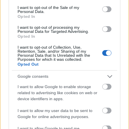
consent section.
I want to opt-out of the Sale of my
Personal Data.
Opted In
I want to opt-out of processing my
Personal Data for Targeted Advertising.
Opted In
Belváros-Lipótváros
játszótér
I want to opt-out of Collection, Use,
Retention, Sale, and/or Sharing of my
Város-Teampannon Kereskedelmi és Szolgáltató Kft.
parkfelújítás
Personal Data that Is Unrelated with the
Purposes for which it was collected.
Újragondolják Lipótváros rejtett, zöld parkját
Opted Out
Indulhat a Honvéd tér megújításának tervezése, ahol a
Google consents
klímatudatos gondolkodás és a helyi identitás erősítése kerül a
középpontba.
I want to allow Google to enable storage
related to advertising like cookies on web or
Történelmi táj, amelynek minden köve
device identifiers in apps.
mesél – megújul a tatai Angolkert
I want to allow my user data to be sent to
Google for online advertising purposes.
I want to allow Google to send me