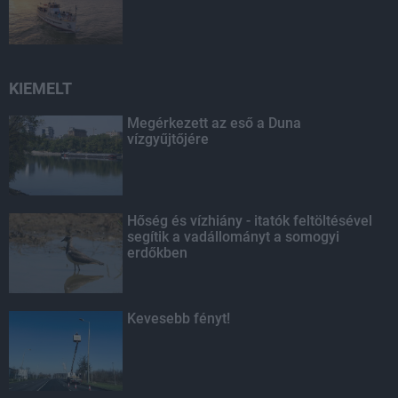
KIEMELT
Megérkezett az eső a Duna
vízgyűjtőjére
Hőség és vízhiány - itatók feltöltésével
segítik a vadállományt a somogyi
erdőkben
Kevesebb fényt!