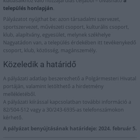
kiadásaikhoz való hozzájárulás céljából – olvasható
a
település honlapján
.
Pályázatot nyújthat be: azon társadalmi szervezet,
sportszervezet, művészeti csoport, kulturális csoport,
klub, alapítvány, egyesület, melynek székhelye
Nagyatádon van, a település érdekében itt tevékenykedő
csoport, klub, közösség, magánszemély.
Közeledik a határidő
A pályázati adatlap beszerezhető a Polgármesteri Hivatal
portáján, valamint letölthető a hirdetmény
mellékletéből.
A pályázati kiírással kapcsolatban további információ a
82/504-512 vagy a 30/243-6935-as telefonszámokon
kérhető.
A pályázat benyújtásának határideje: 2024. február 5.