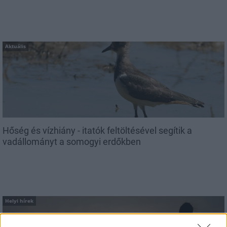
Aktuális
Hőség és vízhiány - itatók feltöltésével segítik a
vadállományt a somogyi erdőkben
Helyi hírek