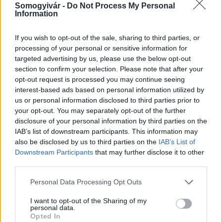
Somogyivár -
Do Not Process My Personal
Information
If you wish to opt-out of the sale, sharing to third parties, or
processing of your personal or sensitive information for
Amire többmillióan vártunk: szombattól másodfokúra
targeted advertising by us, please use the below opt-out
csökken a riasztás
section to confirm your selection. Please note that after your
opt-out request is processed you may continue seeing
interest-based ads based on personal information utilized by
us or personal information disclosed to third parties prior to
your opt-out. You may separately opt-out of the further
disclosure of your personal information by third parties on the
IAB’s list of downstream participants. This information may
also be disclosed by us to third parties on the
IAB’s List of
MAGYAR ÉPÍTŐK
Downstream Participants
that may further disclose it to other
third parties.
Mi épül?
Please note that this website/app uses one or more Google
Personal Data Processing Opt Outs
services and may gather and store information including but
not limited to your visit or usage behaviour. You may click to
I want to opt-out of the Sharing of my
personal data.
grant or deny consent to Google and its third-party tags to
Opted In
use your data for below specified purposes in below Google