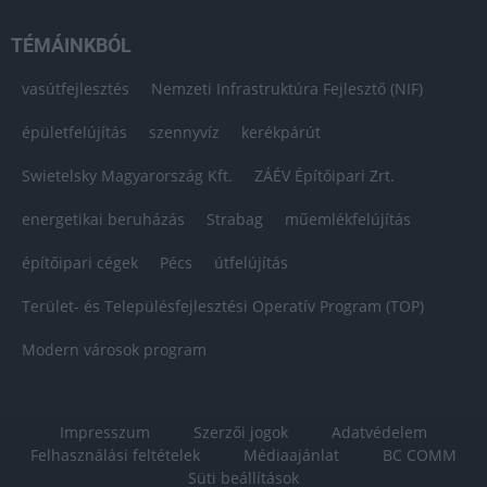
TÉMÁINKBÓL
vasútfejlesztés
Nemzeti Infrastruktúra Fejlesztő (NIF)
épületfelújítás
szennyvíz
kerékpárút
Swietelsky Magyarország Kft.
ZÁÉV Építőipari Zrt.
energetikai beruházás
Strabag
műemlékfelújítás
építőipari cégek
Pécs
útfelújítás
Terület- és Településfejlesztési Operatív Program (TOP)
Modern városok program
Impresszum
Szerzői jogok
Adatvédelem
Felhasználási feltételek
Médiaajánlat
BC COMM
Süti beállítások