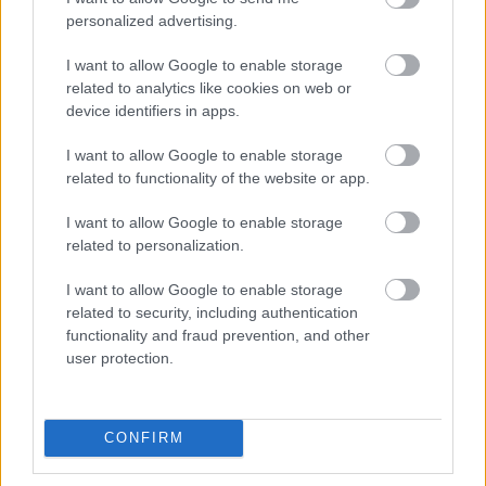
M1 bővítés: már zajlik a teljesen új
Bicske Kelet csomópont építése
personalized advertising.
I want to allow Google to enable storage
related to analytics like cookies on web or
device identifiers in apps.
Új gyalogosátkelők és jelzőlámpás
csomópont épül Angyalföldön
I want to allow Google to enable storage
related to functionality of the website or app.
I want to allow Google to enable storage
Másfélszeresére bővítik
related to personalization.
Hódmezővásárhely jó hírű református
iskoláját
I want to allow Google to enable storage
related to security, including authentication
functionality and fraud prevention, and other
user protection.
HÍRLEVÉL
CONFIRM
Név