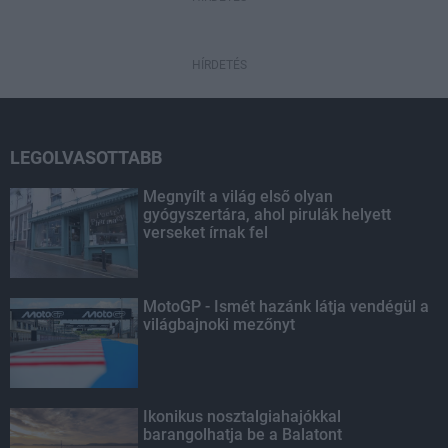
HÍRDETÉS
LEGOLVASOTTABB
Megnyílt a világ első olyan
gyógyszertára, ahol pirulák helyett
verseket írnak fel
MotoGP - Ismét hazánk látja vendégül a
világbajnoki mezőnyt
Ikonikus nosztalgiahajókkal
barangolhatja be a Balatont