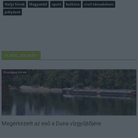
Helyi hírek
Nagyatád
sport
kultúra
civil társadalom
pályázat
AJÁNLJUK MÉG
Országos hírek
Megérkezett az eső a Duna vízgyűjtőjére