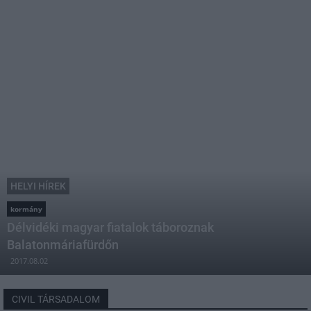
HELYI HÍREK
kormány
Délvidéki magyar fiatalok táboroznak
Balatonmáriafürdőn
2017.08.02
CIVIL TÁRSADALOM