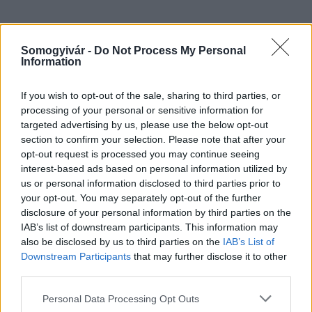
Somogyivár -
Do Not Process My Personal
HÍRLEVÉL
Information
Név
If you wish to opt-out of the sale, sharing to third parties, or
processing of your personal or sensitive information for
targeted advertising by us, please use the below opt-out
E-mail cím
section to confirm your selection. Please note that after your
opt-out request is processed you may continue seeing
interest-based ads based on personal information utilized by
Feliratkozom a hírlevélre és elfogadom az
adatvédelmi
us or personal information disclosed to third parties prior to
szabályzatot!
your opt-out. You may separately opt-out of the further
disclosure of your personal information by third parties on the
FELIRATKOZÁS
IAB’s list of downstream participants. This information may
also be disclosed by us to third parties on the
IAB’s List of
Downstream Participants
that may further disclose it to other
third parties.
LEGFRISSEBB
Please note that this website/app uses one or more Google
Personal Data Processing Opt Outs
services and may gather and store information including but