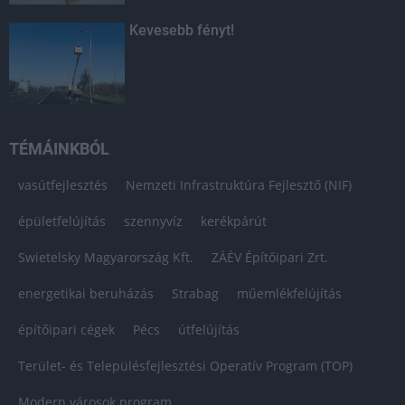
Kevesebb fényt!
TÉMÁINKBÓL
vasútfejlesztés
Nemzeti Infrastruktúra Fejlesztő (NIF)
épületfelújítás
szennyvíz
kerékpárút
Swietelsky Magyarország Kft.
ZÁÉV Építőipari Zrt.
energetikai beruházás
Strabag
műemlékfelújítás
építőipari cégek
Pécs
útfelújítás
Terület- és Településfejlesztési Operatív Program (TOP)
Modern városok program