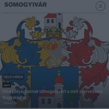
HELYI HÍREK
sport
Még pályázhatnak támogatásért a civil szervezetek
Nagyatádon
2024.01.19