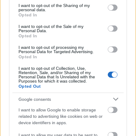
Országos hírek
not limited to your visit or usage behaviour. You may click to
I want to opt-out of the Sharing of my
MEGÉRKEZETT AZ ESŐ A DUNA
personal data.
grant or deny consent to Google and its third-party tags to
Opted In
VÍZGYŰJTŐJÉRE
use your data for below specified purposes in below Google
consent section.
I want to opt-out of the Sale of my
Personal Data.
Aktuális
Opted In
Hőség és vízhiány - itatók feltöltésével
segítik a vadállományt a somogyi
I want to opt-out of processing my
erdőkben
Personal Data for Targeted Advertising.
Opted In
I want to opt-out of Collection, Use,
Retention, Sale, and/or Sharing of my
Aktuális
Kaposvár
Personal Data that Is Unrelated with the
Kevesebb fényt!
Purposes for which it was collected.
Opted Out
Google consents
I want to allow Google to enable storage
Országos hírek
related to advertising like cookies on web or
KECSKEMÉTEN IS SZAKIRÁNYÚ
device identifiers in apps.
TOVÁBBKÉPZÉSEKKEL ERŐSÍT A GÁL FERENC
EGYETEM
I want to allow my user data to be sent to