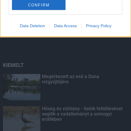
CONFIRM
Data Deletion
Data Access
Privacy Policy
Továbbra is töretlen népszerűségnek
örvend a Senior Program
KIEMELT
Megérkezett az eső a Duna
vízgyűjtőjére
Hőség és vízhiány - itatók feltöltésével
segítik a vadállományt a somogyi
erdőkben