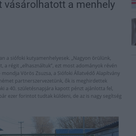
 vásárolhatott a menhely
ban a siófoki kutyamenhelyesek. „Nagyon örülünk,
t, a régit „elhasználtuk”, ezt most adományok révén
– mondja Vörös Zsuzsa, a Siófoki Állatvédő Alapítvány
 német partnerszervezetünk, ők is meghirdettek
aki a 40. születésnapjára kapott pénzt ajánlotta fel,
r ezer forintot tudtak küldeni, de az is nagy segítség