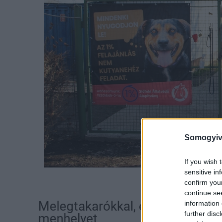
Somogyiv
If you wish 
sensitive in
Fotó
confirm you
continue se
Melegtakarókkal, eledellel és p
information 
further disc
menhelyet