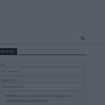
HÍRLEVÉL
Név
E-mail cím
Feliratkozom a hírlevélre és elfogadom az
adatvédelmi szabályzatot!