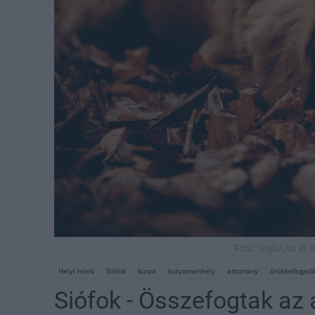
Fotó: siofok.hu és 
Helyi hírek
Siófok
kutya
kutyamenhely
adomány
örökbefogad
Siófok - Összefogtak az 