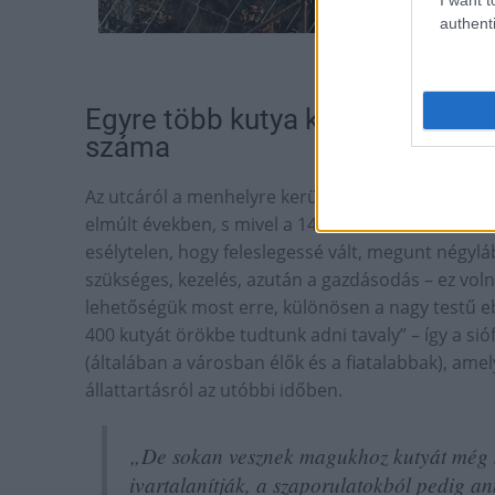
authenti
Fotó:
Egyre több kutya kerül be a men
száma
Az utcáról a menhelyre kerülő kutyák száma évr
elmúlt években, s mivel a 140-150-es eblétszámot 
esélytelen, hogy feleslegessé vált, megunt négyláb
szükséges, kezelés, azután a gazdásodás – ez vol
lehetőségük most erre, különösen a nagy testű e
400 kutyát örökbe tudtunk adni tavaly” – így a sióf
(általában a városban élők és a fiatalabbak), amel
állattartásról az utóbbi időben.
„De sokan vesznek magukhoz kutyát még 
ivartalanítják, a szaporulatokból pedig a