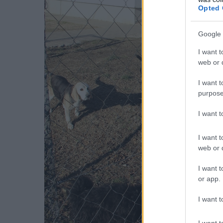
Opted 
Google 
I want t
web or d
I want t
purpose
I want 
I want t
web or d
I want t
or app.
I want t
I want t