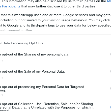
. This information may also be disclosed by us to third parties on the
IA
Participants
that may further disclose it to other third parties.
atszerető emberek – a téli időszakban
 that this website/app uses one or more Google services and may gath
including but not limited to your visit or usage behaviour. You may click 
lőtt annyi állateledelt kaptak, hogy
 to Google and its third-party tags to use your data for below specifi
ég egy adományozó csoportot is, ahol ki-ki a
ogle consent section.
pénzadományokkal is tud segíteni.
l Data Processing Opt Outs
 elnök számol, a közüzemi számlák, a munkabér és az
o opt-out of the Sharing of my personal data.
tjukat elviszi. „Feladatellátási szerződésünk van a
In
szletezi Vörös Zsuzsa először a bevételeket. – Néhány
inkhez, de csak minimális összeggel. Ezen kívül
o opt-out of the Sale of my Personal Data.
 (a 2023-as 8 milliós keretösszegből a legtöbbet
In
 százalékából legutóbb mintegy 20 millió forint jött
osi költségek évről-évre nőnek, sok gyógyszer és
to opt-out of processing my Personal Data for Targeted
ing.
gy és ugye az oltások, műtétek, ivartalanítások…De
In
s tétel minálunk...”
o opt-out of Collection, Use, Retention, Sale, and/or Sharing
ersonal Data that Is Unrelated with the Purposes for which it
lected.