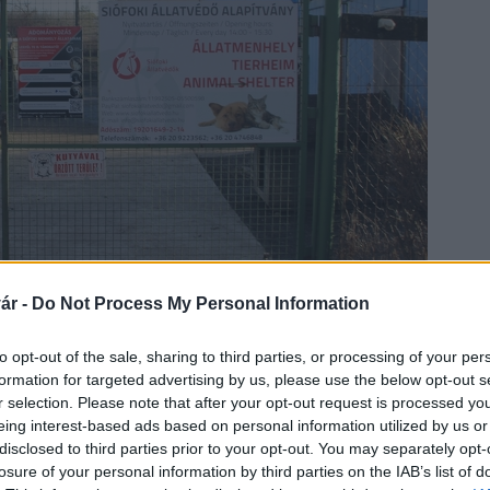
ár -
Do Not Process My Personal Information
to opt-out of the sale, sharing to third parties, or processing of your per
formation for targeted advertising by us, please use the below opt-out s
: siofok.hu
r selection. Please note that after your opt-out request is processed y
eing interest-based ads based on personal information utilized by us or
énzzel is támogatják az emberek a
disclosed to third parties prior to your opt-out. You may separately opt-
losure of your personal information by third parties on the IAB’s list of