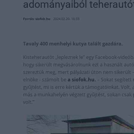
adományaiból teherautót
Forrás: siofok.hu
2024.02.20. 16:33
Tavaly 400 menhelyi kutya talált gazdára.
Kisteherautót „lepleznek le” egy Facebook-videó
hogy sikerült megvásárolnunk ezt a használt autó
szereztük meg, mert pályázati úton nem sikerült 
elnöke - számolt be
a siofok.hu.
– Sokat segített
gyűjtést, mi is erre kértük a támogatóinkat. Volt, 
más a munkahelyén végzett gyűjtést, sokan csak pá
volt.”