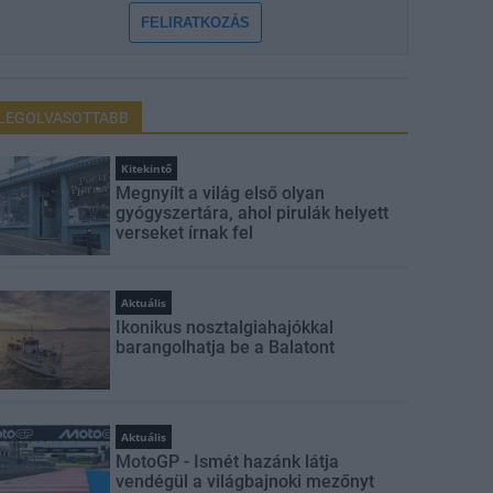
FELIRATKOZÁS
LEGOLVASOTTABB
Kitekintő
Megnyílt a világ első olyan
gyógyszertára, ahol pirulák helyett
verseket írnak fel
Aktuális
Ikonikus nosztalgiahajókkal
barangolhatja be a Balatont
Aktuális
MotoGP - Ismét hazánk látja
vendégül a világbajnoki mezőnyt