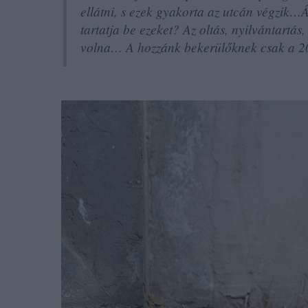
ellátni, s ezek gyakorta az utcán végzik…Ál
tartatja be ezeket? Az oltás, nyilvántartás
volna… A hozzánk bekerülőknek csak a 20-