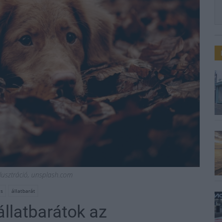
Illusztráció, unsplash.com
ás
állatbarát
állatbarátok az