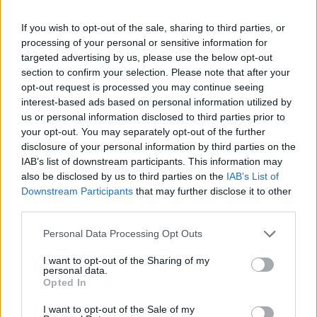
If you wish to opt-out of the sale, sharing to third parties, or
processing of your personal or sensitive information for
targeted advertising by us, please use the below opt-out
section to confirm your selection. Please note that after your
AJÁNLJUK MÉG
opt-out request is processed you may continue seeing
interest-based ads based on personal information utilized by
us or personal information disclosed to third parties prior to
Országos hírek
your opt-out. You may separately opt-out of the further
disclosure of your personal information by third parties on the
IAB’s list of downstream participants. This information may
also be disclosed by us to third parties on the
IAB’s List of
Downstream Participants
that may further disclose it to other
third parties.
Please note that this website/app uses one or more Google
Megérkezett az eső a Duna vízgyűjtőjére
Personal Data Processing Opt Outs
services and may gather and store information including but
not limited to your visit or usage behaviour. You may click to
I want to opt-out of the Sharing of my
personal data.
grant or deny consent to Google and its third-party tags to
Opted In
use your data for below specified purposes in below Google
consent section.
I want to opt-out of the Sale of my