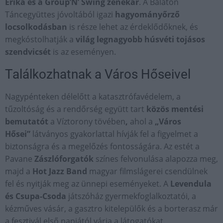
Erika és a Group’N’ Swing zenekar
. A Balaton
Táncegyüttes jóvoltából igazi
hagyományőrző
locsolkodásban
is része lehet az érdeklődőknek, és
megkóstolhatják a
világ legnagyobb húsvéti tojásos
szendvicsét
is az eseményen.
Találkozhatnak a Város Hőseivel
Nagypénteken délelőtt a katasztrófavédelem, a
tűzoltóság és a rendőrség együtt tart
közös
mentési
bemutatót
a Víztorony tövében
,
ahol a
„Város
Hősei”
látványos gyakorlattal hívják fel a figyelmet a
biztonságra és a megelőzés fontosságára. Az estét a
Pavane
Zászlóforgatók
színes felvonulása alapozza meg,
majd a
Hot Jazz Band
magyar filmslágerei csendülnek
fel és nyitják meg az ünnepi eseményeket. A
Levendula
és Csupa-Csoda
játszóház gyermekfoglalkoztatói, a
kézműves vásár, a gasztro kitelepülők és a borterasz már
a fesztivál első napjától várja a látogatókat.