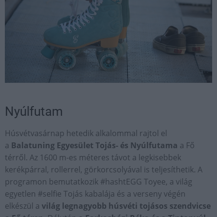
Nyúlfutam
Húsvétvasárnap hetedik alkalommal rajtol el
a
Balatuning Egyesület Tojás- és Nyúlfutama
a Fő
térről. Az 1600 m-es méteres távot a legkisebbek
kerékpárral, rollerrel, görkorcsolyával is teljesíthetik. A
programon bemutatkozik #hashtEGG Toyee, a világ
egyetlen #selfie Tojás kabalája és a verseny végén
elkészül a
világ legnagyobb húsvéti tojásos szendvicse