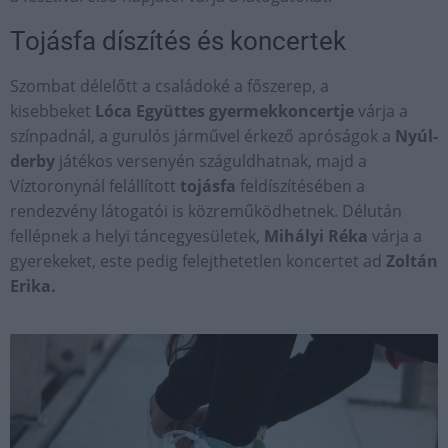
Tojásfa díszítés és koncertek
Szombat délelőtt a családoké a főszerep, a
kisebbeket
Lóca Együttes gyermekkoncertje
várja a
színpadnál, a gurulós járművel érkező apróságok a
Nyúl-
derby
játékos versenyén száguldhatnak, majd a
Víztoronynál felállított
tojásfa
feldíszítésében a
rendezvény látogatói is közreműködhetnek. Délután
fellépnek a helyi táncegyesületek,
Mihályi Réka
várja a
gyerekeket, este pedig felejthetetlen koncertet ad
Zoltán
Erika.