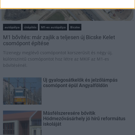
autópálya
útépítés
M1-es autópálya
Bicske
M1 bővítés: már zajlik a teljesen új Bicske Kelet
csomópont építése
Tizenegy meglévő csomópontot korszerűsít és négy új,
különszintű csomópontot hoz létre az MKIF az M1-es
bővítésénél.
Új gyalogosátkelők és jelzőlámpás
csomópont épül Angyalföldön
Másfélszeresére bővítik
Hódmezővásárhely jó hírű református
iskoláját