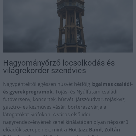
Hagyományőrző locsolkodás és
világrekorder szendvics
Nagypéntektől egészen húsvét hétfőig
izgalmas családi-
és gyerekprogramok,
Tojás- és Nyúlfutam családi
futóverseny, koncertek, húsvéti játszóudvar, tojáskvíz,
gasztro- és kézműves vásár, borterasz várja a
látogatókat Siófokon. A város első idei
nagyrendezvényének zenei kínálatában olyan népszerű
előadók szerepelnek, mint
a Hot Jazz Band, Zoltán