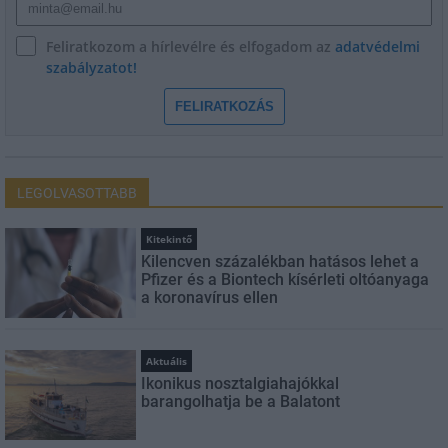
Feliratkozom a hírlevélre és elfogadom az
adatvédelmi
szabályzatot!
FELIRATKOZÁS
LEGOLVASOTTABB
Kitekintő
Kilencven százalékban hatásos lehet a
Pfizer és a Biontech kísérleti oltóanyaga
a koronavírus ellen
Aktuális
Ikonikus nosztalgiahajókkal
barangolhatja be a Balatont