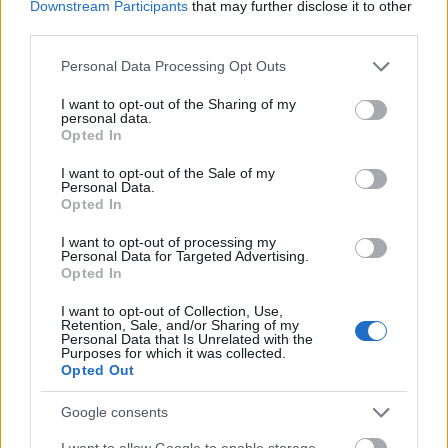
Downstream Participants
that may further disclose it to other
Gál Ferenc Egyetem
third parties.
Please note that this website/app uses one or more Google
Personal Data Processing Opt Outs
services and may gather and store information including but
not limited to your visit or usage behaviour. You may click to
I want to opt-out of the Sharing of my
personal data.
grant or deny consent to Google and its third-party tags to
Opted In
use your data for below specified purposes in below Google
MAGYAR ÉPÍTŐK
consent section.
I want to opt-out of the Sale of my
Personal Data.
Opted In
Mi épül?
I want to opt-out of processing my
Personal Data for Targeted Advertising.
Opted In
I want to opt-out of Collection, Use,
Retention, Sale, and/or Sharing of my
Personal Data that Is Unrelated with the
Purposes for which it was collected.
Opted Out
Google consents
I want to allow Google to enable storage