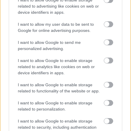
related to advertising like cookies on web or
Hódmezővásárhely
iskolaépítés
FERROÉP Zrt.
oktatási beruházás
device identifiers in apps.
Másfélszeresére bővítik Hódmezővásárhely jó hírű
református iskoláját
I want to allow my user data to be sent to
Google for online advertising purposes.
A Szőnyi Benjámin Általános Iskola fejlesztését a FERROÉP
kivitelezheti; a munkák csaknem egy évig tartanak majd.
I want to allow Google to send me
personalized advertising.
Látványos építési szakasz indult be a
Flórián téri felüljárón
I want to allow Google to enable storage
related to analytics like cookies on web or
device identifiers in apps.
I want to allow Google to enable storage
Paks II.: Mit jelent az 5. blokk új
related to functionality of the website or app.
mérföldköve a felülvizsgálat
árnyékában?
I want to allow Google to enable storage
related to personalization.
Elkészült a Liszt Ferenc repülőtér
I want to allow Google to enable storage
közelében lévő logisztikai bázis út- és
related to security, including authentication
közműhálózatának fejlesztése