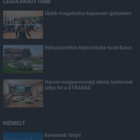
LEGOLVASOTTABB
Újabb magabiztos kaposvári győzelem
Hétszázmilliós fejlesztésbe kezd Barcs
Három magyarországi iskola tantermét
újítja fel a STRABAG
KIEMELT
Kevesebb fényt!