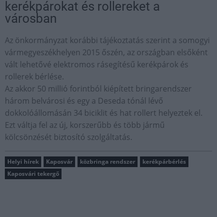
kerékpárokat és rollereket a
városban
Az önkormányzat korábbi tájékoztatás szerint a somogyi
vármegyeszékhelyen 2015 őszén, az országban elsőként
vált lehetővé elektromos rásegítésű kerékpárok és
rollerek bérlése.
Az akkor 50 millió forintból kiépített bringarendszer
három belvárosi és egy a Deseda tónál lévő
dokkolóállomásán 34 biciklit és hat rollert helyeztek el.
Ezt váltja fel az új, korszerűbb és több jármű
kölcsönzését biztosító szolgáltatás.
Helyi hírek
Kaposvár
közbringa rendszer
kerékpárbérlés
Kaposvári tekergő