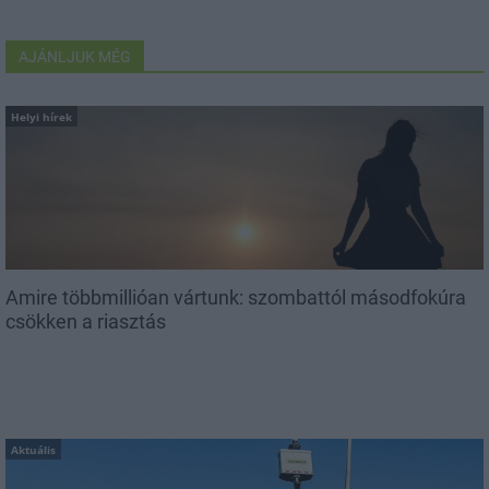
AJÁNLJUK MÉG
Helyi hírek
Amire többmillióan vártunk: szombattól másodfokúra
csökken a riasztás
Aktuális