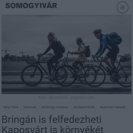
Fotó: Illusztráció, unsplash.com
Helyi hírek
Kaposvár
közbringa rendszer
kerékpárbérlés
Kaposvári tekergő
Bringán is felfedezheti
Kaposvárt is környékét