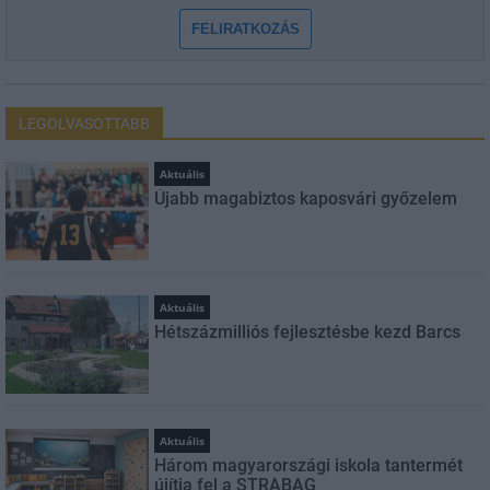
FELIRATKOZÁS
LEGOLVASOTTABB
Aktuális
Újabb magabiztos kaposvári győzelem
Aktuális
Hétszázmilliós fejlesztésbe kezd Barcs
Aktuális
Három magyarországi iskola tantermét
újítja fel a STRABAG