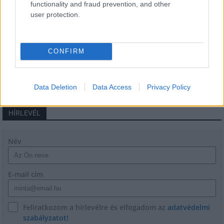
functionality and fraud prevention, and other
user protection.
Látlelet a hazai víziközművekről?
Egyetlen, fél évszázados vezetéken
múlt Bicske vízellátása
CONFIRM
Data Deletion
Data Access
Privacy Policy
HÍRLEVÉL
Név
E-mail cím
Feliratkozom a hírlevélre és elfogadom az
adatvédelmi
szabályzatot!