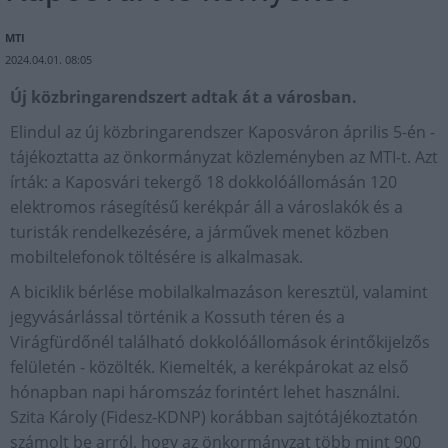
MTI
2024.04.01. 08:05
Új közbringarendszert adtak át a városban.
Elindul az új közbringarendszer Kaposváron április 5-én -
tájékoztatta az önkormányzat közleményben az MTI-t. Azt
írták: a Kaposvári tekergő 18 dokkolóállomásán 120
elektromos rásegítésű kerékpár áll a városlakók és a
turisták rendelkezésére, a járművek menet közben
mobiltelefonok töltésére is alkalmasak.
A biciklik bérlése mobilalkalmazáson keresztül, valamint
jegyvásárlással történik a Kossuth téren és a
Virágfürdőnél található dokkolóállomások érintőkijelzős
felületén - közölték. Kiemelték, a kerékpárokat az első
hónapban napi háromszáz forintért lehet használni.
Szita Károly (Fidesz-KDNP) korábban sajtótájékoztatón
számolt be arról, hogy az önkormányzat több mint 900