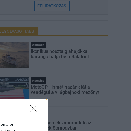
FELIRATKOZÁS
LEGOLVASOTTABB
Aktuális
Ikonikus nosztalgiahajókkal
barangolhatja be a Balatont
Aktuális
MotoGP - Ismét hazánk látja
vendégül a világbajnoki mezőnyt
Aktuális
Jelentősen elszaporodtak az
sonal or
avartüzek Somogyban
ection to