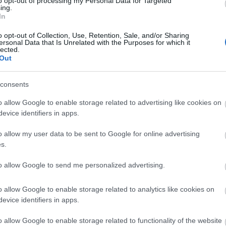
to opt-out of processing my Personal Data for Targeted
ing.
In
o opt-out of Collection, Use, Retention, Sale, and/or Sharing
ersonal Data that Is Unrelated with the Purposes for which it
lected.
Out
consents
o allow Google to enable storage related to advertising like cookies on
Helyi hírek
evice identifiers in apps.
o allow my user data to be sent to Google for online advertising
s.
to allow Google to send me personalized advertising.
ány - itatók
Amire többmillióan vártunk:
o allow Google to enable storage related to analytics like cookies on
evice identifiers in apps.
egítik a
szombattól másodfokúra
 a somogyi
csökken a riasztás
o allow Google to enable storage related to functionality of the website