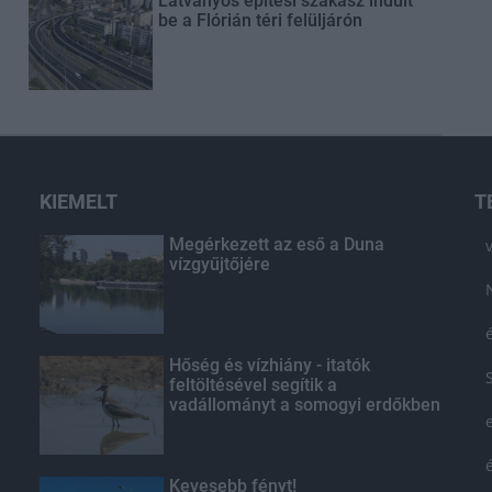
Látványos építési szakasz indult
be a Flórián téri felüljárón
KIEMELT
T
Megérkezett az eső a Duna
vízgyűjtőjére
Hőség és vízhiány - itatók
feltöltésével segítik a
vadállományt a somogyi erdőkben
Kevesebb fényt!