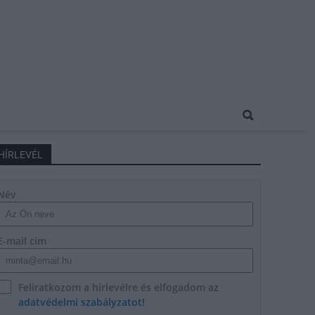
HÍRLEVÉL
Név
E-mail cím
Feliratkozom a hírlevélre és elfogadom az
adatvédelmi szabályzatot!