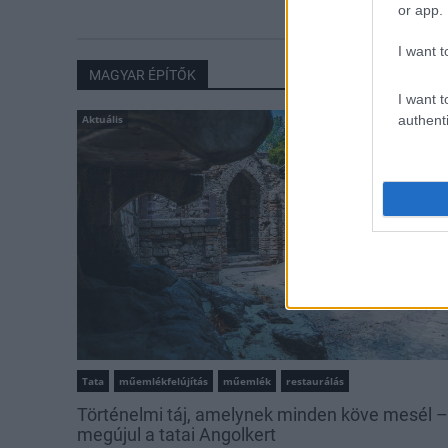
or app.
I want t
MAGYAR ÉPÍTŐK
I want t
authenti
Aktuális
Tata
műemlékfelújítás
műemlék
restaurálás
Történelmi táj, amelynek minden köve mesél –
megújul a tatai Angolkert