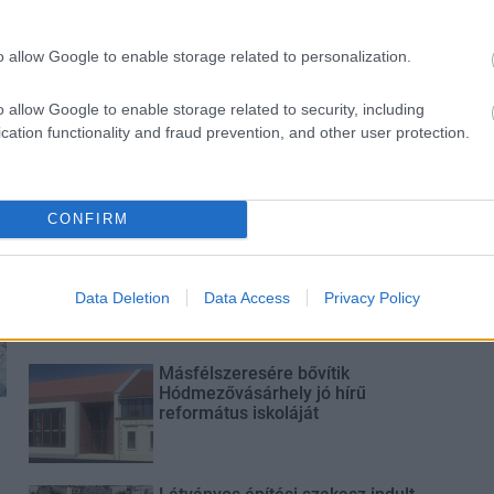
o allow Google to enable storage related to personalization.
o allow Google to enable storage related to security, including
M1 bővítés: már zajlik a teljesen új
cation functionality and fraud prevention, and other user protection.
Bicske Kelet csomópont építése
CONFIRM
Új gyalogosátkelők és jelzőlámpás
csomópont épül Angyalföldön
Data Deletion
Data Access
Privacy Policy
Másfélszeresére bővítik
Hódmezővásárhely jó hírű
református iskoláját