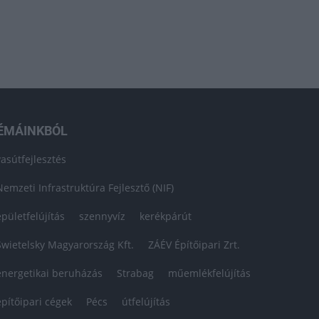
ÉMÁINKBÓL
vasútfejlesztés
Nemzeti Infrastruktúra Fejlesztő (NIF)
épületfelújítás
szennyvíz
kerékpárút
Swietelsky Magyarország Kft.
ZÁÉV Építőipari Zrt.
energetikai beruházás
Strabag
műemlékfelújítás
építőipari cégek
Pécs
útfelújítás