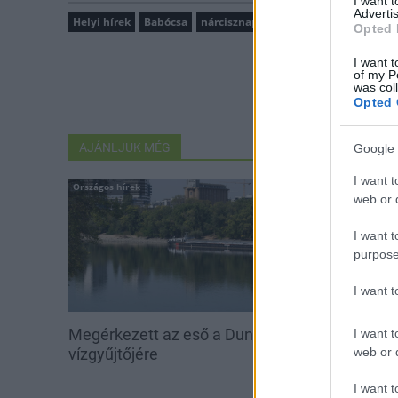
I want 
Advertis
Helyi hírek
Babócsa
nárcisznap
Opted 
I want t
of my P
was col
Opted 
AJÁNLJUK MÉG
Google 
I want t
Országos hírek
Aktuális
web or d
I want t
purpose
I want 
Megérkezett az eső a Duna
Hőség és vízhi
I want t
web or d
vízgyűjtőjére
feltöltésével s
vadállományt
I want t
erdőkben