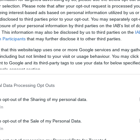
r selection. Please note that after your opt-out request is processed y
eing interest-based ads based on personal information utilized by us or
zefüggő nárciszmezejének virágzása alkalmából
disclosed to third parties prior to your opt-out. You may separately opt-
losure of your personal information by third parties on the IAB’s list of
. This information may also be disclosed by us to third parties on the
IA
lán adta hírül, hogy a Somogy vármegyei település
Participants
that may further disclose it to other third parties.
atlan látványosság iránt érdeklődőket.
 that this website/app uses one or more Google services and may gath
including but not limited to your visit or usage behaviour. You may click 
os fesztivál programjai között lesz játszóház,
 to Google and its third-party tags to use your data for below specifi
ogle consent section.
 főzőverseny, táncelőadás és több koncert is.
l Data Processing Opt Outs
ne, a Basa-kert onnan kapta a nevét, hogy a história
letét a helyi basa ültette be nárcisszal háremhölgyei
o opt-out of the Sharing of my personal data.
In
 nárciszok sokasága nyílik, néhány napra beborítva,
o opt-out of the Sale of my Personal Data.
tó, a Duna-Dráva Nemzeti Park Igazgatósága által
In