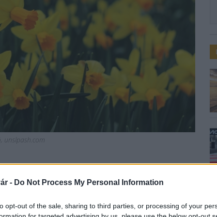
ió, unslpash.com
án
ár -
Do Not Process My Personal Information
to opt-out of the sale, sharing to third parties, or processing of your per
formation for targeted advertising by us, please use the below opt-out s