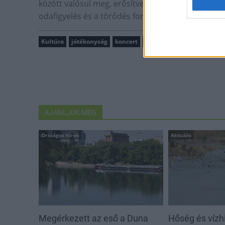
között valósul meg, erősítve a közösségi összetart
odafigyelés és a törődés fontosságát.
Kultúra
jótékonyság
koncert
Szeged
Tűzcsiholó Egyes
AJÁNLJUK MÉG
Országos hírek
Aktuális
Megérkezett az eső a Duna
Hőség és vízhi