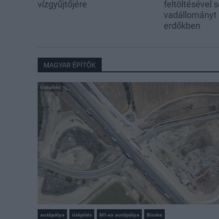
vízgyűjtőjére
feltöltésével s
vadállományt
erdőkben
MAGYAR ÉPÍTŐK
Útépítés
autópálya
útépítés
M1-es autópálya
Bicske