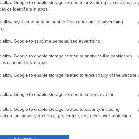
o allow Google to enable storage related to advertising like cookies on
evice identifiers in apps.
égek a koncert után exkluzív, zártkörű
o allow my user data to be sent to Google for online advertising
ük nyílik személyes beszélgetésre és közös
s.
Oláh Ibolya fővédnökkel és a szervezőkkel.
to allow Google to send me personalized advertising.
o allow Google to enable storage related to analytics like cookies on
evice identifiers in apps.
ek
o allow Google to enable storage related to functionality of the website
yezte és kommunikálja, szervezéséhez az IH
jegyértékesítéssel, kommunikációs felületeinek
o allow Google to enable storage related to personalization.
 járul hozzá, a Tűzcsiholó Egyesület pedig a
eszerzést és az adománycsomagok összeállítását
o allow Google to enable storage related to security, including
artnere a Magyarországi Romák Országos
cation functionality and fraud prevention, and other user protection.
és Média Centrum.
dődő koncert meghitt hangulatban, ünnepi díszletek