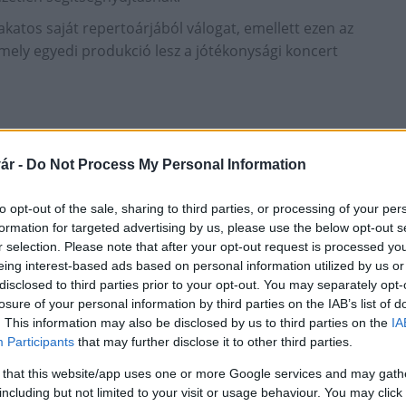
akatos saját repertoárjából válogat, emellett ezen az
ely egyedi produkció lesz a jótékonysági koncert
ár -
Do Not Process My Personal Information
ország egész területéről bárki hozzájárulhat a
ége pedig további három kategóriából választhat az
to opt-out of the sale, sharing to third parties, or processing of your per
formation for targeted advertising by us, please use the below opt-out s
ny helyszínén: Szeged, Felső Tisza-part 2.
r selection. Please note that after your opt-out request is processed y
eing interest-based ads based on personal information utilized by us or
disclosed to third parties prior to your opt-out. You may separately opt-
losure of your personal information by third parties on the IAB’s list of
. This information may also be disclosed by us to third parties on the
IA
Participants
that may further disclose it to other third parties.
 that this website/app uses one or more Google services and may gath
including but not limited to your visit or usage behaviour. You may click 