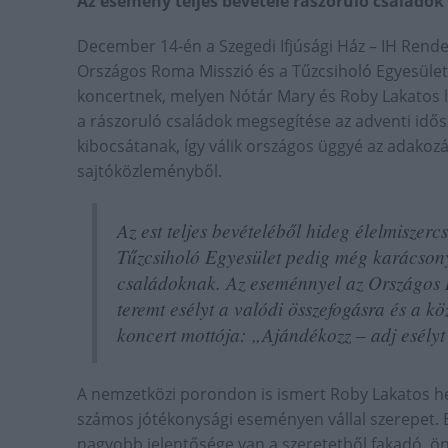
Az esemény teljes bevétele rászoruló családok
December 14-én a Szegedi Ifjúsági Ház – IH Rend
Országos Roma Misszió és a Tűzcsiholó Egyesüle
koncertnek, melyen Nótár Mary és Roby Lakatos l
a rászoruló családok megsegítése az adventi idős
kibocsátanak, így válik országos üggyé az adakozás
sajtóközleményből.
Az est teljes bevételéből hideg élelmiszer
Tűzcsiholó Egyesület pedig még karácsony 
családoknak. Az eseménnyel az Országos R
teremt esélyt a valódi összefogásra és a kö
koncert mottója: „Ajándékozz – adj esélyt
A nemzetközi porondon is ismert Roby Lakatos he
számos jótékonysági eseményen vállal szerepet. 
nagyobb jelentősége van a szeretetből fakadó, ön