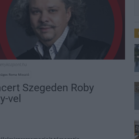
venykozpont.hu
zágos Roma Misszió
ncert Szegeden Roby
y-vel