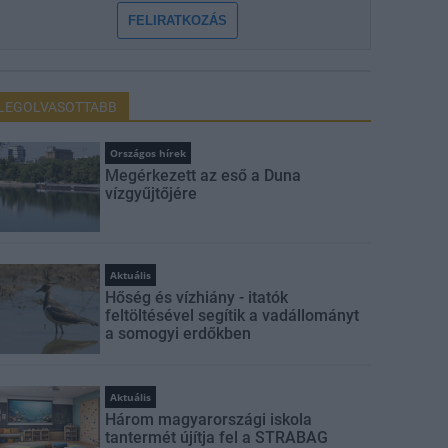
FELIRATKOZÁS
LEGOLVASOTTABB
Országos hírek
Megérkezett az eső a Duna
vízgyűjtőjére
Aktuális
Hőség és vízhiány - itatók
feltöltésével segítik a vadállományt
a somogyi erdőkben
Aktuális
Három magyarországi iskola
tantermét újítja fel a STRABAG