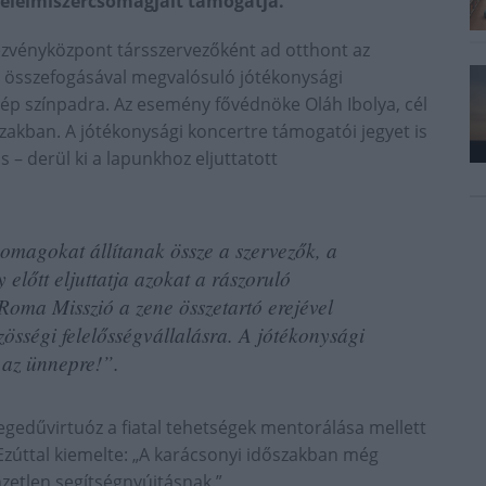
 élelmiszercsomagjait támogatja.
ezvényközpont társszervezőként ad otthont az
t összefogásával megvalósuló jótékonysági
ép színpadra. Az esemény fővédnöke Oláh Ibolya, cél
zakban. A jótékonysági koncertre támogatói jegyet is
 – derül ki a lapunkhoz eljuttatott
csomagokat állítanak össze a szervezők, a
előtt eljuttatja azokat a rászoruló
oma Misszió a zene összetartó erejével
zösségi felelősségvállalásra. A jótékonysági
 az ünnepre!”.
gedűvirtuóz a fiatal tehetségek mentorálása mellett
Ezúttal kiemelte: „A karácsonyi időszakban még
zetlen segítségnyújtásnak.”