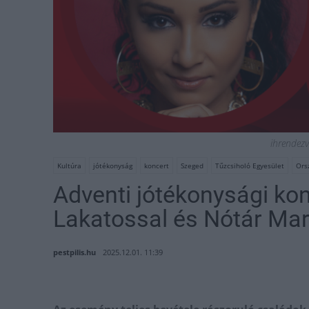
ihrendez
Kultúra
jótékonyság
koncert
Szeged
Tűzcsiholó Egyesület
Ors
Adventi jótékonysági ko
Lakatossal és Nótár Mar
pestpilis.hu
2025.12.01. 11:39