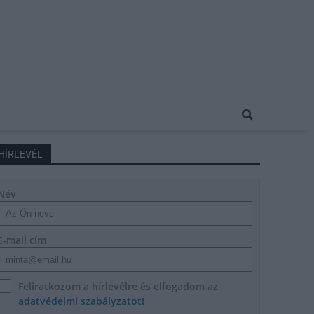
HÍRLEVÉL
Név
E-mail cím
Feliratkozom a hírlevélre és elfogadom az
adatvédelmi szabályzatot!