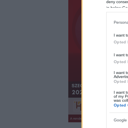
deny consent
in below Go
Persona
I want t
Opted 
I want t
Opted 
I want 
Advertis
Opted 
I want t
of my P
was col
Opted 
Google 