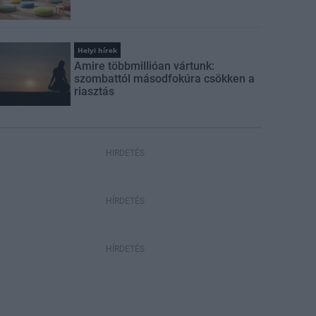
Helyi hírek
Amire többmillióan vártunk:
szombattól másodfokúra csökken a
riasztás
HIRDETÉS
HÍRDETÉS
HÍRDETÉS