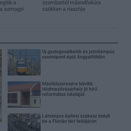
egítik a
szombattól másodfokúra
 a somogyi
csökken a riasztás
Új gyalogosátkelők és jelzőlámpás
csomópont épül Angyalföldön
Másfélszeresére bővítik
Hódmezővásárhely jó hírű
református iskoláját
Látványos építési szakasz indult
be a Flórián téri felüljárón