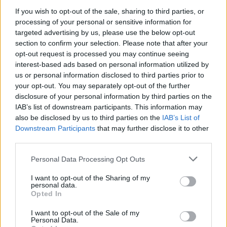
If you wish to opt-out of the sale, sharing to third parties, or
processing of your personal or sensitive information for
targeted advertising by us, please use the below opt-out
section to confirm your selection. Please note that after your
opt-out request is processed you may continue seeing
Feltárulnak a Balaton titkai
interest-based ads based on personal information utilized by
us or personal information disclosed to third parties prior to
your opt-out. You may separately opt-out of the further
disclosure of your personal information by third parties on the
IAB’s list of downstream participants. This information may
also be disclosed by us to third parties on the
IAB’s List of
Downstream Participants
that may further disclose it to other
Országos hírek
third parties.
Please note that this website/app uses one or more Google
Personal Data Processing Opt Outs
services and may gather and store information including but
not limited to your visit or usage behaviour. You may click to
I want to opt-out of the Sharing of my
personal data.
grant or deny consent to Google and its third-party tags to
Opted In
use your data for below specified purposes in below Google
consent section.
A lakosságra is fontos szerep hárul a szúnyoginvázió
I want to opt-out of the Sale of my
Personal Data.
elkerülésében