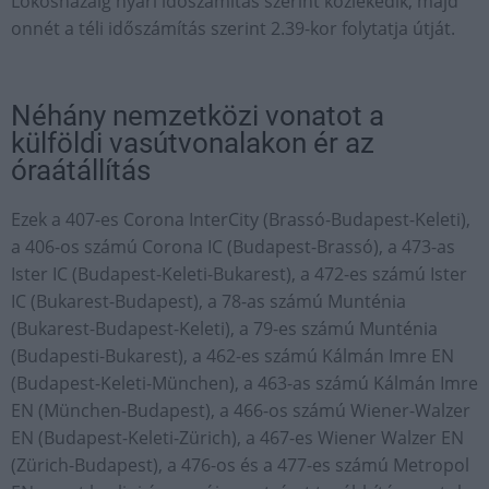
Lőkösházáig nyári időszámítás szerint közlekedik, majd
onnét a téli időszámítás szerint 2.39-kor folytatja útját.
Néhány nemzetközi vonatot a
külföldi vasútvonalakon ér az
óraátállítás
Ezek a 407-es Corona InterCity (Brassó-Budapest-Keleti),
a 406-os számú Corona IC (Budapest-Brassó), a 473-as
Ister IC (Budapest-Keleti-Bukarest), a 472-es számú Ister
IC (Bukarest-Budapest), a 78-as számú Munténia
(Bukarest-Budapest-Keleti), a 79-es számú Munténia
(Budapesti-Bukarest), a 462-es számú Kálmán Imre EN
(Budapest-Keleti-München), a 463-as számú Kálmán Imre
EN (München-Budapest), a 466-os számú Wiener-Walzer
EN (Budapest-Keleti-Zürich), a 467-es Wiener Walzer EN
(Zürich-Budapest), a 476-os és a 477-es számú Metropol