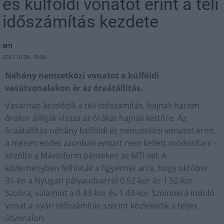
és külföldi vonatot érint a téli
időszámítás kezdete
MTI
2021.10.29. 10:08
Néhány nemzetközi vonatot a külföldi
vasútvonalakon ér az óraátállítás.
Vasárnap kezdődik a téli időszámítás, hajnali három
órakor állítják vissza az órákat hajnali kettőre. Az
óraátállítás néhány belföldi és nemzetközi vonatot érint,
a menetrendet azonban emiatt nem kellett módosítani -
közölte a Mávinform pénteken az MTI-vel. A
közleményben felhívták a figyelmet arra, hogy október
31-én a Nyugati pályaudvarról 0.52-kor és 1.52-kor
Szobra, valamint a 0.43-kor és 1.43-kor Szolnokra induló
vonat a nyári időszámítás szerint közlekedik a teljes
útvonalon.