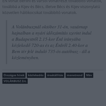
EN vonat berlini és varsói vonatrészt továbbító vonatok,
továbbá a Kijev és Bécs, illetve Bécs és Kijev viszonylatú
közvetlen hálókocsikat továbbító vonatok.
A Volánbusznál október 31-én, vasárnap
hajnalban a nyári időszámítás szerint indul
a Budapestről 2.15-kor Érd irányába
közlekedő 720-as és az Érdről 2.40-kor a
Bem tér felé induló 735-ös autóbusz - áll a
közleményben.
Országos hírek
közlekedés
óraátállítás
menetrend
Máv
VOLÁNBUSZ Zrt.