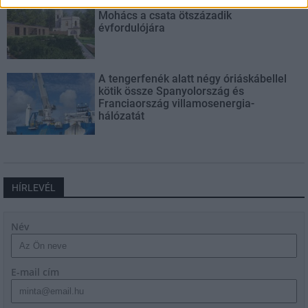
Épített öröksége megújításával is készül
Mohács a csata ötszázadik
évfordulójára
A tengerfenék alatt négy óriáskábellel
kötik össze Spanyolország és
Franciaország villamosenergia-
hálózatát
HÍRLEVÉL
Név
E-mail cím