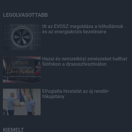
LEGOLVASOTTABB
Itt az ÉVOSZ megoldása a hőhullámok
és az energiakrízis kezelésére
Hazai és nemzetközi zenészeket hallhat
Siófokon a dzsesszfesztiválon
Elfoglalta hivatalát az új rendőr-
főkapitány
KIEMELT