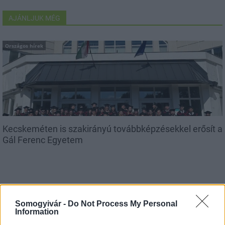
AJÁNLJUK MÉG
Országos hírek
Kecskeméten is szakirányú továbbképzésekkel erősít a
Gál Ferenc Egyetem
Aktuális
Somogyivár -
Do Not Process My Personal
Information