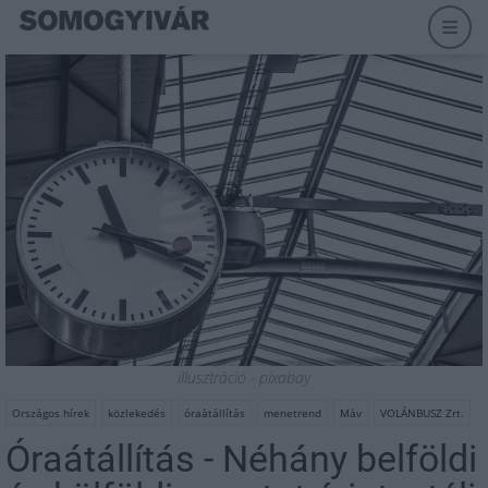
illusztráció - pixabay
Országos hírek
közlekedés
óraátállítás
menetrend
Máv
VOLÁNBUSZ Zrt.
Óraátállítás - Néhány belföldi