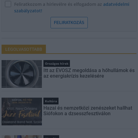
Feliratkozom a hírlevélre és elfogadom az
adatvédelmi
szabályzatot!
FELIRATKOZÁS
LEGOLVASOTTABB
Országos hírek
Itt az ÉVOSZ megoldása a hőhullámok és
az energiakrízis kezelésére
Kultúra
Hazai és nemzetközi zenészeket hallhat
Siófokon a dzsesszfesztiválon