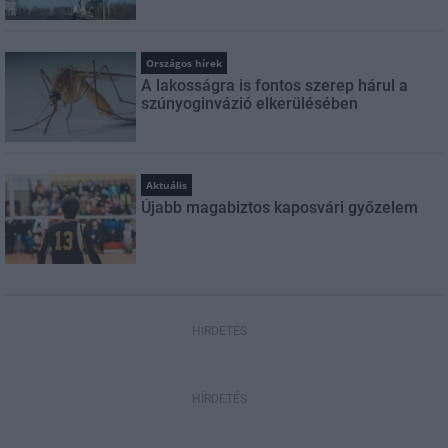
Országos hírek
A lakosságra is fontos szerep hárul a
szúnyoginvázió elkerülésében
Aktuális
Újabb magabiztos kaposvári győzelem
HIRDETÉS
HÍRDETÉS