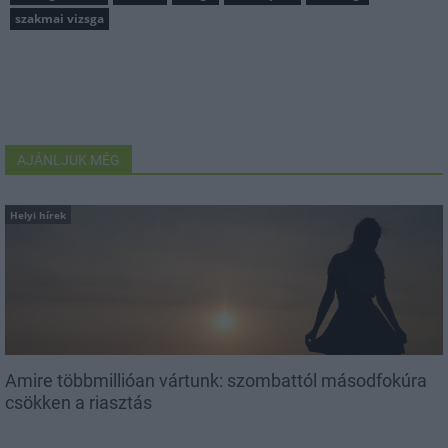
szakmai vizsga
AJÁNLJUK MÉG
Helyi hírek
Amire többmillióan vártunk: szombattól másodfokúra
csökken a riasztás