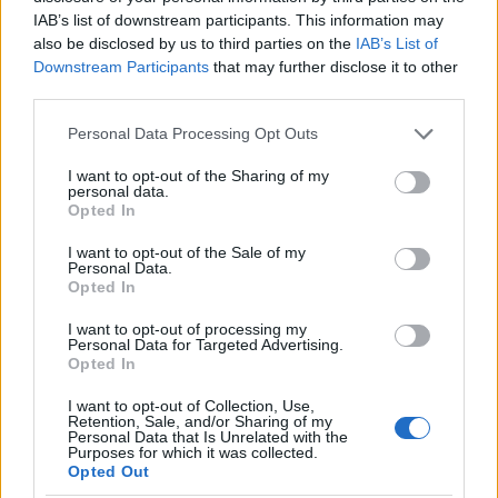
IAB’s list of downstream participants. This information may
also be disclosed by us to third parties on the
IAB’s List of
Downstream Participants
that may further disclose it to other
third parties.
Kecskeméten is szakirányú továbbképzésekkel erősít a
Gál Ferenc Egyetem
Please note that this website/app uses one or more Google
Personal Data Processing Opt Outs
services and may gather and store information including but
not limited to your visit or usage behaviour. You may click to
I want to opt-out of the Sharing of my
personal data.
grant or deny consent to Google and its third-party tags to
Opted In
use your data for below specified purposes in below Google
consent section.
I want to opt-out of the Sale of my
Personal Data.
Opted In
MAGYAR ÉPÍTŐK
I want to opt-out of processing my
Personal Data for Targeted Advertising.
Útépítés
Opted In
I want to opt-out of Collection, Use,
Retention, Sale, and/or Sharing of my
Personal Data that Is Unrelated with the
Purposes for which it was collected.
Opted Out