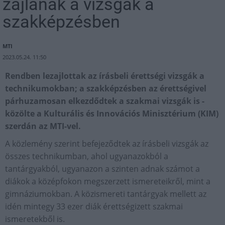
zajlanak a vizsgák a
szakképzésben
MTI
2023.05.24. 11:50
Rendben lezajlottak az írásbeli érettségi vizsgák a
technikumokban; a szakképzésben az érettségivel
párhuzamosan elkezdődtek a szakmai vizsgák is -
közölte a Kulturális és Innovációs Minisztérium (KIM)
szerdán az MTI-vel.
A közlemény szerint befejeződtek az írásbeli vizsgák az
összes technikumban, ahol ugyanazokból a
tantárgyakból, ugyanazon a szinten adnak számot a
diákok a középfokon megszerzett ismereteikről, mint a
gimnáziumokban. A közismereti tantárgyak mellett az
idén mintegy 33 ezer diák érettségizett szakmai
ismeretekből is.