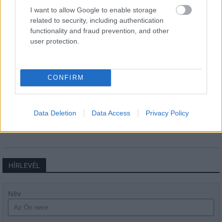
I want to allow Google to enable storage
related to security, including authentication
functionality and fraud prevention, and other
Látlelet a hazai víziközművekről?
Egyetlen, fél évszázados vezetéken
user protection.
múlt Bicske vízellátása
CONFIRM
Épített öröksége megújításával is készül
Mohács a csata ötszázadik
évfordulójára
Data Deletion
Data Access
Privacy Policy
HÍRLEVÉL
Név