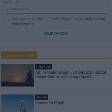
E-mail cím
Feliratkozom a hírlevélre és elfogadom az
adatvédelmi
szabályzatot!
FELIRATKOZÁS
LEGOLVASOTTABB
Helyi hírek
Amire többmillióan vártunk: szombattól
másodfokúra csökken a riasztás
Aktuális
Kevesebb fényt!