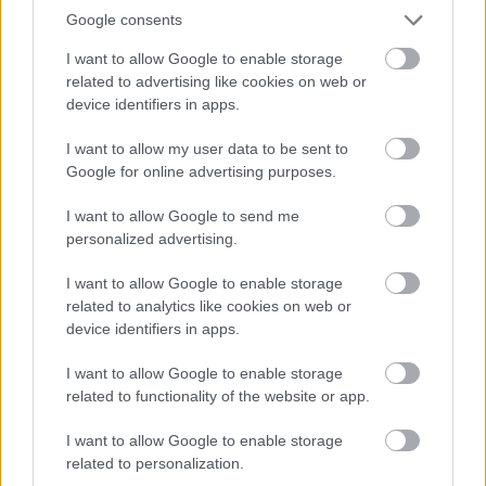
Google consents
I want to allow Google to enable storage
related to advertising like cookies on web or
device identifiers in apps.
I want to allow my user data to be sent to
HE-DO
BKK
KM Építő Kft.
Főmterv Mérnöki Tervező Zrt.
Google for online advertising purposes.
Látványos építési szakasz indult be a Flórián téri
felüljárón
I want to allow Google to send me
personalized advertising.
A tartós nyári hőség jelentős kihívás elé állítja a KM Építőt,
ennek ellenére folyamatosan halad az aszfaltozás.
I want to allow Google to enable storage
related to analytics like cookies on web or
Paks II.: Mit jelent az 5. blokk új
device identifiers in apps.
mérföldköve a felülvizsgálat
árnyékában?
I want to allow Google to enable storage
related to functionality of the website or app.
Elkészült a Liszt Ferenc repülőtér
I want to allow Google to enable storage
közelében lévő logisztikai bázis út- és
related to personalization.
közműhálózatának fejlesztése