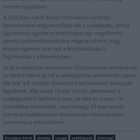
minden ágazatban".
A 2020-ban indult ötéves technikumi rendszer
bevezetésével még vonzóbbá vált a szakképzés, amely
úgy biztosít egyszerre lehetőséget egy megélhetést
jelentő szakmai bizonyítvány megszerzésére, hogy
közben egyenes utat nyit a felsőoktatásba is -
fogalmaztak a közleményben.
Az új szakképzési rendszerben folyamatosan emelkednek
az oktatói bérek és nő a szakképzésbe jelentkezők száma.
Ma már a 8. osztályt követően a technikumot választják
legtöbben. Míg tavaly 13 ezer tanuló jelentkezett a
szakképzésből felsőoktatásba, az idén ez a szám 74
százalékkal növekedett, azaz mintegy 23 ezer tanuló
szeretne továbbtanulni felsőoktatási intézményben -
ismertette a minisztérium.
Országos hírek
oktatás
vizsga
szakképzés
érettségi