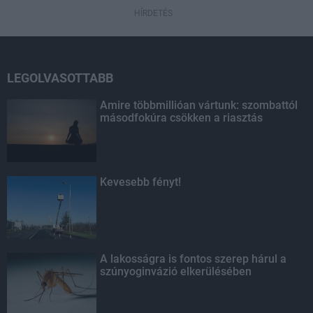
HÍRDETÉS
LEGOLVASOTTABB
Amire többmillióan vártunk: szombattól
másodfokúra csökken a riasztás
Kevesebb fényt!
A lakosságra is fontos szerep hárul a
szúnyoginvázió elkerülésében