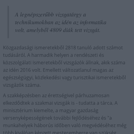
A legnépszerűbb vizsgatárgy a
technikumokban az idén az informatika
volt, amelyből 4809 diák tett vizsgát.
Közgazdasági ismeretekből 2818 tanuló adott számot
tudásáról. A harmadik helyen a rendészeti és
közszolgálati ismeretekből vizsgázók állnak, akik száma
az idén 2016 volt. Emellett változatlanul magas az
egészségügyi, közlekedési vagy turisztikai ismeretekből
vizsgázók száma.
A szakképzésben az érettségivel párhuzamosan
elkezdődtek a szakmai vizsgák is - tudatta a tárca. A
minisztérium kiemelte, a magyar gazdaság
versenyképességének további fejlődéséhez és "a
munkahelyek háborús időben való megvédéséhez még
több kiválóan képzett mesteremberre van szükség