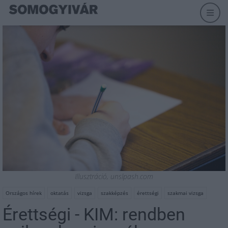
Illusztráció, unslpash.com
Országos hírek
oktatás
vizsga
szakképzés
érettségi
szakmai vizsga
Érettségi - KIM: rendben