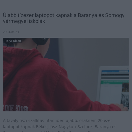
Újabb tízezer laptopot kapnak a Baranya és Somogy
vármegyei iskolák
2024.04.23
Helyi hírek
A tavaly őszi szállítás után idén újabb, csaknem 20 ezer
laptopot kapnak Békés, Jász-Nagykun-Szolnok, Baranya és