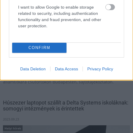
I want to allow Google to enable storage
related to security, including authentication
functionality and fraud prevention, and other
user protection.
CONFIRM
A következő napokban 36 milliárd forint értékben 140 ezer
Data Deletion
Data Access
Privacy Policy
notebook kiosztása kezdődik meg a 7. és 10. évfolyamon
tanulóknak - közölte a Belügyminisztérium köznevelésért felelős
államtitkára csütörtökön Budapesten, sajtótájékoztatón.
Húszezer laptopot szállít a Delta Systems iskoláknak:
somogyi intézmények is érintettek
2023.09.23
Helyi hírek