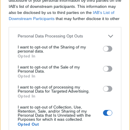
disclosure of your personal information by third parties on the
IAB’s list of downstream participants. This information may
also be disclosed by us to third parties on the
IAB’s List of
Downstream Participants
that may further disclose it to other
third parties.
Please note that this website/app uses one or more Google
Personal Data Processing Opt Outs
A Mathias Corvinus Collegium (MCC) Fiatal Tehetség
services and may gather and store information including but
Programjára (FIT) június 30-ig lehet jelentkezni Kárpát-
not limited to your visit or usage behaviour. You may click to
I want to opt-out of the Sharing of my
medence-szerte huszonhét helyszínen a most negyedikes
personal data.
grant or deny consent to Google and its third-party tags to
diákoknak - közölte a szervezet szerdán az MTI-vel.
Opted In
use your data for below specified purposes in below Google
consent section.
I want to opt-out of the Sale of my
Personal Data.
Hivatalosan is elindul idén a tudatos
Opted In
internethasználatra nevelő Digitális Tinik program
I want to opt-out of processing my
Personal Data for Targeted Advertising.
2024.01.08
Opted In
Országos hírek
I want to opt-out of Collection, Use,
Retention, Sale, and/or Sharing of my
Personal Data that Is Unrelated with the
Purposes for which it was collected.
Opted Out