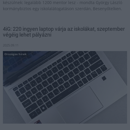
készülnek: legalább 1200 mentor lesz - mondta György László
kormánybiztos egy iskolalátogatáson szerdán, Besenyőtelken.
4iG: 220 ingyen laptop várja az iskolákat, szeptember
végéig lehet pályázni
2025.09.11
Országos hírek