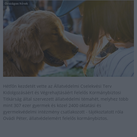
Országos hírek
Hétfőn kezdetét vette az Állatvédelmi Cselekvési Terv
Kidolgozásáért és Végrehajtásáért Felelős Kormánybiztosi
Titkárság által szervezett állatvédelmi témahét, melyhez több
mint 307 ezer gyermek és közel 2400 oktatási és
gyermekvédelmi intézmény csatlakozott - tájékoztatott róla
Ovádi Péter, állatvédelemért felelős kormánybiztos.