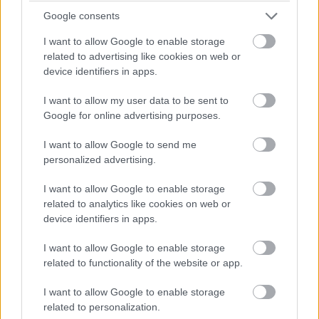
Google consents
I want to allow Google to enable storage
related to advertising like cookies on web or
device identifiers in apps.
I want to allow my user data to be sent to
Google for online advertising purposes.
A tavalyi kísérleti fázis után idén hivatalosan is elindítja tudatos
internet-használatra nevelő programját a Gazdasági
I want to allow Google to send me
Versenyhivatal (GVH); a Digitális Tinik programhoz bármely
personalized advertising.
iskola csatlakozhat - közölte a hivatal hétfőn az MTI-vel.
I want to allow Google to enable storage
related to analytics like cookies on web or
A következő napokban 140 ezer notebook kiosztása
device identifiers in apps.
kezdődik a 7. és 10. évfolyamon tanulóknak
I want to allow Google to enable storage
2023.11.10
related to functionality of the website or app.
Országos hírek
I want to allow Google to enable storage
related to personalization.