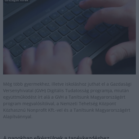
Még több gyermekhez, illetve iskoláshoz juthat el a Gazdasági
Versenyhivatal (GVH) Digitális Tudatosság programja, miután
együttműködést írt alá a GVH a Tanítsunk Magyarországért
program megvalósítóival, a Nemzeti Tehetség Központ
Közhasznú Nonprofit Kft.-vel és a Tanítsunk Magyarországért
Alapítvánnyal.
A napokban elkészülnek a tanévkezdéshez