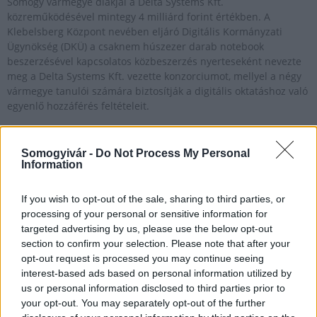
Somogy vármegye diákjai a Delta Systems Kft.
közreműködésével mintegy 4 milliárd forint értékben. A
Klebelsberg Központ nevében eljáró Digitális Kormányzati
Ügynökség (DKÜ) a csaknem húszezer darab notebook
beszerzésével kapcsolatos közbeszerzés nyerteseként nevezte
meg a Delta Systems Kft. vezette konzorciumot, mellyel a négy
vármegye tanulói számára biztosítják a digitális oktatáshoz való
egyenlő hozzáférés feltételeit.
Somogyivár -
Do Not Process My Personal
Kaposváron is elindult a jelentkezés az MCC Fiatal
Information
Tehetség Programjára
2024.04.18
If you wish to opt-out of the sale, sharing to third parties, or
processing of your personal or sensitive information for
Helyi hírek
targeted advertising by us, please use the below opt-out
section to confirm your selection. Please note that after your
opt-out request is processed you may continue seeing
interest-based ads based on personal information utilized by
us or personal information disclosed to third parties prior to
your opt-out. You may separately opt-out of the further