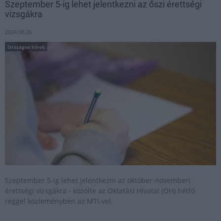
Szeptember 5-ig lehet jelentkezni az őszi érettségi
vizsgákra
2024.08.26
Országos hírek
Szeptember 5-ig lehet jelentkezni az október-novemberi
érettségi vizsgákra - közölte az Oktatási Hivatal (OH) hétfő
reggel közleményben az MTI-vel.