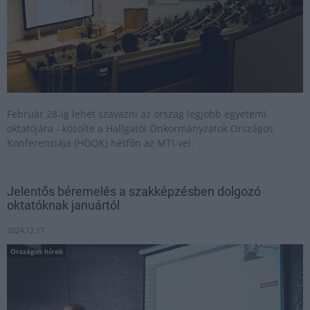
Február 28-ig lehet szavazni az ország legjobb egyetemi
oktatójára - közölte a Hallgatói Önkormányzatok Országos
Konferenciája (HÖOK) hétfőn az MTI-vel.
Jelentős béremelés a szakképzésben dolgozó
oktatóknak januártól
2024.12.17
Országos hírek