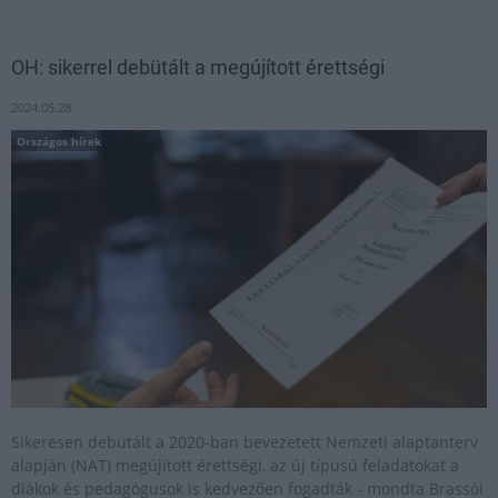
OH: sikerrel debütált a megújított érettségi
2024.05.28
Országos hírek
Sikeresen debütált a 2020-ban bevezetett Nemzeti alaptanterv
alapján (NAT) megújított érettségi, az új típusú feladatokat a
diákok és pedagógusok is kedvezően fogadták - mondta Brassói