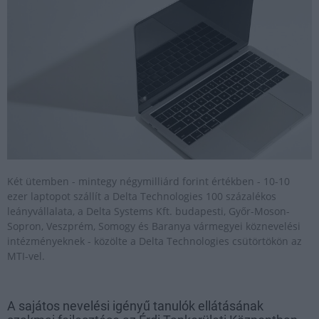
Két ütemben - mintegy négymilliárd forint értékben - 10-10
ezer laptopot szállít a Delta Technologies 100 százalékos
leányvállalata, a Delta Systems Kft. budapesti, Győr-Moson-
Sopron, Veszprém, Somogy és Baranya vármegyei köznevelési
intézményeknek - közölte a Delta Technologies csütörtökön az
MTI-vel.
A sajátos nevelési igényű tanulók ellátásának