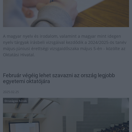
A magyar nyelv és irodalom, valamint a magyar mint idegen
nyelv tárgyak írásbeli vizsgáival kezdődik a 2024/2025-ös tanév
május-júniusi érettségi vizsgaidőszaka május 5-én - közölte az
Oktatási Hivatal.
Február végéig lehet szavazni az ország legjobb
egyetemi oktatójára
2025.02.25
Országos hírek