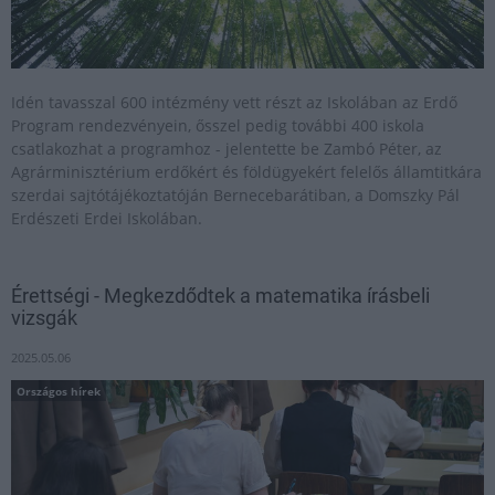
Idén tavasszal 600 intézmény vett részt az Iskolában az Erdő
Program rendezvényein, ősszel pedig további 400 iskola
csatlakozhat a programhoz - jelentette be Zambó Péter, az
Agrárminisztérium erdőkért és földügyekért felelős államtitkára
szerdai sajtótájékoztatóján Bernecebarátiban, a Domszky Pál
Erdészeti Erdei Iskolában.
Érettségi - Megkezdődtek a matematika írásbeli
vizsgák
2025.05.06
Országos hírek