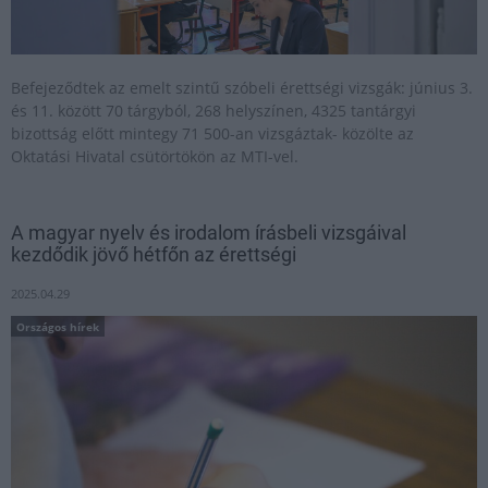
Befejeződtek az emelt szintű szóbeli érettségi vizsgák: június 3.
és 11. között 70 tárgyból, 268 helyszínen, 4325 tantárgyi
bizottság előtt mintegy 71 500-an vizsgáztak- közölte az
Oktatási Hivatal csütörtökön az MTI-vel.
A magyar nyelv és irodalom írásbeli vizsgáival
kezdődik jövő hétfőn az érettségi
2025.04.29
Országos hírek