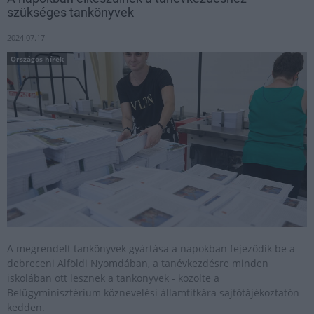
szükséges tankönyvek
2024.07.17
Országos hírek
A megrendelt tankönyvek gyártása a napokban fejeződik be a
debreceni Alföldi Nyomdában, a tanévkezdésre minden
iskolában ott lesznek a tankönyvek - közölte a
Belügyminisztérium köznevelési államtitkára sajtótájékoztatón
kedden.