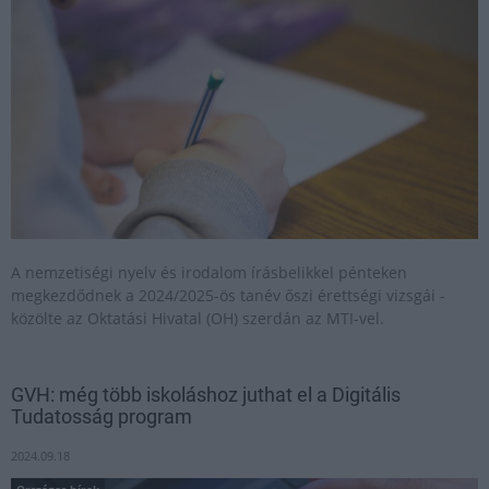
A nemzetiségi nyelv és irodalom írásbelikkel pénteken
megkezdődnek a 2024/2025-ös tanév őszi érettségi vizsgái -
közölte az Oktatási Hivatal (OH) szerdán az MTI-vel.
GVH: még több iskoláshoz juthat el a Digitális
Tudatosság program
2024.09.18
Országos hírek