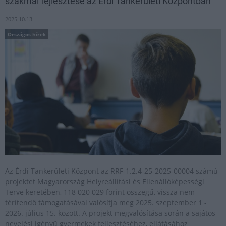
szakmai fejlesztése az Érdi Tankerületi Központban
2025.10.13
Országos hírek
Az Érdi Tankerületi Központ az RRF-1.2.4-25-2025-00004 számú
projektet Magyarország Helyreállítási és Ellenállóképességi
Terve keretében, 118 020 029 forint összegű, vissza nem
térítendő támogatásával valósítja meg 2025. szeptember 1 -
2026. július 15. között. A projekt megvalósítása során a sajátos
nevelési igényű gyermekek fejlesztéséhez, ellátásához