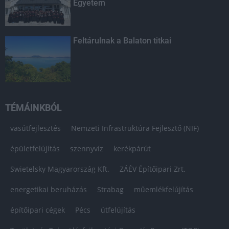
Egyetem
Feltárulnak a Balaton titkai
TÉMÁINKBÓL
vasútfejlesztés
Nemzeti Infrastruktúra Fejlesztő (NIF)
épületfelújítás
szennyvíz
kerékpárút
Swietelsky Magyarország Kft.
ZÁÉV Építőipari Zrt.
energetikai beruházás
Strabag
műemlékfelújítás
építőipari cégek
Pécs
útfelújítás