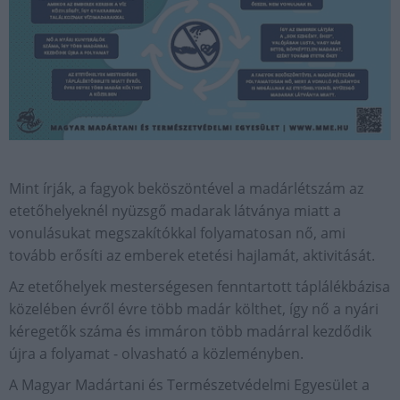
Mint írják, a fagyok beköszöntével a madárlétszám az
etetőhelyeknél nyüzsgő madarak látványa miatt a
vonulásukat megszakítókkal folyamatosan nő, ami
tovább erősíti az emberek etetési hajlamát, aktivitását.
Az etetőhelyek mesterségesen fenntartott táplálékbázisa
közelében évről évre több madár költhet, így nő a nyári
kéregetők száma és immáron több madárral kezdődik
újra a folyamat - olvasható a közleményben.
A Magyar Madártani és Természetvédelmi Egyesület a