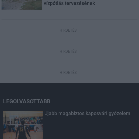
vízpótlás tervezésének
HIRDETÉS
HÍRDETÉS
HÍRDETÉS
LEGOLVASOTTABB
Újabb magabiztos kaposvári győzelem