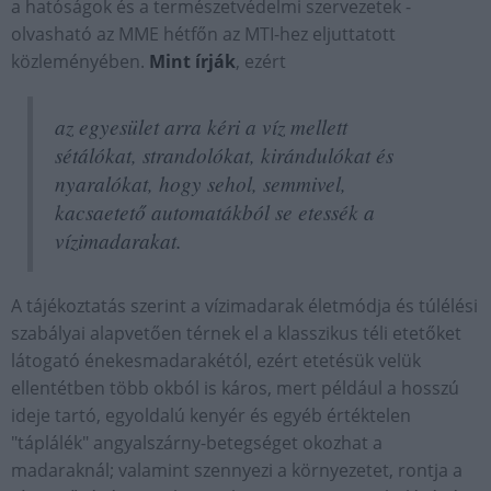
a hatóságok és a természetvédelmi szervezetek -
olvasható az MME hétfőn az MTI-hez eljuttatott
közleményében.
Mint írják
, ezért
az egyesület arra kéri a víz mellett
sétálókat, strandolókat, kirándulókat és
nyaralókat, hogy sehol, semmivel,
kacsaetető automatákból se etessék a
vízimadarakat.
A tájékoztatás szerint a vízimadarak életmódja és túlélési
szabályai alapvetően térnek el a klasszikus téli etetőket
látogató énekesmadarakétól, ezért etetésük velük
ellentétben több okból is káros, mert például a hosszú
ideje tartó, egyoldalú kenyér és egyéb értéktelen
"táplálék" angyalszárny-betegséget okozhat a
madaraknál; valamint szennyezi a környezetet, rontja a