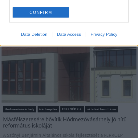
MAGYAR ÉPÍTŐK
CONFIRM
Mi épül?
Data Deletion
Data Access
Privacy Policy
Hódmezővásárhely
iskolaépítés
FERROÉP Zrt.
oktatási beruházás
Másfélszeresére bővítik Hódmezővásárhely jó hírű
református iskoláját
A Szőnyi Benjámin Általános Iskola fejlesztését a FERROÉP