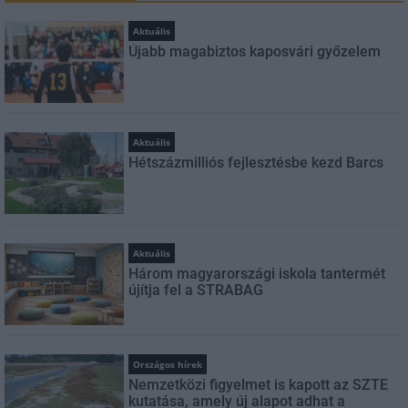
Aktuális
Újabb magabiztos kaposvári győzelem
Aktuális
Hétszázmilliós fejlesztésbe kezd Barcs
Aktuális
Három magyarországi iskola tantermét
újítja fel a STRABAG
Országos hírek
Nemzetközi figyelmet is kapott az SZTE
kutatása, amely új alapot adhat a