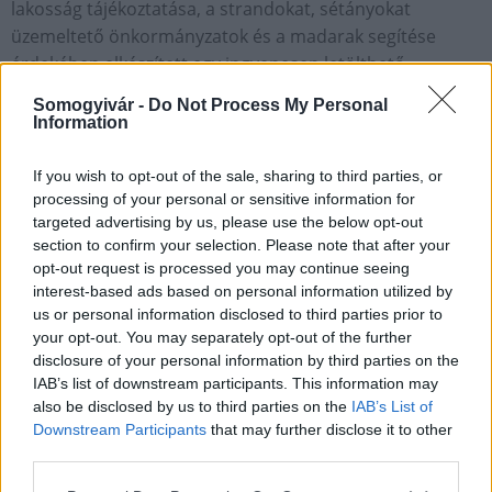
lakosság tájékoztatása, a strandokat, sétányokat
üzemeltető önkormányzatok és a madarak segítése
érdekében elkészített egy ingyenesen letölthető,
kinyomtatható és kihelyezhető plakátot is a vízimadarak
Somogyivár -
Do Not Process My Personal
etetéséről. A hirdetményt az érdeklődők
Information
a
www.mme.hu
weboldalon tekinthetik meg - áll az
egyesület hétfőn az MTI-hez elküldött összegzésében.
If you wish to opt-out of the sale, sharing to third parties, or
processing of your personal or sensitive information for
targeted advertising by us, please use the below opt-out
Országos hírek
Magyar Madártani és Természetvédelmi Egyesület
section to confirm your selection. Please note that after your
madarak
figyelemfelhívás
vizimadarak
opt-out request is processed you may continue seeing
interest-based ads based on personal information utilized by
us or personal information disclosed to third parties prior to
your opt-out. You may separately opt-out of the further
disclosure of your personal information by third parties on the
IAB’s list of downstream participants. This information may
also be disclosed by us to third parties on the
IAB’s List of
AJÁNLJUK MÉG
Downstream Participants
that may further disclose it to other
third parties.
Helyi hírek
Please note that this website/app uses one or more Google