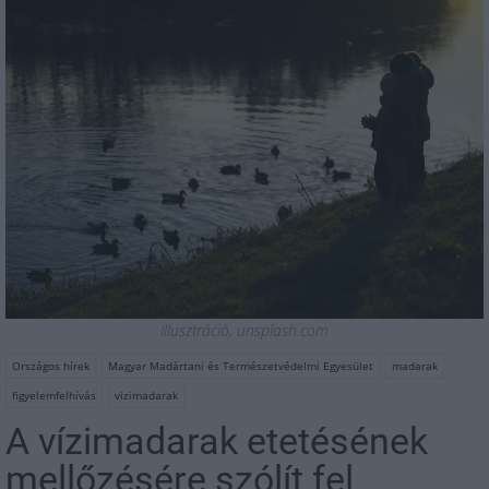
Illusztráció, unsplash.com
Országos hírek
Magyar Madártani és Természetvédelmi Egyesület
madarak
figyelemfelhívás
vizimadarak
A vízimadarak etetésének
mellőzésére szólít fel