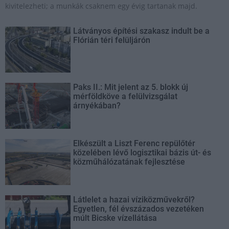
kivitelezheti; a munkák csaknem egy évig tartanak majd.
Látványos építési szakasz indult be a
Flórián téri felüljárón
Paks II.: Mit jelent az 5. blokk új
mérföldköve a felülvizsgálat
árnyékában?
Elkészült a Liszt Ferenc repülőtér
közelében lévő logisztikai bázis út- és
közműhálózatának fejlesztése
Látlelet a hazai víziközművekről?
Egyetlen, fél évszázados vezetéken
múlt Bicske vízellátása