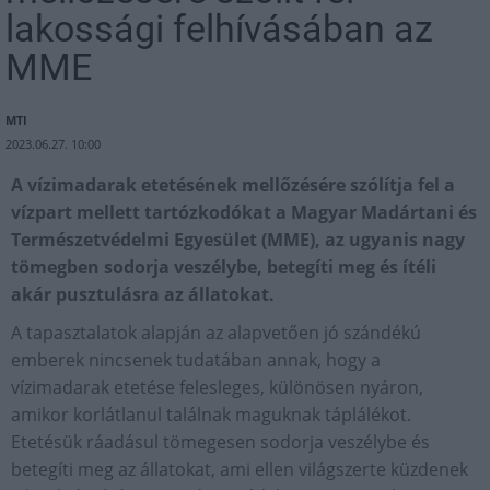
lakossági felhívásában az
MME
MTI
2023.06.27. 10:00
A vízimadarak etetésének mellőzésére szólítja fel a
vízpart mellett tartózkodókat a Magyar Madártani és
Természetvédelmi Egyesület (MME), az ugyanis nagy
tömegben sodorja veszélybe, betegíti meg és ítéli
akár pusztulásra az állatokat.
A tapasztalatok alapján az alapvetően jó szándékú
emberek nincsenek tudatában annak, hogy a
vízimadarak etetése felesleges, különösen nyáron,
amikor korlátlanul találnak maguknak táplálékot.
Etetésük ráadásul tömegesen sodorja veszélybe és
betegíti meg az állatokat, ami ellen világszerte küzdenek