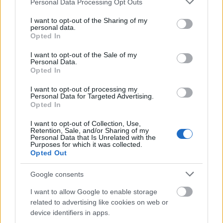
Personal Data Processing Opt Outs
services and may gather and store information including but
not limited to your visit or usage behaviour. You may click to
I want to opt-out of the Sharing of my
personal data.
grant or deny consent to Google and its third-party tags to
Opted In
use your data for below specified purposes in below Google
consent section.
I want to opt-out of the Sale of my
Personal Data.
Opted In
Amire többmillióan vártunk: szombattól másodfokúra
csökken a riasztás
I want to opt-out of processing my
Personal Data for Targeted Advertising.
Opted In
I want to opt-out of Collection, Use,
Retention, Sale, and/or Sharing of my
Personal Data that Is Unrelated with the
Aktuális
Purposes for which it was collected.
Opted Out
Google consents
I want to allow Google to enable storage
related to advertising like cookies on web or
device identifiers in apps.