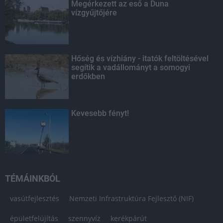
Megérkezett az eső a Duna
vízgyűjtőjére
Hőség és vízhiány - itatók feltöltésével
segítik a vadállományt a somogyi
erdőkben
Kevesebb fényt!
TÉMÁINKBÓL
vasútfejlesztés
Nemzeti Infrastruktúra Fejlesztő (NIF)
épületfelújítás
szennyvíz
kerékpárút