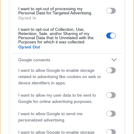
Belváros-Lipótváros
I want to opt-out of processing my
játszótér
Personal Data for Targeted Advertising.
Város-Teampannon Kereskedelmi és Szolgáltató Kft.
parkfelújítás
Opted In
Újragondolják Lipótváros rejtett, zöld parkját
I want to opt-out of Collection, Use,
Retention, Sale, and/or Sharing of my
Indulhat a Honvéd tér megújításának tervezése, ahol a
Personal Data that Is Unrelated with the
klímatudatos gondolkodás és a helyi identitás erősítése kerül a
Purposes for which it was collected.
Opted Out
középpontba.
Google consents
Történelmi táj, amelynek minden köve
mesél – megújul a tatai Angolkert
I want to allow Google to enable storage
related to advertising like cookies on web or
device identifiers in apps.
M1 bővítés: már zajlik a teljesen új
I want to allow my user data to be sent to
Bicske Kelet csomópont építése
Google for online advertising purposes.
I want to allow Google to send me
personalized advertising.
Új gyalogosátkelők és jelzőlámpás
I want to allow Google to enable storage
csomópont épül Angyalföldön