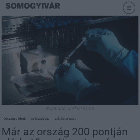
Illusztráció, unslpash.com
Országos hírek
egészségügy
szűrővizsgálat
Már az ország 200 pontján