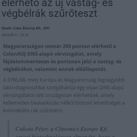
elérhető az új vastag- és
végbélrák szűrőteszt
Kiadó: Cube-Élmény Kft., MTI
2024.09.11. 10:16
Magyarországon immár 200 ponton elérhető a
ColonAiQ DNS-alapú vérvizsgálat, amely
fájdalommentesen és pontosan jelzi a vastag- és
végbélrákot, valamint annak előállapotát.
A SYNLAB, mely Európa és Magyarország legnagyobb
labordiagnosztikai szolgáltatója egy olyan DNS-alapú
vérvizsgálatot tett országosan elérhetővé, amely
kellemetlen beavatkozás nélkül biztosít lehetőséget a
kolorektális rák szűrésére.
Csikota Péter, a Clinomics Europe Kft.
orvosi biotechnológusa elmondta, hogy a