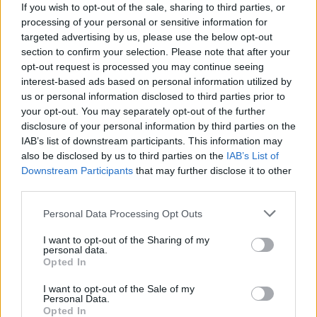
csökken a riasztás
If you wish to opt-out of the sale, sharing to third parties, or
processing of your personal or sensitive information for
targeted advertising by us, please use the below opt-out
section to confirm your selection. Please note that after your
opt-out request is processed you may continue seeing
interest-based ads based on personal information utilized by
us or personal information disclosed to third parties prior to
your opt-out. You may separately opt-out of the further
MAGYAR ÉPÍTŐK
disclosure of your personal information by third parties on the
IAB’s list of downstream participants. This information may
Mi épül?
also be disclosed by us to third parties on the
IAB’s List of
Downstream Participants
that may further disclose it to other
third parties.
Please note that this website/app uses one or more Google
Personal Data Processing Opt Outs
services and may gather and store information including but
not limited to your visit or usage behaviour. You may click to
I want to opt-out of the Sharing of my
personal data.
grant or deny consent to Google and its third-party tags to
Opted In
use your data for below specified purposes in below Google
consent section.
I want to opt-out of the Sale of my
Personal Data.
Opted In