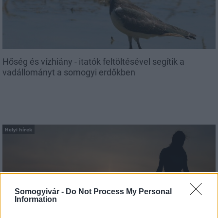
Hőség és vízhiány - itatók feltöltésével segítik a
vadállományt a somogyi erdőkben
Helyi hírek
Somogyivár -
Do Not Process My Personal
Information
Amire többmillióan vártunk: szombattól másodfokúra