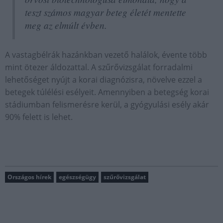
teszt számos magyar beteg életét mentette
meg az elmúlt évben.
A vastagbélrák hazánkban vezető halálok, évente több
mint ötezer áldozattal. A szűrővizsgálat forradalmi
lehetőséget nyújt a korai diagnózisra, növelve ezzel a
betegek túlélési esélyeit. Amennyiben a betegség korai
stádiumban felismerésre kerül, a gyógyulási esély akár
90% felett is lehet.
Országos hírek
egészségügy
szűrővizsgálat