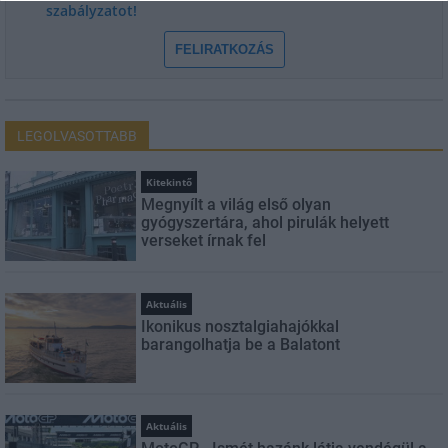
szabályzatot!
FELIRATKOZÁS
LEGOLVASOTTABB
Kitekintő
Megnyílt a világ első olyan
gyógyszertára, ahol pirulák helyett
verseket írnak fel
Aktuális
Ikonikus nosztalgiahajókkal
barangolhatja be a Balatont
Aktuális