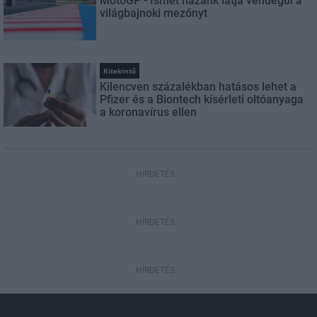
MotoGP - Ismét hazánk látja vendégül a
világbajnoki mezőnyt
Kitekintő
Kilencven százalékban hatásos lehet a
Pfizer és a Biontech kísérleti oltóanyaga
a koronavírus ellen
HIRDETÉS
HÍRDETÉS
HÍRDETÉS