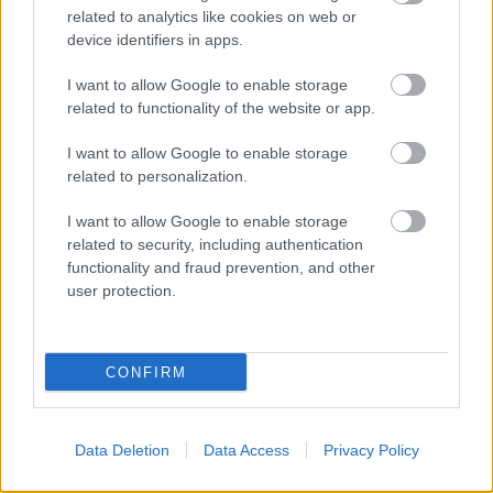
related to analytics like cookies on web or
device identifiers in apps.
I want to allow Google to enable storage
Másfélszeresére bővítik
related to functionality of the website or app.
Hódmezővásárhely jó hírű református
iskoláját
I want to allow Google to enable storage
related to personalization.
I want to allow Google to enable storage
related to security, including authentication
functionality and fraud prevention, and other
HÍRLEVÉL
user protection.
Név
CONFIRM
E-mail cím
Data Deletion
Data Access
Privacy Policy
Feliratkozom a hírlevélre és elfogadom az
adatvédelmi