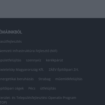
ÉMÁINKBÓL
vasútfejlesztés
Nemzeti Infrastruktúra Fejlesztő (NIF)
épületfelújítás
szennyvíz
kerékpárút
Swietelsky Magyarország Kft.
ZÁÉV Építőipari Zrt.
energetikai beruházás
Strabag
műemlékfelújítás
építőipari cégek
Pécs
útfelújítás
Terület- és Településfejlesztési Operatív Program
(TOP)