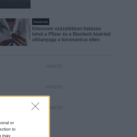
Kitekintő
Kilencven százalékban hatásos
lehet a Pfizer és a Biontech kísérleti
oltóanyaga a koronavírus ellen
HIRDETÉS
HÍRDETÉS
HÍRDETÉS
sonal or
ection to
ou may