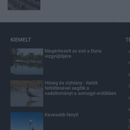
KIEMELT
T
Megérkezett az eső a Duna
vízgyűjtőjére
Hőség és vízhiány - itatók
feltöltésével segítik a
vadállományt a somogyi erdőkben
Kevesebb fényt!