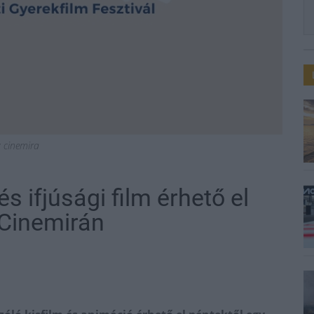
: cinemira
s ifjúsági film érhető el
 Cinemirán