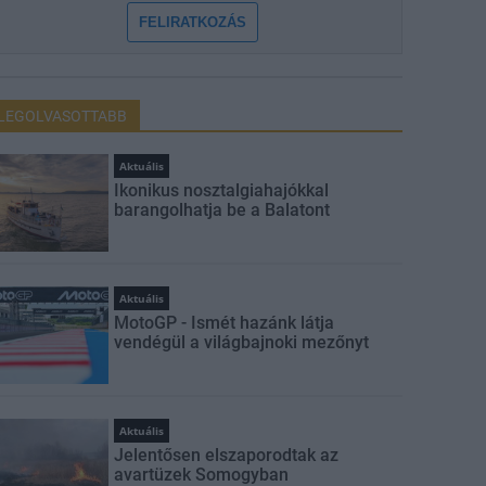
FELIRATKOZÁS
LEGOLVASOTTABB
Aktuális
Ikonikus nosztalgiahajókkal
barangolhatja be a Balatont
Aktuális
MotoGP - Ismét hazánk látja
vendégül a világbajnoki mezőnyt
Aktuális
Jelentősen elszaporodtak az
avartüzek Somogyban