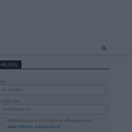
HÍRLEVÉL
Név
E-mail cím
Feliratkozom a hírlevélre és elfogadom az
adatvédelmi szabályzatot!