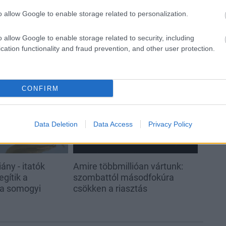
o allow Google to enable storage related to personalization.
o allow Google to enable storage related to security, including
cation functionality and fraud prevention, and other user protection.
Helyi hírek
CONFIRM
Data Deletion
Data Access
Privacy Policy
ány - itatók
Amire többmillióan vártunk:
egítik a
szombattól másodfokúra
 a somogyi
csökken a riasztás