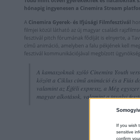
Több mint ötven gyerekeknek és fiataloknak sz
hónapig ingyenesen a Cinemira Stream platf
A
Cinemira Gyerek- és Ifjúsági Filmfesztivál
hon
filmjei közül látható az új magyar családi rajzfil
fesztivál pitch fórumának fődíját is elnyerte, a Ta
című animáció, amelyben a falu pékjének kell megbi
fesztivál kommunikációjával megbízott ügynöksé
A kamaszoknak szóló Cinemira Youth verse
között a Ciklus című animáció és a Fiús do
valamint az Éjféli expressz, a Még egyszer 
magyar alkotások, valamint a tavalyi fesz
Somogyiv
If you wish 
sensitive in
confirm you