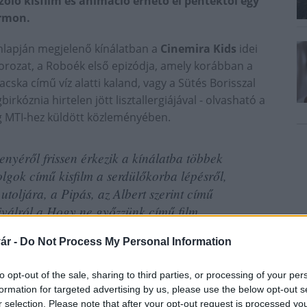
óló kisfilm és animáció érhető el péntektől egy
ormon.
lapján megjelenő kínálatban a
Cinemira Kids
idei
msorozat, a Roboék első epizódja, amely korábban a
vacska című víz alatti kaland, vagy a Sütés Borisszal
rkóznia hirtelen jött lisztallergiájával - olvasható a
g MTI-hez küldött közleményében.
nyéről frissen érkezik a kínálatba többek
lgok című kisfilm a serdülőkorba lépésről,
utoljára, a Pipás, az Albert szerint című
tiválról a Hogy ne győzzünk című film.
ár -
Do Not Process My Personal Information
to opt-out of the sale, sharing to third parties, or processing of your per
formation for targeted advertising by us, please use the below opt-out s
r selection. Please note that after your opt-out request is processed y