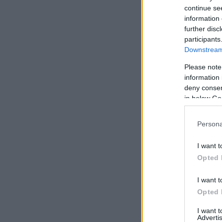
continue se
information 
further disc
participants
Downstream 
Please note
information 
deny consent
in below Go
Persona
I want t
Opted 
I want t
Opted 
I want 
Advertis