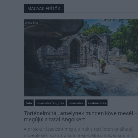
MAGYAR ÉPÍTŐK
Aktuális
Tata
műemlékfelújítás
műemlék
restaurálás
Történelmi táj, amelynek minden köve mesél –
megújul a tatai Angolkert
A projekt részeként megújulnak a területen található
műemlékek, köztük a különleges Műromok, valamint a