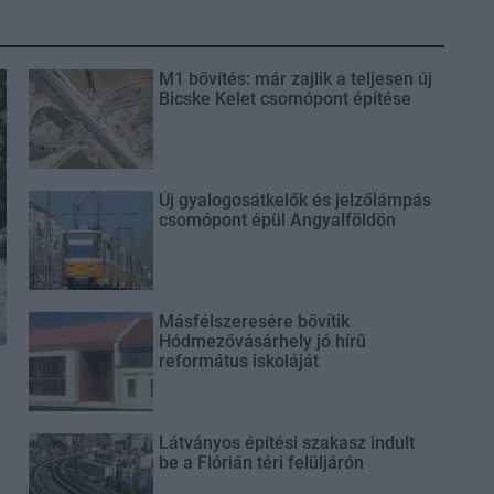
M1 bővítés: már zajlik a teljesen új
Bicske Kelet csomópont építése
Új gyalogosátkelők és jelzőlámpás
csomópont épül Angyalföldön
Másfélszeresére bővítik
Hódmezővásárhely jó hírű
református iskoláját
Látványos építési szakasz indult
be a Flórián téri felüljárón