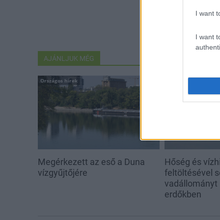
I want t
I want t
authenti
AJÁNLJUK MÉG
Országos hírek
Aktuális
Megérkezett az eső a Duna
Hőség és vízhi
vízgyűjtőjére
feltöltésével s
vadállományt
erdőkben