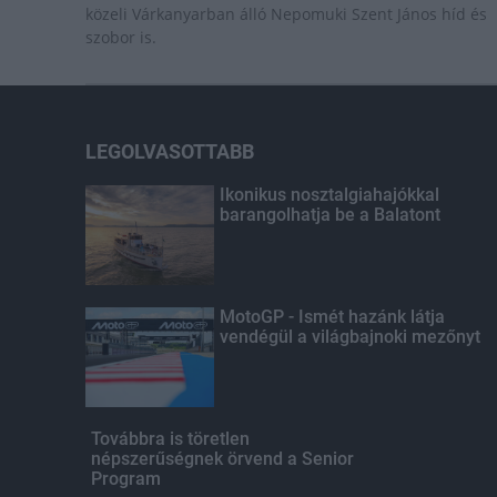
közeli Várkanyarban álló Nepomuki Szent János híd és
szobor is.
LEGOLVASOTTABB
Ikonikus nosztalgiahajókkal
barangolhatja be a Balatont
MotoGP - Ismét hazánk látja
vendégül a világbajnoki mezőnyt
Továbbra is töretlen
népszerűségnek örvend a Senior
Program