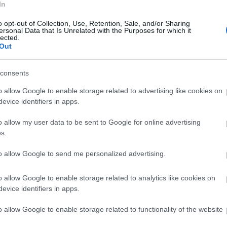
In
o opt-out of Collection, Use, Retention, Sale, and/or Sharing
ersonal Data that Is Unrelated with the Purposes for which it
lected.
Out
consents
o allow Google to enable storage related to advertising like cookies on
evice identifiers in apps.
o allow my user data to be sent to Google for online advertising
s.
ok és gimnazisták által készített diákfilmeknek is,
to allow Google to send me personalized advertising.
deóverseny győztes filmjeivel együtt.
 alapján is böngészhető a
cinemira.hu
oldalon január
o allow Google to enable storage related to analytics like cookies on
evice identifiers in apps.
o allow Google to enable storage related to functionality of the website