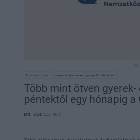
Kép
Országos hírek
Cinemira Gyerek- és Ifjúsági Filmfesztivál
Több mint ötven gyerek- é
péntektől egy hónapig a
MTI
2024.12.06. 16:13