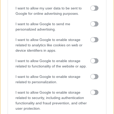
műemlékek, köztük a különleges Műromok, valamint a közeli
I want to allow my user data to be sent to
Várkanyarban álló Nepomuki Szent János híd és szobor is.
Google for online advertising purposes.
M1 bővítés: már zajlik a teljesen új
I want to allow Google to send me
Bicske Kelet csomópont építése
personalized advertising.
I want to allow Google to enable storage
related to analytics like cookies on web or
Új gyalogosátkelők és jelzőlámpás
device identifiers in apps.
csomópont épül Angyalföldön
I want to allow Google to enable storage
related to functionality of the website or app.
I want to allow Google to enable storage
Másfélszeresére bővítik
Hódmezővásárhely jó hírű református
related to personalization.
iskoláját
I want to allow Google to enable storage
related to security, including authentication
functionality and fraud prevention, and other
Látványos építési szakasz indult be a
user protection.
Flórián téri felüljárón