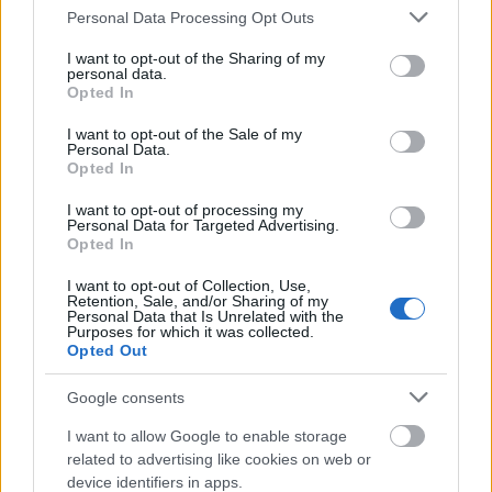
Please note that this website/app uses one or more Google
Personal Data Processing Opt Outs
services and may gather and store information including but
MAGYAR ÉPÍTŐK
not limited to your visit or usage behaviour. You may click to
I want to opt-out of the Sharing of my
personal data.
grant or deny consent to Google and its third-party tags to
Opted In
use your data for below specified purposes in below Google
Aktuális
consent section.
I want to opt-out of the Sale of my
Personal Data.
Opted In
I want to opt-out of processing my
Personal Data for Targeted Advertising.
Opted In
I want to opt-out of Collection, Use,
Retention, Sale, and/or Sharing of my
Personal Data that Is Unrelated with the
Purposes for which it was collected.
Opted Out
Tata
műemlékfelújítás
műemlék
restaurálás
Google consents
Történelmi táj, amelynek minden köve mesél –
I want to allow Google to enable storage
megújul a tatai Angolkert
related to advertising like cookies on web or
device identifiers in apps.
A projekt részeként megújulnak a területen található