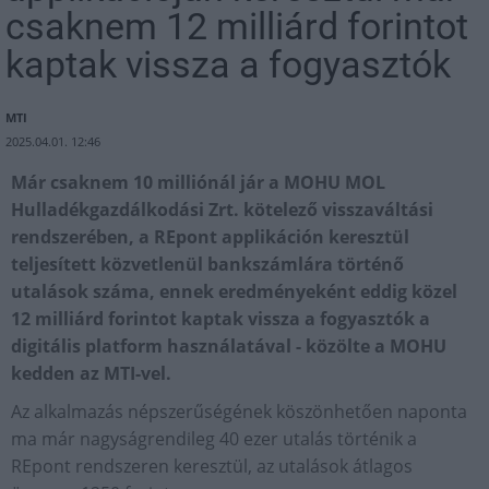
csaknem 12 milliárd forintot
kaptak vissza a fogyasztók
MTI
2025.04.01. 12:46
Már csaknem 10 milliónál jár a MOHU MOL
Hulladékgazdálkodási Zrt. kötelező visszaváltási
rendszerében, a REpont applikáción keresztül
teljesített közvetlenül bankszámlára történő
utalások száma, ennek eredményeként eddig közel
12 milliárd forintot kaptak vissza a fogyasztók a
digitális platform használatával - közölte a MOHU
kedden az MTI-vel.
Az alkalmazás népszerűségének köszönhetően naponta
ma már nagyságrendileg 40 ezer utalás történik a
REpont rendszeren keresztül, az utalások átlagos