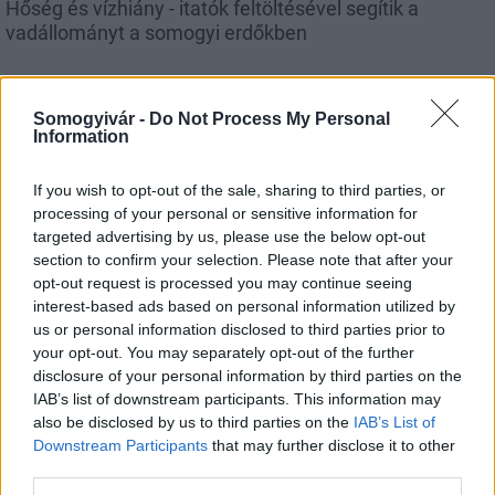
Hőség és vízhiány - itatók feltöltésével segítik a
vadállományt a somogyi erdőkben
Somogyivár -
Do Not Process My Personal
Information
Helyi hírek
If you wish to opt-out of the sale, sharing to third parties, or
processing of your personal or sensitive information for
targeted advertising by us, please use the below opt-out
section to confirm your selection. Please note that after your
opt-out request is processed you may continue seeing
interest-based ads based on personal information utilized by
us or personal information disclosed to third parties prior to
Amire többmillióan vártunk: szombattól másodfokúra
your opt-out. You may separately opt-out of the further
csökken a riasztás
disclosure of your personal information by third parties on the
IAB’s list of downstream participants. This information may
also be disclosed by us to third parties on the
IAB’s List of
Downstream Participants
that may further disclose it to other
third parties.