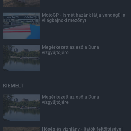
MotoGP - Ismét hazánk látja vendégül a
világbajnoki mezőnyt
Megérkezett az eső a Duna
vízgyűjtőjére
KIEMELT
Megérkezett az eső a Duna
vízgyűjtőjére
Hőség és vízhiány - itatók feltöltésével