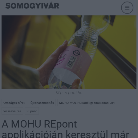
Kép: repont.hu
Országos hírek
újrahasznosítás
MOHU MOL Hulladékgazdálkodási Zrt.
visszaváltás
REpont
A MOHU REpont
applikációján keresztül már