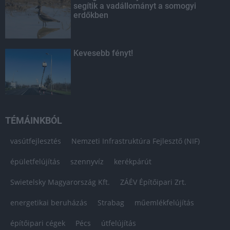
segítik a vadállományt a somogyi
erdőkben
Kevesebb fényt!
TÉMÁINKBÓL
vasútfejlesztés
Nemzeti Infrastruktúra Fejlesztő (NIF)
épületfelújítás
szennyvíz
kerékpárút
Swietelsky Magyarország Kft.
ZÁÉV Építőipari Zrt.
energetikai beruházás
Strabag
műemlékfelújítás
építőipari cégek
Pécs
útfelújítás