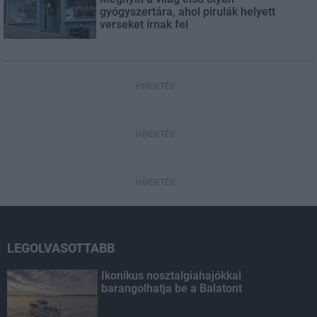
gyógyszertára, ahol pirulák helyett
verseket írnak fel
HIRDETÉS
HÍRDETÉS
HÍRDETÉS
LEGOLVASOTTABB
Ikonikus nosztalgiahajókkal
barangolhatja be a Balatont