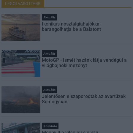
LEGOLVASOTTABB
Aktuális
Ikonikus nosztalgiahajókkal
barangolhatja be a Balatont
Aktuális
MotoGP - Ismét hazánk látja vendégül a
világbajnoki mezőnyt
Aktuális
Jelentősen elszaporodtak az avartüzek
Somogyban
Kitekintő
Megnyílt a világ első olyan