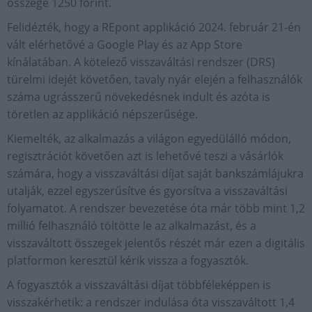
összege 1250 forint.
Felidézték, hogy a REpont applikáció 2024. február 21-én
vált elérhetővé a Google Play és az App Store
kínálatában. A kötelező visszaváltási rendszer (DRS)
türelmi idejét követően, tavaly nyár elején a felhasználók
száma ugrásszerű növekedésnek indult és azóta is
töretlen az applikáció népszerűsége.
Kiemelték, az alkalmazás a világon egyedülálló módon,
regisztrációt követően azt is lehetővé teszi a vásárlók
számára, hogy a visszaváltási díjat saját bankszámlájukra
utalják, ezzel egyszerűsítve és gyorsítva a visszaváltási
folyamatot. A rendszer bevezetése óta már több mint 1,2
millió felhasználó töltötte le az alkalmazást, és a
visszaváltott összegek jelentős részét már ezen a digitális
platformon keresztül kérik vissza a fogyasztók.
A fogyasztók a visszaváltási díjat többféleképpen is
visszakérhetik: a rendszer indulása óta visszaváltott 1,4