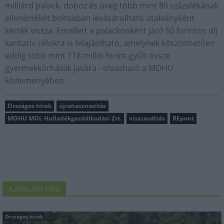
milliárd palack, doboz és üveg több mint 80 százalékának
ellenértékét boltokban levásárolható utalványként
kérték vissza. Emellett a palackonként járó 50 forintos díj
karitatív célokra is felajánlható, amelynek köszönhetően
eddig több mint 118 millió forint gyűlt össze
gyermekkórházak javára - olvasható a MOHU
közleményében.
Országos hírek
újrahasznosítás
MOHU MOL Hulladékgazdálkodási Zrt.
visszaváltás
REpont
AJÁNLJUK MÉG
Országos hírek