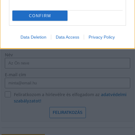
CONFIRM
Data Deletion
Data Access
Privacy Policy
HÍRLEVÉL
Név
E-mail cím
Feliratkozom a hírlevélre és elfogadom az
adatvédelmi
szabályzatot!
FELIRATKOZÁS