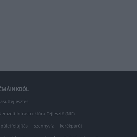
ÉMÁINKBÓL
vasútfejlesztés
Nemzeti Infrastruktúra Fejlesztő (NIF)
épületfelújítás
szennyvíz
kerékpárút