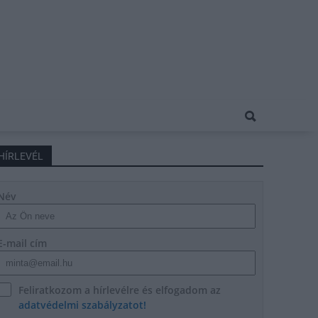
HÍRLEVÉL
Név
E-mail cím
Feliratkozom a hírlevélre és elfogadom az
adatvédelmi szabályzatot!