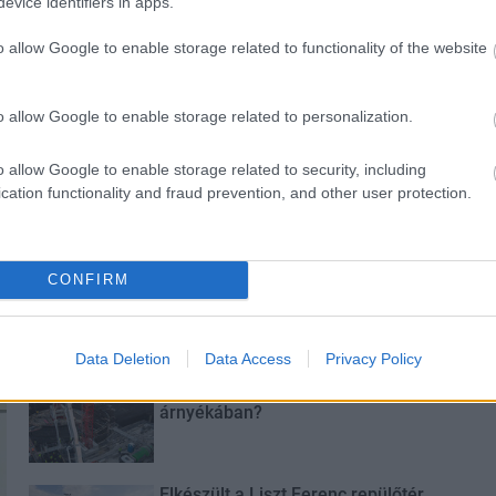
evice identifiers in apps.
t!
Kecskeméten is szakirányú
o allow Google to enable storage related to functionality of the website
továbbképzésekkel erősít a Gál
Ferenc Egyetem
o allow Google to enable storage related to personalization.
o allow Google to enable storage related to security, including
cation functionality and fraud prevention, and other user protection.
Látványos építési szakasz indult
be a Flórián téri felüljárón
CONFIRM
Data Deletion
Data Access
Privacy Policy
Paks II.: Mit jelent az 5. blokk új
mérföldköve a felülvizsgálat
árnyékában?
Elkészült a Liszt Ferenc repülőtér