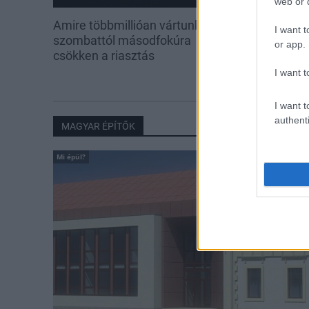
web or d
Amire többmillióan vártunk:
Kevesebb fény
I want t
szombattól másodfokúra
or app.
csökken a riasztás
I want t
I want t
authenti
MAGYAR ÉPÍTŐK
Mi épül?