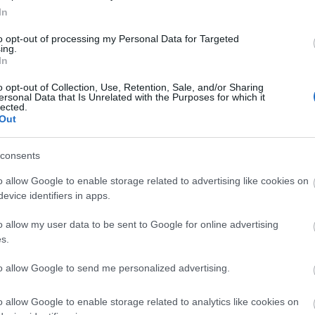
In
 résztvevő intézményben érvényes. Aki a Múzeumok
n, webshopján keresztül vásárol, úgy ebben az
to opt-out of processing my Personal Data for Targeted
ing.
In
o opt-out of Collection, Use, Retention, Sale, and/or Sharing
ersonal Data that Is Unrelated with the Purposes for which it
lected.
Out
consents
o allow Google to enable storage related to advertising like cookies on
evice identifiers in apps.
o allow my user data to be sent to Google for online advertising
Országos hírek
s.
to allow Google to send me personalized advertising.
o allow Google to enable storage related to analytics like cookies on