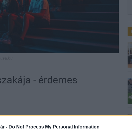
uzej.hu
zakája - érdemes
ár -
Do Not Process My Personal Information
épést regisztráltak az eseménysorozathoz