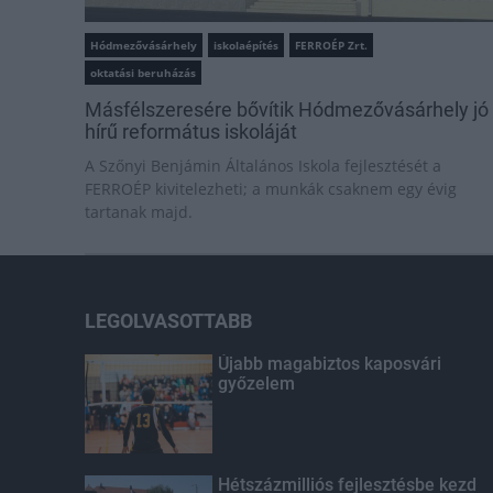
Hódmezővásárhely
iskolaépítés
FERROÉP Zrt.
oktatási beruházás
Másfélszeresére bővítik Hódmezővásárhely jó
hírű református iskoláját
A Szőnyi Benjámin Általános Iskola fejlesztését a
FERROÉP kivitelezheti; a munkák csaknem egy évig
tartanak majd.
LEGOLVASOTTABB
Újabb magabiztos kaposvári
győzelem
Hétszázmilliós fejlesztésbe kezd