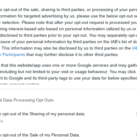
éjszaka alatt.
to opt-out of the sale, sharing to third parties, or processing of your per
formation for targeted advertising by us, please use the below opt-out s
rendezvénysorozatán országszerte több mint 400
r selection. Please note that after your opt-out request is processed y
szerelmeseit - írja
a Múzeumok Éjszakája
eing interest-based ads based on personal information utilized by us or
k, filmvetítések, interaktív események, workshopok,
disclosed to third parties prior to your opt-out. You may separately opt-
tések is várnak mindenkit.
losure of your personal information by third parties on the IAB’s list of
. This information may also be disclosed by us to third parties on the
IA
, hiszen sok helyen gyorsan betelnek a szabad helyek.
Participants
that may further disclose it to other third parties.
 that this website/app uses one or more Google services and may gath
elépést regisztráltak az eseménysorozathoz
including but not limited to your visit or usage behaviour. You may click 
en éjszaka alatt.
 to Google and its third-party tags to use your data for below specifi
ogle consent section.
l Data Processing Opt Outs
 válthatók meg. A fővárosban ugyanakkor egységes
o opt-out of the Sharing of my personal data.
dezvényei és kiállításai. A felnőtt karszalag 3000 Ft,
In
 karszalagok megvásárolhatók előzetesen online
o opt-out of the Sale of my Personal Data.
rogramban résztvevő budapesti múzeumokban.