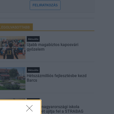
FELIRATKOZÁS
LEGOLVASOTTABB
Aktuális
Újabb magabiztos kaposvári
győzelem
Aktuális
Hétszázmilliós fejlesztésbe kezd
Barcs
Aktuális
Három magyarországi iskola
tantermét újítja fel a STRABAG