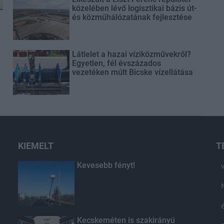
közelében lévő logisztikai bázis út-
és közműhálózatának fejlesztése
Látlelet a hazai víziközművekről?
Egyetlen, fél évszázados
vezetéken múlt Bicske vízellátása
KIEMELT
T
Kevesebb fényt!
Kecskeméten is szakirányú