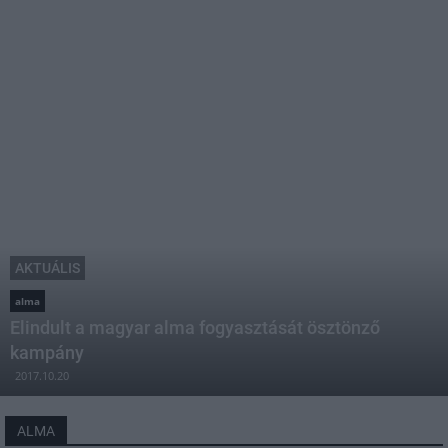
AKTUÁLIS
alma
Elindult a magyar alma fogyasztását ösztönző
kampány
2017.10.20
ALMA