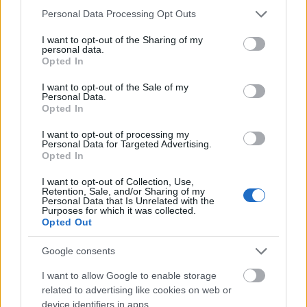
Please note that this website/app uses one or more Google
Országos hírek
hőség
Duna
Personal Data Processing Opt Outs
services and may gather and store information including but
Megérkezett az eső a Duna
vízgyűjtőjére
not limited to your visit or usage behaviour. You may click to
I want to opt-out of the Sharing of my
personal data.
grant or deny consent to Google and its third-party tags to
Opted In
use your data for below specified purposes in below Google
consent section.
I want to opt-out of the Sale of my
Personal Data.
Opted In
Aktuális
Sefag Zrt.
vízellátás
Hőség és vízhiány - itatók feltöltésével
I want to opt-out of processing my
segítik a vadállományt a somogyi
Personal Data for Targeted Advertising.
erdőkben
Opted In
I want to opt-out of Collection, Use,
Retention, Sale, and/or Sharing of my
Personal Data that Is Unrelated with the
Aktuális
Purposes for which it was collected.
Kevesebb fényt!
Opted Out
Google consents
I want to allow Google to enable storage
Országos hírek
related to advertising like cookies on web or
Kecskeméten is szakirányú továbbképzésekkel erősít a Gál
device identifiers in apps.