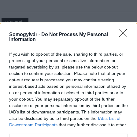
HÍRLEVÉL
Somogyivár -
Do Not Process My Personal
Information
Név
If you wish to opt-out of the sale, sharing to third parties, or
E-mail cím
processing of your personal or sensitive information for
targeted advertising by us, please use the below opt-out
section to confirm your selection. Please note that after your
opt-out request is processed you may continue seeing
Feliratkozom a hírlevélre és elfogadom az
adatvédelmi
interest-based ads based on personal information utilized by
szabályzatot!
us or personal information disclosed to third parties prior to
your opt-out. You may separately opt-out of the further
FELIRATKOZÁS
disclosure of your personal information by third parties on the
IAB’s list of downstream participants. This information may
also be disclosed by us to third parties on the
IAB’s List of
Downstream Participants
that may further disclose it to other
LEGFRISSEBB
third parties.