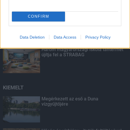
CONFIRM
Hőség és vízhiány - itatók feltöltésével
segítik a vadállományt a somogyi
erdőkben
Data Deletion
Data Access
Privacy Policy
Három magyarországi iskola tantermét
újítja fel a STRABAG
KIEMELT
Megérkezett az eső a Duna
vízgyűjtőjére