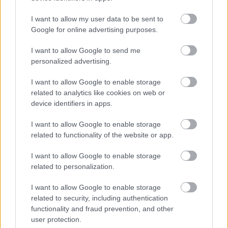
Ferenc Egyetem
Kiemelt fontosságú a Gál Ferenc Egyetem számára a jövőbe
I want to allow my user data to be sent to
mutató szakmai felkészültség átadása, a folyamatos szakmai
Google for online advertising purposes.
fejlődés támogatása.
I want to allow Google to send me
personalized advertising.
HÍRDETÉS
I want to allow Google to enable storage
related to analytics like cookies on web or
HÍRDETÉS
device identifiers in apps.
I want to allow Google to enable storage
related to functionality of the website or app.
HÍRDETÉS
I want to allow Google to enable storage
related to personalization.
LEGOLVASOTTABB
I want to allow Google to enable storage
related to security, including authentication
Megérkezett az eső a Duna
functionality and fraud prevention, and other
vízgyűjtőjére
user protection.