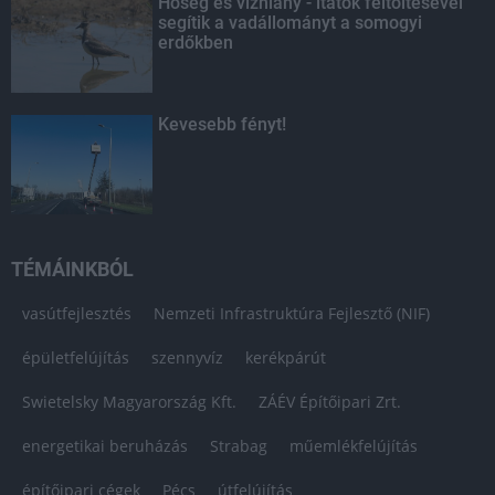
Hőség és vízhiány - itatók feltöltésével
segítik a vadállományt a somogyi
erdőkben
Kevesebb fényt!
TÉMÁINKBÓL
vasútfejlesztés
Nemzeti Infrastruktúra Fejlesztő (NIF)
épületfelújítás
szennyvíz
kerékpárút
Swietelsky Magyarország Kft.
ZÁÉV Építőipari Zrt.
energetikai beruházás
Strabag
műemlékfelújítás
építőipari cégek
Pécs
útfelújítás