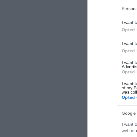
Persona
I want t
Opted 
I want t
Opted 
I want 
Advertis
Opted 
I want t
of my P
was col
Opted 
Google 
I want t
web or d