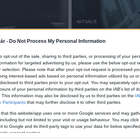
AKTUÁLIS
FBAMSZ
 a héten
Márciusig kaptak haladéko
ár -
Do Not Process My Personal Information
2018.02.25
to opt-out of the sale, sharing to third parties, or processing of your per
formation for targeted advertising by us, please use the below opt-out s
r selection. Please note that after your opt-out request is processed y
eing interest-based ads based on personal information utilized by us or
disclosed to third parties prior to your opt-out. You may separately opt-
losure of your personal information by third parties on the IAB’s list of
. This information may also be disclosed by us to third parties on the
IA
Participants
that may further disclose it to other third parties.
 that this website/app uses one or more Google services and may gath
including but not limited to your visit or usage behaviour. You may click 
 to Google and its third-party tags to use your data for below specifi
ogle consent section.