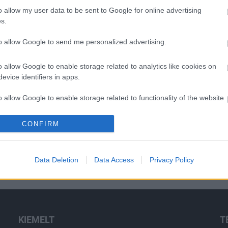
o allow my user data to be sent to Google for online advertising
O
s.
K
to allow Google to send me personalized advertising.
e
K
j
o allow Google to enable storage related to analytics like cookies on
f
evice identifiers in apps.
o allow Google to enable storage related to functionality of the website
CONFIRM
o allow Google to enable storage related to personalization.
o allow Google to enable storage related to security, including
Data Deletion
Data Access
Privacy Policy
cation functionality and fraud prevention, and other user protection.
KIEMELT
T