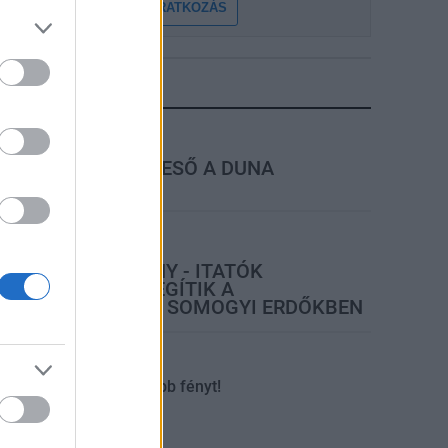
FELIRATKOZÁS
LEGFRISSEBB
rszágos hírek
MEGÉRKEZETT AZ ESŐ A DUNA
VÍZGYŰJTŐJÉRE
ktuális
ŐSÉG ÉS VÍZHIÁNY - ITATÓK
FELTÖLTÉSÉVEL SEGÍTIK A
VADÁLLOMÁNYT A SOMOGYI ERDŐKBEN
tuális
Kaposvár
Kevesebb fényt!