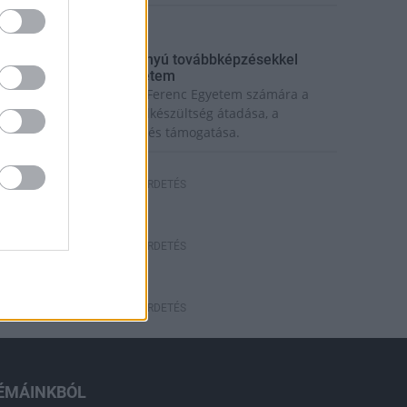
rszágos hírek
ecskeméten is szakirányú továbbképzésekkel
rősít a Gál Ferenc Egyetem
iemelt fontosságú a Gál Ferenc Egyetem számára a
övőbe mutató szakmai felkészültség átadása, a
olyamatos szakmai fejlődés támogatása.
HÍRDETÉS
HÍRDETÉS
HÍRDETÉS
ÉMÁINKBÓL