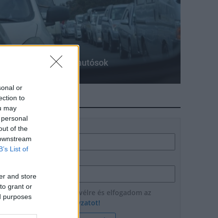
t a biztosítóktól az autósok
sonal or
ection to
HÍRLEVÉL
ou may
 personal
Név
out of the
 downstream
B’s List of
E-mail cím
er and store
to grant or
Feliratkozom a hírlevélre és elfogadom az
ed purposes
adatvédelmi szabályzatot!