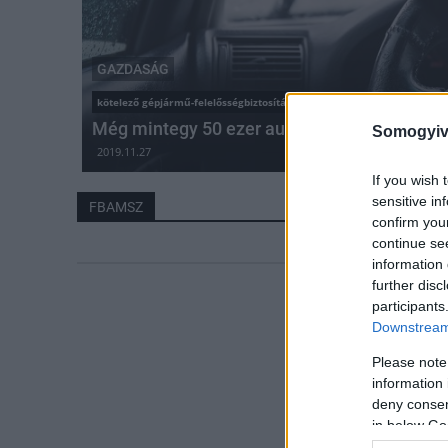
GAZDASÁG
kötelező gépjármű-felelősségbiztosítás
Még mintegy 50 ezer autós válthat kötelezőt
Somogyiv
2019.11.27
If you wish 
sensitive in
FBAMSZ
confirm you
continue se
information 
further disc
participants
Downstream 
Please note
information 
deny consent
in below Go