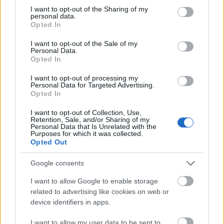
not limited to your visit or usage behaviour. You may click to
I want to opt-out of the Sharing of my
Országos hírek
personal data.
grant or deny consent to Google and its third-party tags to
Opted In
MEGÉRKEZETT AZ ESŐ A DUNA VÍZGYŰJTŐJÉRE
use your data for below specified purposes in below Google
consent section.
I want to opt-out of the Sale of my
Personal Data.
Aktuális
Opted In
HŐSÉG ÉS VÍZHIÁNY - ITATÓK FELTÖLTÉSÉVEL
SEGÍTIK A VADÁLLOMÁNYT A SOMOGYI
I want to opt-out of processing my
Personal Data for Targeted Advertising.
ERDŐKBEN
Opted In
I want to opt-out of Collection, Use,
Retention, Sale, and/or Sharing of my
Aktuális
Kaposvár
Personal Data that Is Unrelated with the
Kevesebb fényt!
Purposes for which it was collected.
Opted Out
Google consents
I want to allow Google to enable storage
Országos hírek
related to advertising like cookies on web or
KECSKEMÉTEN IS SZAKIRÁNYÚ
device identifiers in apps.
TOVÁBBKÉPZÉSEKKEL ERŐSÍT A GÁL FERENC
EGYETEM
I want to allow my user data to be sent to