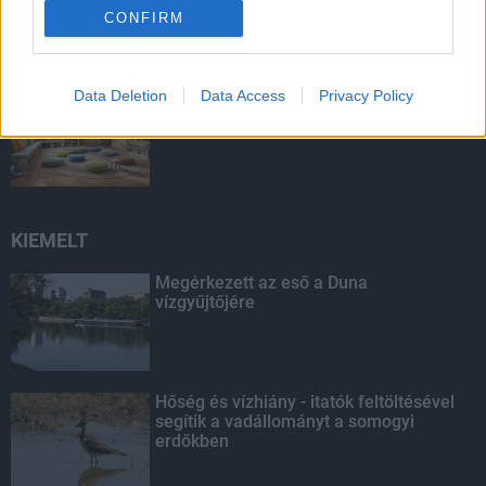
erdőkben
CONFIRM
Data Deletion
Data Access
Privacy Policy
Három magyarországi iskola tantermét
újítja fel a STRABAG
KIEMELT
Megérkezett az eső a Duna
vízgyűjtőjére
Hőség és vízhiány - itatók feltöltésével
segítik a vadállományt a somogyi
erdőkben