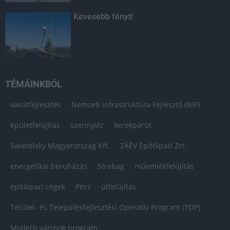
Kevesebb fényt!
TÉMÁINKBÓL
vasútfejlesztés
Nemzeti Infrastruktúra Fejlesztő (NIF)
épületfelújítás
szennyvíz
kerékpárút
Swietelsky Magyarország Kft.
ZÁÉV Építőipari Zrt.
energetikai beruházás
Strabag
műemlékfelújítás
építőipari cégek
Pécs
útfelújítás
Terület- és Településfejlesztési Operatív Program (TOP)
Modern városok program