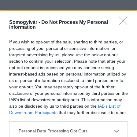
Somogyivár -
Do Not Process My Personal
HÍRLEVÉL
Information
Név
If you wish to opt-out of the sale, sharing to third parties, or
processing of your personal or sensitive information for
targeted advertising by us, please use the below opt-out
E-mail cím
section to confirm your selection. Please note that after your
opt-out request is processed you may continue seeing
interest-based ads based on personal information utilized by
Feliratkozom a hírlevélre és elfogadom az
adatvédelmi
us or personal information disclosed to third parties prior to
szabályzatot!
your opt-out. You may separately opt-out of the further
disclosure of your personal information by third parties on the
FELIRATKOZÁS
IAB’s list of downstream participants. This information may
also be disclosed by us to third parties on the
IAB’s List of
Downstream Participants
that may further disclose it to other
third parties.
LEGFRISSEBB
Please note that this website/app uses one or more Google
Personal Data Processing Opt Outs
services and may gather and store information including but