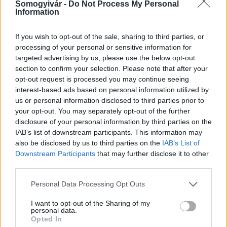
Somogyivár -
Do Not Process My Personal
Information
Megtisztították az állami erdőket
If you wish to opt-out of the sale, sharing to third parties, or
2021.06.17
processing of your personal or sensitive information for
Országos hírek
targeted advertising by us, please use the below opt-out
section to confirm your selection. Please note that after your
opt-out request is processed you may continue seeing
interest-based ads based on personal information utilized by
us or personal information disclosed to third parties prior to
your opt-out. You may separately opt-out of the further
disclosure of your personal information by third parties on the
IAB’s list of downstream participants. This information may
also be disclosed by us to third parties on the
IAB’s List of
Downstream Participants
that may further disclose it to other
third parties.
Please note that this website/app uses one or more Google
Personal Data Processing Opt Outs
HulladékRadar applikáción keresztül országszerte több mint
services and may gather and store information including but
1500 köbméter erdei hulladékról érkezett bejelentés.
not limited to your visit or usage behaviour. You may click to
I want to opt-out of the Sharing of my
personal data.
grant or deny consent to Google and its third-party tags to
Opted In
use your data for below specified purposes in below Google