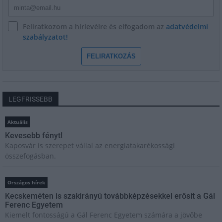
Feliratkozom a hírlevélre és elfogadom az
adatvédelmi
szabályzatot!
FELIRATKOZÁS
LEGFRISSEBB
Aktuális
Kevesebb fényt!
Kaposvár is szerepet vállal az energiatakarékossági
összefogásban.
Országos hírek
Kecskeméten is szakirányú továbbképzésekkel erősít a Gál
Ferenc Egyetem
Kiemelt fontosságú a Gál Ferenc Egyetem számára a jövőbe