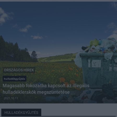
ORSZÁGOS HÍREK
hulladékgyűjtés
Magasabb fokozatba kapcsolt az illegális
hulladéklerakók megszüntetése
2021.10.11
HULLADÉKGYŰJTÉS