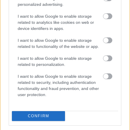
Könnyebbé válik a hulladék kezelése Kaposváron
personalized advertising.
2019.01.10
I want to allow Google to enable storage
related to analytics like cookies on web or
Helyi hírek
device identifiers in apps.
I want to allow Google to enable storage
related to functionality of the website or app.
I want to allow Google to enable storage
related to personalization.
I want to allow Google to enable storage
related to security, including authentication
functionality and fraud prevention, and other
user protection.
A beruházás során létrehoznak több hulladékgyűjtő udvart,
elhelyeznek 500 darab hulladéktárolót, valamint egy csarnokot
is építenek.
CONFIRM