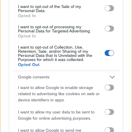
Megháromszorozta a hulladék újrahasznosítását
consent section.
I want to opt-out of the Sale of my
Magyarország
Personal Data.
Opted In
2020.10.19
I want to opt-out of processing my
Országos hírek
Personal Data for Targeted Advertising.
Opted In
I want to opt-out of Collection, Use,
Retention, Sale, and/or Sharing of my
Personal Data that Is Unrelated with the
Purposes for which it was collected.
Opted Out
Google consents
I want to allow Google to enable storage
related to advertising like cookies on web or
device identifiers in apps.
Ehhez 13 évre volt szüksége hazánknak, ezzel az ugrással
I want to allow my user data to be sent to
elértük, hogy a szemét kétharmada újra hasznosul.
Google for online advertising purposes.
I want to allow Google to send me