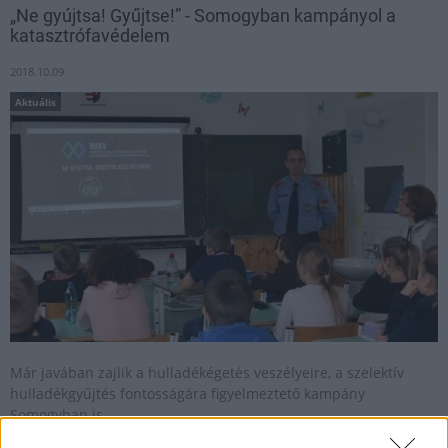
„Ne gyújtsa! Gyűjtse!” - Somogyban kampányol a
katasztrófavédelem
2018.10.09
Aktuális
Már javában zajlik a hulladékégetés veszélyeire, a szelektív
hulladékgyűjtés fontosságára figyelmeztető kampány
Somogyban is.