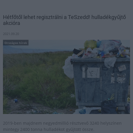
Hétfőtől lehet regisztrálni a TeSzedd! hulladékgyűjtő
akcióra
2021.09.20
Országos hírek
2019-ben majdnem negyedmillió résztvevő 3240 helyszínen
mintegy 2400 tonna hulladékot gyűjtött össze.