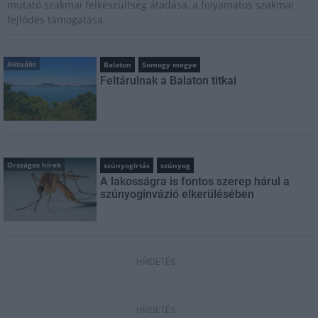
mutató szakmai felkészültség átadása, a folyamatos szakmai
fejlődés támogatása.
Aktuális
Balaton
Somogy megye
Feltárulnak a Balaton titkai
Országos hírek
szúnyogirtás
szúnyog
A lakosságra is fontos szerep hárul a
szúnyoginvázió elkerülésében
HÍRDETÉS
HÍRDETÉS