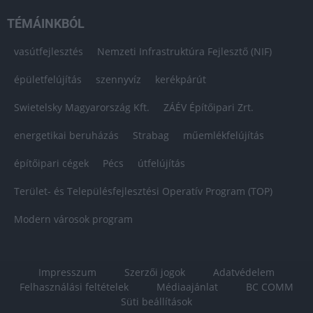
TÉMÁINKBÓL
vasútfejlesztés
Nemzeti Infrastruktúra Fejlesztő (NIF)
épületfelújítás
szennyvíz
kerékpárút
Swietelsky Magyarország Kft.
ZÁÉV Építőipari Zrt.
energetikai beruházás
Strabag
műemlékfelújítás
építőipari cégek
Pécs
útfelújítás
Terület- és Településfejlesztési Operatív Program (TOP)
Modern városok program
Impresszum
Szerzői jogok
Adatvédelem
Felhasználási feltételek
Médiaajánlat
BC COMM
Süti beállítások