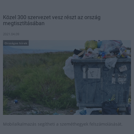
Közel 300 szervezet vesz részt az ország
megtisztításában
2021.04.09
Országos hírek
Mobilalkalmazás segítheti a szeméthegyek felszámolásását.