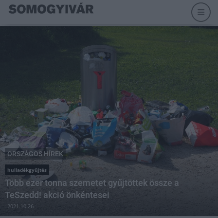
ORSZÁGOS HÍREK
hulladékgyűjtés
Több ezer tonna szemetet gyűjtöttek össze a
TeSzedd! akció önkéntesei
2021.10.26