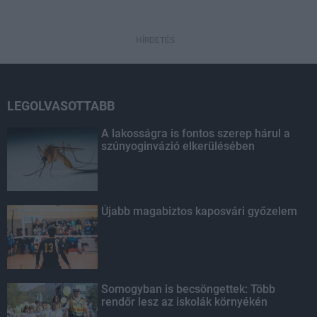
HÍRDETÉS
LEGOLVASOTTABB
A lakosságra is fontos szerep hárul a
szúnyoginvázió elkerülésében
Újabb magabiztos kaposvári győzelem
Somogyban is becsöngettek: Több
rendőr lesz az iskolák környékén