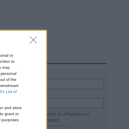
sonal or
HÍRLEVÉL
ection to
ou may
 personal
Név
out of the
 downstream
B’s List of
E-mail cím
er and store
Feliratkozom a hírlevélre és elfogadom az
to grant or
adatvédelmi szabályzatot!
ed purposes