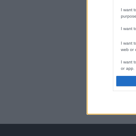
I want t
purpose
I want 
I want t
web or d
I want t
or app.
I want t
I want t
authenti