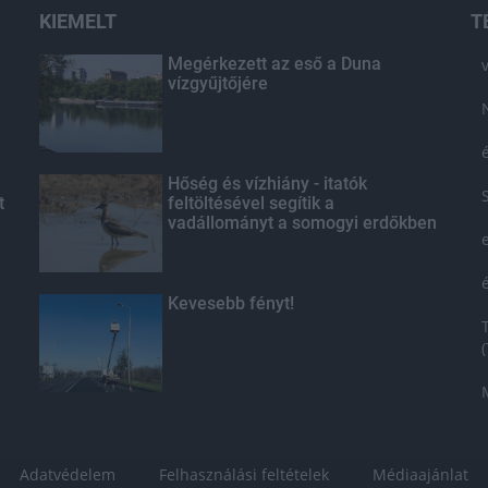
KIEMELT
T
Megérkezett az eső a Duna
vízgyűjtőjére
Hőség és vízhiány - itatók
t
feltöltésével segítik a
vadállományt a somogyi erdőkben
Kevesebb fényt!
Adatvédelem
Felhasználási feltételek
Médiaajánlat