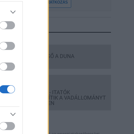
FELIRATKOZÁS
LEGFRISSEBB
Országos hírek
MEGÉRKEZETT AZ ESŐ A DUNA
VÍZGYŰJTŐJÉRE
Aktuális
HŐSÉG ÉS VÍZHIÁNY - ITATÓK
FELTÖLTÉSÉVEL SEGÍTIK A VADÁLLOMÁNYT
A SOMOGYI ERDŐKBEN
ktuális
evesebb fényt!
aposvár is szerepet vállal az energiatakarékossági