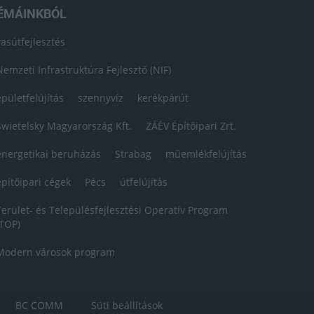
ÉMÁINKBÓL
vasútfejlesztés
Nemzeti Infrastruktúra Fejlesztő (NIF)
épületfelújítás
szennyvíz
kerékpárút
Swietelsky Magyarország Kft.
ZÁÉV Építőipari Zrt.
energetikai beruházás
Strabag
műemlékfelújítás
építőipari cégek
Pécs
útfelújítás
Terület- és Településfejlesztési Operatív Program
(TOP)
Modern városok program
BC COMM
Süti beállítások