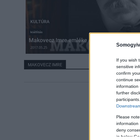
KULTÚRA
kiállítás
Makovecz Imre emléke előtt tisztelegnek K
Somogyiv
2017.05.25
If you wish 
MAKOVECZ IMRE
sensitive in
confirm you
continue se
information 
further disc
participants
Downstream 
Please note
information 
deny consent
in below Go