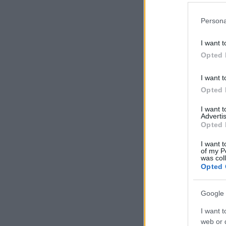
Persona
I want t
Opted 
I want t
Opted 
I want 
Advertis
Opted 
I want t
of my P
was col
Opted 
Google 
I want t
web or d