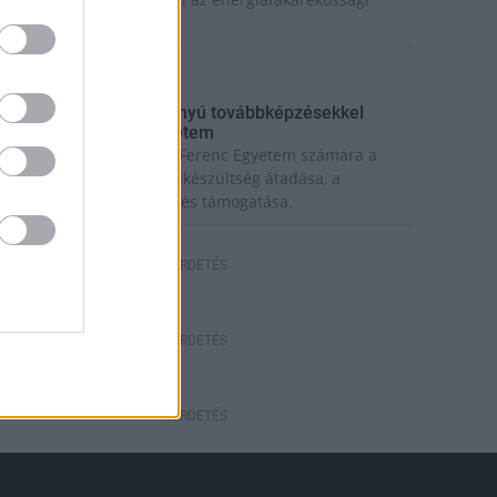
sszefogásban.
rszágos hírek
ecskeméten is szakirányú továbbképzésekkel
rősít a Gál Ferenc Egyetem
iemelt fontosságú a Gál Ferenc Egyetem számára a
övőbe mutató szakmai felkészültség átadása, a
olyamatos szakmai fejlődés támogatása.
HÍRDETÉS
HÍRDETÉS
HÍRDETÉS