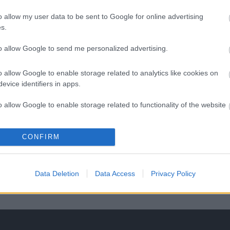
ö
o allow my user data to be sent to Google for online advertising
s.
O
to allow Google to send me personalized advertising.
K
e
K
o allow Google to enable storage related to analytics like cookies on
j
evice identifiers in apps.
f
o allow Google to enable storage related to functionality of the website
o allow Google to enable storage related to personalization.
CONFIRM
o allow Google to enable storage related to security, including
cation functionality and fraud prevention, and other user protection.
Data Deletion
Data Access
Privacy Policy