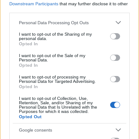
Országos hírek
Downstream Participants
that may further disclose it to other
KECSKEMÉTEN IS SZAKIRÁNYÚ
third parties.
TOVÁBBKÉPZÉSEKKEL ERŐSÍT A GÁL FERENC
EGYETEM
Please note that this website/app uses one or more Google
Personal Data Processing Opt Outs
services and may gather and store information including but
not limited to your visit or usage behaviour. You may click to
I want to opt-out of the Sharing of my
personal data.
Aktuális
grant or deny consent to Google and its third-party tags to
Opted In
use your data for below specified purposes in below Google
Feltárulnak a Balaton titkai
consent section.
Az üledékből vett minták alapján az elmúlt 11 ezer év
I want to opt-out of the Sale of my
Personal Data.
legszárazabb időszakában akár 0,7-1,7 méterrel alacsonyabban
Opted In
állhatott a Balaton vize. A klímamodellek szerint a tó évtizedek
múlva akár a több ezer évvel ezelőtti nagy aszályok idején
I want to opt-out of processing my
tapasztalt állapotokhoz is közel kerülhet - derült ki az ELTE
Personal Data for Targeted Advertising.
Opted In
Környezet- és Tájföldrajzi Tanszék, a Pannon Egyetem és a
HUN-REN CSFK Földtani és Geokémiai Intézet legújabb
I want to opt-out of Collection, Use,
vizsgálatából.
Retention, Sale, and/or Sharing of my
Personal Data that Is Unrelated with the
Purposes for which it was collected.
Opted Out
Országos hírek
A lakosságra is fontos szerep hárul a szúnyoginvázió
Google consents
elkerülésében
Folytatódik a szúnyogírtás szerte az országban. Az ázsiai