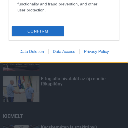
LEGOLVASOTTABB
functionality and fraud prevention, and other
user protection.
Itt az ÉVOSZ megoldása a hőhullámok
és az energiakrízis kezelésére
CONFIRM
Hazai és nemzetközi zenészeket hallhat
Data Deletion
Data Access
Privacy Policy
Siófokon a dzsesszfesztiválon
Elfoglalta hivatalát az új rendőr-
főkapitány
KIEMELT
Kecskeméten is szakirányú