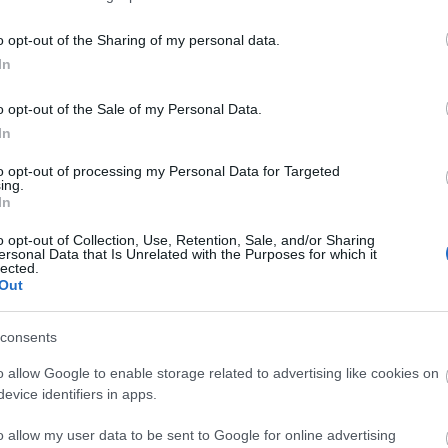
o opt-out of the Sharing of my personal data.
In
o opt-out of the Sale of my Personal Data.
In
A
to opt-out of processing my Personal Data for Targeted
ing.
In
O
o opt-out of Collection, Use, Retention, Sale, and/or Sharing
ersonal Data that Is Unrelated with the Purposes for which it
lected.
Out
consents
A
s
o allow Google to enable storage related to advertising like cookies on
evice identifiers in apps.
O
o allow my user data to be sent to Google for online advertising