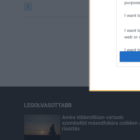
purpose
1
I want 
I want t
web or d
I want t
or app.
I want t
I want t
authenti
LEGOLVASOTTABB
Amire többmillióan vártunk:
szombattól másodfokúra csökken 
riasztás