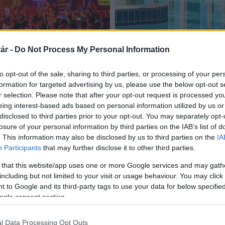
AKTUÁLIS
ár -
Do Not Process My Personal Information
Galerius Fürdő
Rövidesen csobbanhatnak 
to opt-out of the sale, sharing to third parties, or processing of your per
2026.03.12
formation for targeted advertising by us, please use the below opt-out s
r selection. Please note that after your opt-out request is processed y
eing interest-based ads based on personal information utilized by us or
disclosed to third parties prior to your opt-out. You may separately opt-
losure of your personal information by third parties on the IAB’s list of
. This information may also be disclosed by us to third parties on the
IA
Megnyílt a siófoki Kiss Szilárd Sportcsarnok
Participants
that may further disclose it to other third parties.
2018.03.30
 that this website/app uses one or more Google services and may gath
A siófoki Kiss Szilárd Sportcsarnok 2018. március 29-én,
including but not limited to your visit or usage behaviour. You may click 
a hivatalos megnyitó napján.
 to Google and its third-party tags to use your data for below specifi
ogle consent section.
l Data Processing Opt Outs