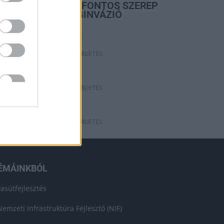
A LAKOSSÁGRA IS FONTOS SZEREP
HÁRUL A SZÚNYOGINVÁZIÓ
ELKERÜLÉSÉBEN
HÍRDETÉS
HÍRDETÉS
HÍRDETÉS
ÉMÁINKBÓL
vasútfejlesztés
Nemzeti Infrastruktúra Fejlesztő (NIF)