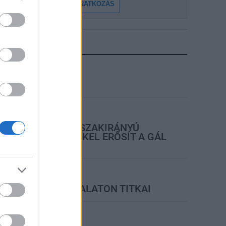
FELIRATKOZÁS
LEGFRISSEBB
ktuális
KEVESEBB FÉNYT!
rszágos hírek
KECSKEMÉTEN IS SZAKIRÁNYÚ
TOVÁBBKÉPZÉSEKKEL ERŐSÍT A GÁL
FERENC EGYETEM
ktuális
FELTÁRULNAK A BALATON TITKAI
rszágos hírek