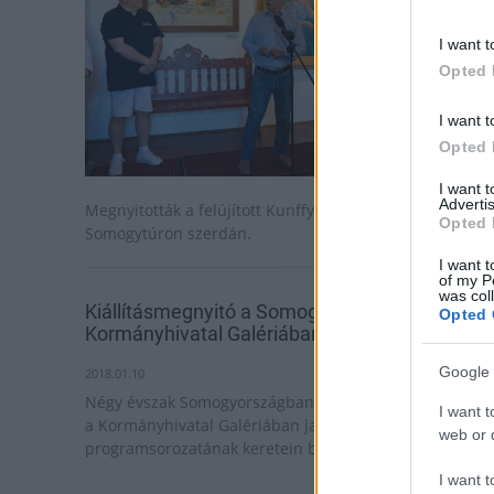
I want t
Opted 
I want t
Opted 
I want 
Advertis
Megnyitották a felújított Kunffy Lajos Emlékmúzeumot
Opted 
Somogytúron szerdán.
I want t
of my P
was col
Kiállításmegnyitó a Somogy Megyei
Opted 
Kormányhivatal Galériában
Google 
2018.01.10
Négy évszak Somogyországban címmel nyílt fotókiállítá
I want t
a Kormányhivatal Galériában január 10-én, a Megyehét
web or d
programsorozatának keretein belül.
I want t