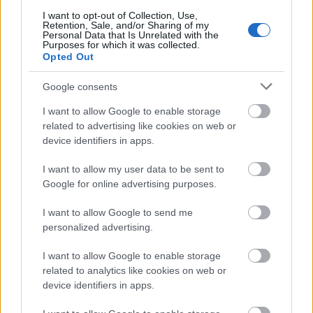
I want to opt-out of Collection, Use,
LEGFRISSEBB
Retention, Sale, and/or Sharing of my
Personal Data that Is Unrelated with the
Purposes for which it was collected.
Opted Out
Országos hírek
KECSKEMÉTEN IS SZAKIRÁNYÚ
Google consents
TOVÁBBKÉPZÉSEKKEL ERŐSÍT A GÁL FERENC
EGYETEM
I want to allow Google to enable storage
related to advertising like cookies on web or
device identifiers in apps.
Aktuális
FELTÁRULNAK A BALATON TITKAI
I want to allow my user data to be sent to
Google for online advertising purposes.
Országos hírek
I want to allow Google to send me
A lakosságra is fontos szerep hárul a
personalized advertising.
szúnyoginvázió elkerülésében
I want to allow Google to enable storage
related to analytics like cookies on web or
device identifiers in apps.
Aktuális