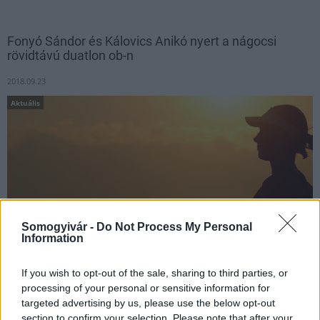
Fonyó Sándor és Kálovics Anikó nyert a nágocsi
rövidtávú duatlon ob-n
2018.09.23
Aktuális
Somogyivár -
Do Not Process My Personal
Information
If you wish to opt-out of the sale, sharing to third parties, or
processing of your personal or sensitive information for
A férfiaknál Fonyó Sándor, a nőknél Kálovics Anikó győzött
targeted advertising by us, please use the below opt-out
vasárnap a nágocsi rövidtávú duatlon országos bajnokságon.
section to confirm your selection. Please note that after your