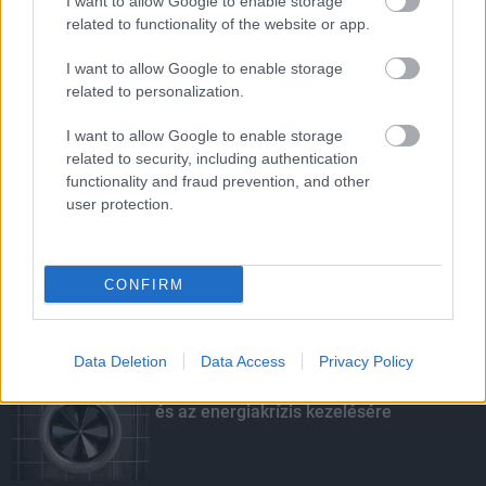
I want to allow Google to enable storage
ÚJ KUTAKKAL BIZTOSÍTJÁK KAPOSVÁR
related to functionality of the website or app.
VÍZELLÁTÁSÁT
I want to allow Google to enable storage
related to personalization.
HÍRDETÉS
I want to allow Google to enable storage
related to security, including authentication
HÍRDETÉS
functionality and fraud prevention, and other
user protection.
HÍRDETÉS
CONFIRM
LEGOLVASOTTABB
Data Deletion
Data Access
Privacy Policy
Itt az ÉVOSZ megoldása a hőhullámok
és az energiakrízis kezelésére