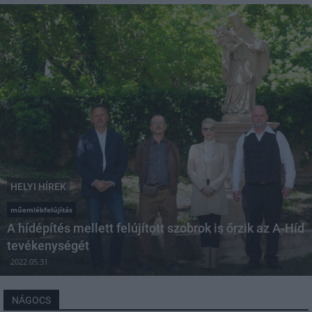
HELYI HÍREK
műemlékfelújítás
A hídépítés mellett felújított szobrok is őrzik az A-Híd
tevékenységét
2022.05.31
NÁGOCS