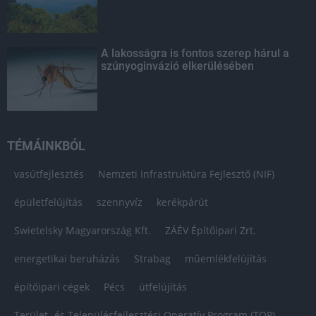
A lakosságra is fontos szerep hárul a
szúnyoginvázió elkerülésében
TÉMÁINKBÓL
vasútfejlesztés
Nemzeti Infrastruktúra Fejlesztő (NIF)
épületfelújítás
szennyvíz
kerékpárút
Swietelsky Magyarország Kft.
ZÁÉV Építőipari Zrt.
energetikai beruházás
Strabag
műemlékfelújítás
építőipari cégek
Pécs
útfelújítás
Terület- és Településfejlesztési Operatív Program (TOP)