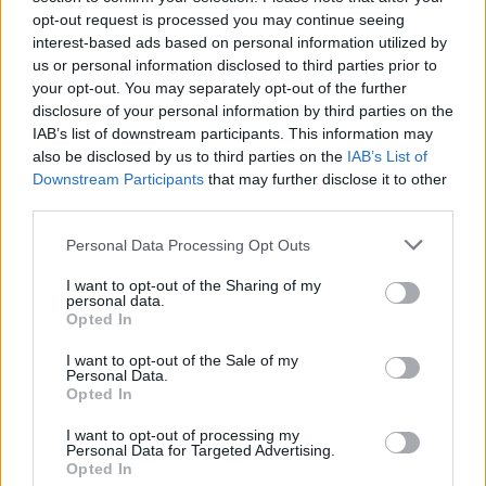
opt-out request is processed you may continue seeing
interest-based ads based on personal information utilized by
1
us or personal information disclosed to third parties prior to
your opt-out. You may separately opt-out of the further
disclosure of your personal information by third parties on the
IAB’s list of downstream participants. This information may
HÍRLEVÉL
also be disclosed by us to third parties on the
IAB’s List of
Downstream Participants
that may further disclose it to other
third parties.
Név
Please note that this website/app uses one or more Google
Personal Data Processing Opt Outs
services and may gather and store information including but
E-mail cím
not limited to your visit or usage behaviour. You may click to
I want to opt-out of the Sharing of my
personal data.
grant or deny consent to Google and its third-party tags to
Opted In
use your data for below specified purposes in below Google
Feliratkozom a hírlevélre és elfogadom az
adatvédelmi
consent section.
I want to opt-out of the Sale of my
szabályzatot!
Personal Data.
Opted In
FELIRATKOZÁS
I want to opt-out of processing my
Personal Data for Targeted Advertising.
Opted In