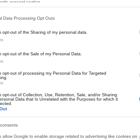
ogle consent section.
l Data Processing Opt Outs
O
o opt-out of the Sharing of my personal data.
In
o opt-out of the Sale of my Personal Data.
In
A Duna vonalának tágabb térségében a délelőtti órákig
to opt-out of processing my Personal Data for Targeted
ing.
előfordulhat ónos szitálás.
In
o opt-out of Collection, Use, Retention, Sale, and/or Sharing
ersonal Data that Is Unrelated with the Purposes for which it
Országszerte havazás várható
lected.
Out
2019.01.22
Aktuális
consents
o allow Google to enable storage related to advertising like cookies on