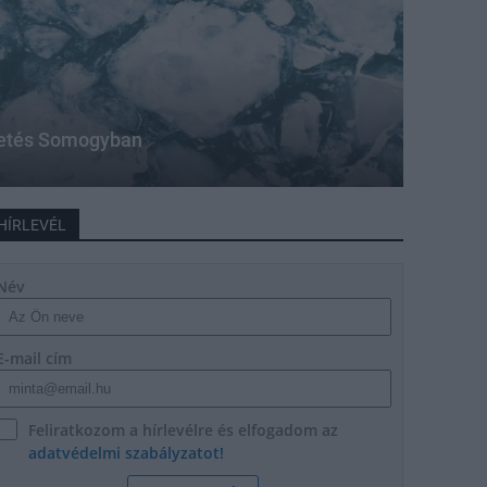
ztetés Somogyban
HÍRLEVÉL
Név
E-mail cím
Feliratkozom a hírlevélre és elfogadom az
adatvédelmi szabályzatot!