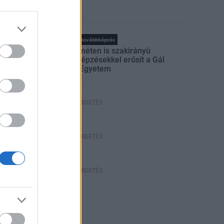
rszágos hírek
oktatás
továbbképzés
Kecskeméten is szakirányú
továbbképzésekkel erősít a Gál
Ferenc Egyetem
HÍRDETÉS
HÍRDETÉS
HÍRDETÉS