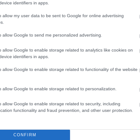
evice identifiers in apps.
o allow my user data to be sent to Google for online advertising
s.
to allow Google to send me personalized advertising.
o allow Google to enable storage related to analytics like cookies on
evice identifiers in apps.
Országos havazás várható - közölte az Országos
o allow Google to enable storage related to functionality of the website
Meteorológiai Szolgálat kedden a Facebook-oldalra
feltöltött videóban.
o allow Google to enable storage related to personalization.
Az autópályáról a pihenőhelyekre terelik a
o allow Google to enable storage related to security, including
tehergépjárműveket a Somogy megyei
cation functionality and fraud prevention, and other user protection.
rendőrök
2018.02.07
CONFIRM
Aktuális