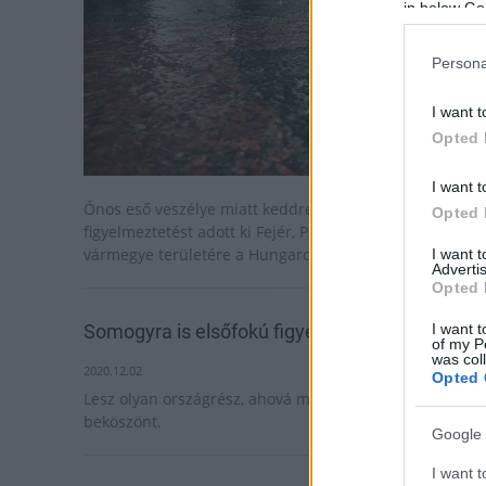
in below Go
Persona
I want t
Opted 
I want t
Ónos eső veszélye miatt keddre másodfokú (narancs)
Opted 
figyelmeztetést adott ki Fejér, Pest és Veszprém
vármegye területére a HungaroMet Nonprofit Zrt.
I want 
Advertis
Opted 
I want t
Somogyra is elsőfokú figyelmeztetést adtak ki
of my P
was col
2020.12.02
Opted 
Lesz olyan országrész, ahová már a havazás is
beköszönt.
Google 
I want t