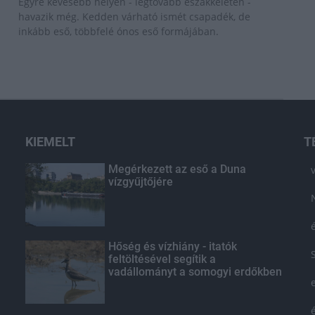
Egyre kevesebb helyen - legtovább északkeleten -
havazik még. Kedden várható ismét csapadék, de
inkább eső, többfelé ónos eső formájában.
KIEMELT
T
Megérkezett az eső a Duna
vízgyűjtőjére
Hőség és vízhiány - itatók
feltöltésével segítik a
vadállományt a somogyi erdőkben