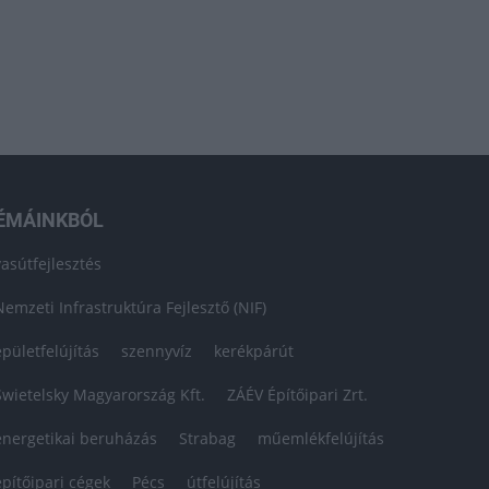
ÉMÁINKBÓL
vasútfejlesztés
Nemzeti Infrastruktúra Fejlesztő (NIF)
épületfelújítás
szennyvíz
kerékpárút
Swietelsky Magyarország Kft.
ZÁÉV Építőipari Zrt.
energetikai beruházás
Strabag
műemlékfelújítás
építőipari cégek
Pécs
útfelújítás