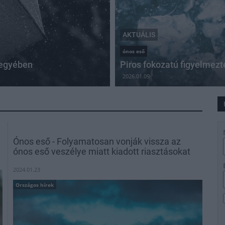
AKTUÁLIS
ónos eső
megyében
Piros fokozatú figyelme
2026.01.09
Ónos eső - Folyamatosan vonják vissza az
ónos eső veszélye miatt kiadott riasztásokat
2024.01.23
Országos hírek