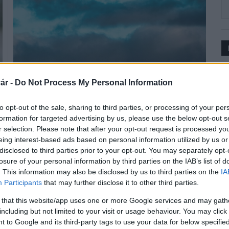
O
ár -
Do Not Process My Personal Information
M
M
Folyamatosan vonja vissza az ónos eső veszélye miatt
m
to opt-out of the sale, sharing to third parties, or processing of your per
kiadott riasztásokat a HungaroMet Nonprofit Zrt. kedd
c
formation for targeted advertising by us, please use the below opt-out s
délelőtt.
r selection. Please note that after your opt-out request is processed y
eing interest-based ads based on personal information utilized by us or
Ak
disclosed to third parties prior to your opt-out. You may separately opt-
Több megyére ismét figyelmeztetést adott ki
losure of your personal information by third parties on the IAB’s list of
az ónos eső veszélye miatt az Országos
. This information may also be disclosed by us to third parties on the
IA
Meteorológiai Szolgálat
Participants
that may further disclose it to other third parties.
2021.12.28
 that this website/app uses one or more Google services and may gath
Ak
Országos hírek
including but not limited to your visit or usage behaviour. You may click 
 to Google and its third-party tags to use your data for below specifi