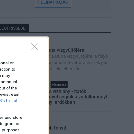
FELIRATKOZÁS
LEGFRISSEBB
rszágos hírek
egérkezett az eső a Duna vízgyűjtőjére
egérkezett a rég várt eső a Duna vízgyűjtőjére, a folyó
agyarországi szakaszán azonban továbbra is csak pár
sonal or
entiméteres vízszintváltozások jellemzőek.
ection to
ou may
 personal
tuális
Sefag Zrt.
vízellátás
out of the
Hőség és vízhiány - itatók
 downstream
feltöltésével segítik a vadállományt
B’s List of
a somogyi erdőkben
er and store
tuális
Kaposvár
to grant or
Kevesebb fényt!
ed purposes