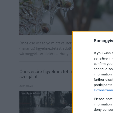
Somogyiv
Ónos eső veszélye miatt csütörtökre másodfokú
(narancs) figyelmeztetést adott ki Nógrád és Heves
If you wish 
vármegyék területére a HungaroMet Nonprofit Zrt.
sensitive in
confirm you
continue se
Ónos esőre figyelmeztet a meteorológiai
information 
szolgálat
further disc
participants
2024.01.22
Downstream 
Országos hírek
Please note
information 
deny consent