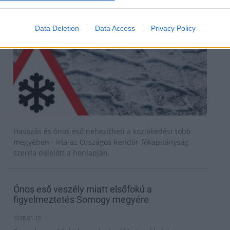
Data Deletion
Data Access
Privacy Policy
Havazás és ónos eső nehezítheti a közlekedést több
megyében - írta az Országos Rendőr-főkapitányság
szerda délelőtt a honlapján.
Ónos eső veszély miatt elsőfokú a
figyelmeztetés Somogy megyére
2018.01.15