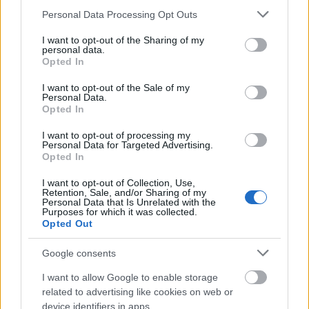
Please note that this website/app uses one or more Google
Aktuális
Kaposvár
Personal Data Processing Opt Outs
services and may gather and store information including but
Kevesebb fényt!
not limited to your visit or usage behaviour. You may click to
I want to opt-out of the Sharing of my
personal data.
grant or deny consent to Google and its third-party tags to
Opted In
use your data for below specified purposes in below Google
consent section.
I want to opt-out of the Sale of my
Personal Data.
Opted In
Országos hírek
oktatás
továbbképzés
Kecskeméten is szakirányú
I want to opt-out of processing my
továbbképzésekkel erősít a Gál Ferenc
Personal Data for Targeted Advertising.
Egyetem
Opted In
I want to opt-out of Collection, Use,
Retention, Sale, and/or Sharing of my
Personal Data that Is Unrelated with the
Aktuális
Balaton
Somogy megye
Purposes for which it was collected.
Feltárulnak a Balaton titkai
Opted Out
Google consents
I want to allow Google to enable storage
related to advertising like cookies on web or
Országos hírek
device identifiers in apps.
szúnyogirtás
szúnyog