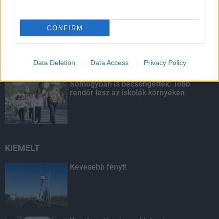
CONFIRM
Újabb magabiztos kaposvári győzelem
Data Deletion
Data Access
Privacy Policy
Somogyban is becsöngettek: Több
rendőr lesz az iskolák környékén
KIEMELT
Kevesebb fényt!