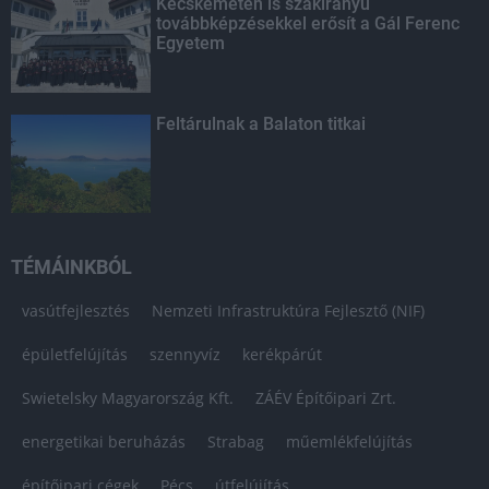
Kecskeméten is szakirányú
továbbképzésekkel erősít a Gál Ferenc
Egyetem
Feltárulnak a Balaton titkai
TÉMÁINKBÓL
vasútfejlesztés
Nemzeti Infrastruktúra Fejlesztő (NIF)
épületfelújítás
szennyvíz
kerékpárút
Swietelsky Magyarország Kft.
ZÁÉV Építőipari Zrt.
energetikai beruházás
Strabag
műemlékfelújítás
építőipari cégek
Pécs
útfelújítás