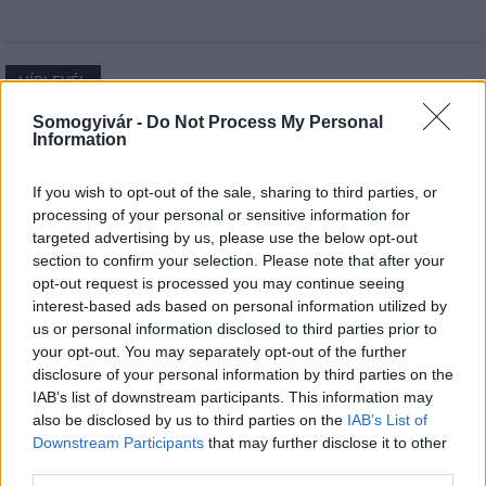
HÍRLEVÉL
Somogyivár -
Do Not Process My Personal
Information
Név
If you wish to opt-out of the sale, sharing to third parties, or
E-mail cím
processing of your personal or sensitive information for
targeted advertising by us, please use the below opt-out
section to confirm your selection. Please note that after your
opt-out request is processed you may continue seeing
Feliratkozom a hírlevélre és elfogadom az
adatvédelmi
interest-based ads based on personal information utilized by
szabályzatot!
us or personal information disclosed to third parties prior to
your opt-out. You may separately opt-out of the further
FELIRATKOZÁS
disclosure of your personal information by third parties on the
IAB’s list of downstream participants. This information may
also be disclosed by us to third parties on the
IAB’s List of
Downstream Participants
that may further disclose it to other
LEGFRISSEBB
third parties.