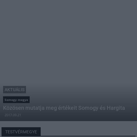
AKTUÁLIS
Somogy megye
Közösen mutatja meg értékeit Somogy és Hargita
2017.09.21
TESTVÉRMEGYE