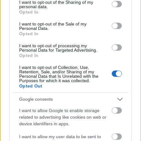
not limited to your visit or usage behaviour. You may click to
I want to opt-out of the Sharing of my
Országos hírek
personal data.
grant or deny consent to Google and its third-party tags to
Szakirányú továbbképzésekkel segíti
Opted In
idén is a társadalmi kihívások leküzdését
use your data for below specified purposes in below Google
a Gál Ferenc Egyetem
consent section.
I want to opt-out of the Sale of my
Personal Data.
Opted In
I want to opt-out of processing my
FELTÁRULNAK A BALATON TITKAI
Aktuális
Personal Data for Targeted Advertising.
Opted In
Országos hírek
I want to opt-out of Collection, Use,
Retention, Sale, and/or Sharing of my
A lakosságra is fontos szerep hárul a
Personal Data that Is Unrelated with the
szúnyoginvázió elkerülésében
Purposes for which it was collected.
Opted Out
Google consents
Aktuális
I want to allow Google to enable storage
Új kutakkal biztosítják Kaposvár vízellátását
related to advertising like cookies on web or
Két új víztermelő kút létesítését jelentette be Kaposvár
device identifiers in apps.
polgármestere a helyi vízellátás biztonságának növeléséért a
somogyi megyeszékhelyen.
I want to allow my user data to be sent to