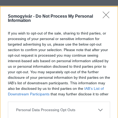
Somogyivár -
Do Not Process My Personal
HÍRLEVÉL
Information
If you wish to opt-out of the sale, sharing to third parties, or
Név
processing of your personal or sensitive information for
targeted advertising by us, please use the below opt-out
section to confirm your selection. Please note that after your
E-mail cím
opt-out request is processed you may continue seeing
interest-based ads based on personal information utilized by
us or personal information disclosed to third parties prior to
Feliratkozom a hírlevélre és elfogadom az
adatvédelmi
your opt-out. You may separately opt-out of the further
szabályzatot!
disclosure of your personal information by third parties on the
IAB’s list of downstream participants. This information may
FELIRATKOZÁS
also be disclosed by us to third parties on the
IAB’s List of
Downstream Participants
that may further disclose it to other
third parties.
LEGFRISSEBB
Please note that this website/app uses one or more Google
Personal Data Processing Opt Outs
services and may gather and store information including but