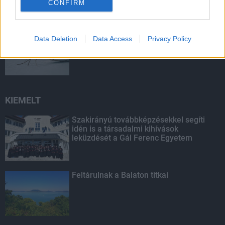
CONFIRM
A lakosságra is fontos szerep hárul a
Data Deletion
Data Access
Privacy Policy
szúnyoginvázió elkerülésében
KIEMELT
Szakirányú továbbképzésekkel segíti
idén is a társadalmi kihívások
leküzdését a Gál Ferenc Egyetem
Feltárulnak a Balaton titkai