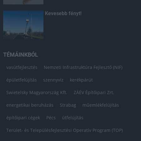
Kevesebb fényt!
TÉMÁINKBÓL
vasútfejlesztés
Nemzeti Infrastruktúra Fejlesztő (NIF)
épületfelújítás
szennyvíz
kerékpárút
Swietelsky Magyarország Kft.
ZÁÉV Építőipari Zrt.
energetikai beruházás
Strabag
műemlékfelújítás
építőipari cégek
Pécs
útfelújítás
Terület- és Településfejlesztési Operatív Program (TOP)