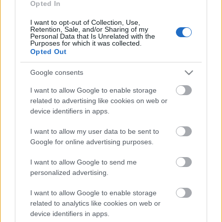
EGYETEM
Opted In
I want to opt-out of Collection, Use,
Retention, Sale, and/or Sharing of my
HÍRDETÉS
Personal Data that Is Unrelated with the
Purposes for which it was collected.
Opted Out
HÍRDETÉS
Google consents
I want to allow Google to enable storage
HÍRDETÉS
related to advertising like cookies on web or
device identifiers in apps.
I want to allow my user data to be sent to
Google for online advertising purposes.
LEGOLVASOTTABB
I want to allow Google to send me
Megnyílt a világ első olyan
gyógyszertára, ahol pirulák helyett
personalized advertising.
verseket írnak fel
I want to allow Google to enable storage
related to analytics like cookies on web or
device identifiers in apps.
MotoGP - Ismét hazánk látja vendégül a