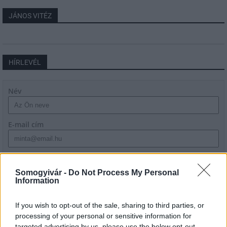
JÁNOS VITÉZ
HÍRLEVÉL
Név
E-mail cím
Feliratkozom a hírlevélre és elfogadom az
adatvédelmi
szabályzatot!
Somogyivár -
Do Not Process My Personal
Information
FELIRATKOZÁS
If you wish to opt-out of the sale, sharing to third parties, or
processing of your personal or sensitive information for
targeted advertising by us, please use the below opt-out