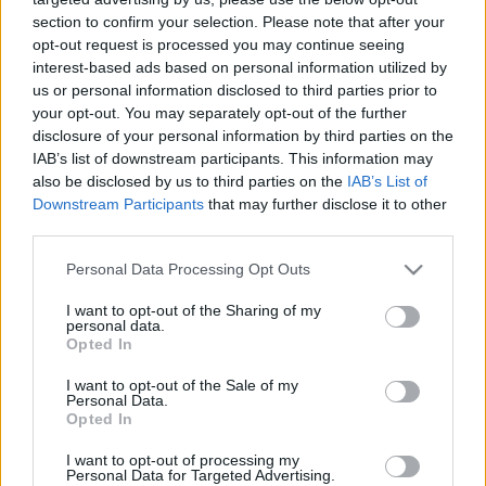
LEGFRISSEBB
section to confirm your selection. Please note that after your
opt-out request is processed you may continue seeing
Országos hírek
interest-based ads based on personal information utilized by
Megérkezett az eső a Duna vízgyűjtőjére
us or personal information disclosed to third parties prior to
your opt-out. You may separately opt-out of the further
disclosure of your personal information by third parties on the
IAB’s list of downstream participants. This information may
also be disclosed by us to third parties on the
IAB’s List of
Aktuális
Downstream Participants
that may further disclose it to other
HŐSÉG ÉS VÍZHIÁNY - ITATÓK FELTÖLTÉSÉVEL
third parties.
SEGÍTIK A VADÁLLOMÁNYT A SOMOGYI
ERDŐKBEN
Please note that this website/app uses one or more Google
Personal Data Processing Opt Outs
services and may gather and store information including but
not limited to your visit or usage behaviour. You may click to
I want to opt-out of the Sharing of my
personal data.
Aktuális
grant or deny consent to Google and its third-party tags to
Opted In
KEVESEBB FÉNYT!
use your data for below specified purposes in below Google
consent section.
I want to opt-out of the Sale of my
Personal Data.
Országos hírek
Opted In
KECSKEMÉTEN IS SZAKIRÁNYÚ
I want to opt-out of processing my
TOVÁBBKÉPZÉSEKKEL ERŐSÍT A GÁL FERENC
Personal Data for Targeted Advertising.