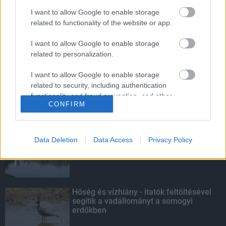
világbajnoki mezőnyt
I want to allow Google to enable storage
related to functionality of the website or app.
I want to allow Google to enable storage
Ikonikus nosztalgiahajókkal
related to personalization.
barangolhatja be a Balatont
I want to allow Google to enable storage
related to security, including authentication
functionality and fraud prevention, and other
CONFIRM
user protection.
KIEMELT
Megérkezett az eső a Duna
Data Deletion
Data Access
Privacy Policy
vízgyűjtőjére
Hőség és vízhiány - itatók feltöltésével
segítik a vadállományt a somogyi
erdőkben