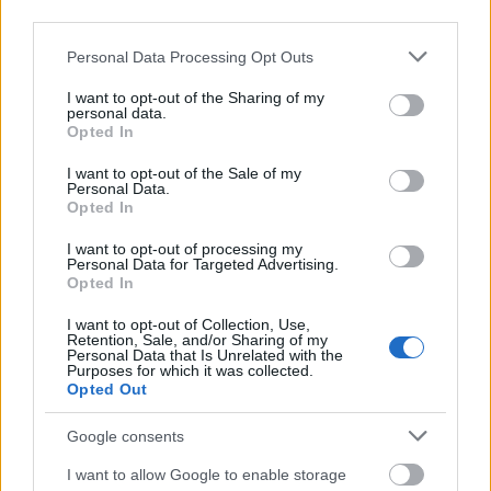
Város-Teampannon Kereskedelmi és Szolgáltató Kft.
parkfelújítás
third parties.
Újragondolják Lipótváros rejtett, zöld parkját
Please note that this website/app uses one or more Google
Personal Data Processing Opt Outs
Indulhat a Honvéd tér megújításának tervezése, ahol a
services and may gather and store information including but
klímatudatos gondolkodás és a helyi identitás erősítése kerül a
not limited to your visit or usage behaviour. You may click to
I want to opt-out of the Sharing of my
personal data.
középpontba.
grant or deny consent to Google and its third-party tags to
Opted In
use your data for below specified purposes in below Google
consent section.
Történelmi táj, amelynek minden köve
I want to opt-out of the Sale of my
Personal Data.
mesél – megújul a tatai Angolkert
Opted In
I want to opt-out of processing my
Personal Data for Targeted Advertising.
Opted In
M1 bővítés: már zajlik a teljesen új
Bicske Kelet csomópont építése
I want to opt-out of Collection, Use,
Retention, Sale, and/or Sharing of my
Personal Data that Is Unrelated with the
Purposes for which it was collected.
Opted Out
Új gyalogosátkelők és jelzőlámpás
csomópont épül Angyalföldön
Google consents
I want to allow Google to enable storage