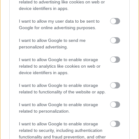
related to advertising like cookies on web or
device identifiers in apps.
Másfélszeresére bővítik
Hódmezővásárhely jó hírű református
I want to allow my user data to be sent to
iskoláját
Google for online advertising purposes.
I want to allow Google to send me
personalized advertising.
I want to allow Google to enable storage
HÍRLEVÉL
related to analytics like cookies on web or
device identifiers in apps.
Név
I want to allow Google to enable storage
related to functionality of the website or app.
E-mail cím
I want to allow Google to enable storage
related to personalization.
Feliratkozom a hírlevélre és elfogadom az
adatvédelmi
I want to allow Google to enable storage
szabályzatot!
related to security, including authentication
functionality and fraud prevention, and other
FELIRATKOZÁS