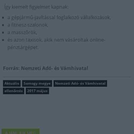
Így kiemelt figyelmet kapnak:
a gépjármű-javítással foglalkozó vállalkozások,
a fitnesz-szalonok,
a masszőrök,
és azon taxisok, akik nem vásároltak online-
pénztárgépet.
Forrás: Nemzeti Adó- és Vámhivatal
Aktuális
Somogy megye
Nemzeti Adó- és Vámhivatal
ellenőrzés
2017 május
AJÁNLJUK MÉG