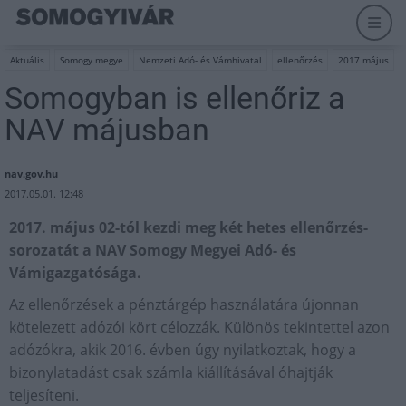
Aktuális
Somogy megye
Nemzeti Adó- és Vámhivatal
ellenőrzés
2017 május
Somogyban is ellenőriz a
NAV májusban
nav.gov.hu
2017.05.01. 12:48
2017. május 02-tól kezdi meg két hetes ellenőrzés-
sorozatát a NAV Somogy Megyei Adó- és
Vámigazgatósága.
Az ellenőrzések a pénztárgép használatára újonnan
kötelezett adózói kört célozzák. Különös tekintettel azon
adózókra, akik 2016. évben úgy nyilatkoztak, hogy a
bizonylatadást csak számla kiállításával óhajtják
teljesíteni.