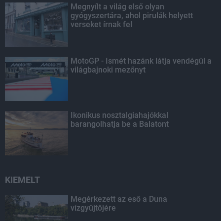
Megnyílt a világ első olyan
gyógyszertára, ahol pirulák helyett
verseket írnak fel
MotoGP - Ismét hazánk látja vendégül a
világbajnoki mezőnyt
Ikonikus nosztalgiahajókkal
barangolhatja be a Balatont
KIEMELT
Megérkezett az eső a Duna
vízgyűjtőjére