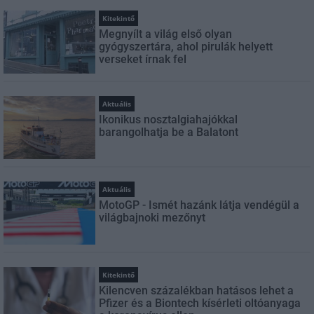
Kitekintő
Megnyílt a világ első olyan
gyógyszertára, ahol pirulák helyett
verseket írnak fel
Aktuális
Ikonikus nosztalgiahajókkal
barangolhatja be a Balatont
Aktuális
MotoGP - Ismét hazánk látja vendégül a
világbajnoki mezőnyt
Kitekintő
Kilencven százalékban hatásos lehet a
Pfizer és a Biontech kísérleti oltóanyaga