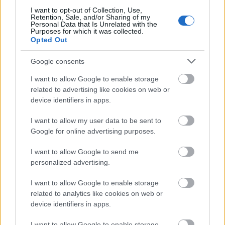
MAGYAR ÉPÍTŐK
I want to opt-out of Collection, Use,
Retention, Sale, and/or Sharing of my
Personal Data that Is Unrelated with the
Mi épül?
Purposes for which it was collected.
Opted Out
Google consents
I want to allow Google to enable storage
related to advertising like cookies on web or
device identifiers in apps.
I want to allow my user data to be sent to
Google for online advertising purposes.
I want to allow Google to send me
Belváros-Lipótváros
játszótér
personalized advertising.
Város-Teampannon Kereskedelmi és Szolgáltató Kft.
parkfelújítás
I want to allow Google to enable storage
Újragondolják Lipótváros rejtett, zöld parkját
related to analytics like cookies on web or
device identifiers in apps.
Indulhat a Honvéd tér megújításának tervezése, ahol a
klímatudatos gondolkodás és a helyi identitás erősítése kerül a
I want to allow Google to enable storage