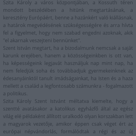
Szita Károly a város központjában, a Kossuth téren
mondott beszédében a hitünk megtartásának, a
keresztény Európáért, benne a hazánkért való kiállásnak,
a határok megvédésének szükségességére és arra hívta
fel a figyelmet, hogy nem szabad engedni azoknak, akik
"el akarnak veszejteni bennünket".
Szent István megtart, ha a bizodalmunk nemcsak a saját
karunk erejében, hanem a közösségeinkben is ott van,
ha képességeink legjavát használjuk nap mint nap, ha
nem feledjük soha és továbbadjuk gyermekeinknek az
édesanyáinktól tanult imádságainkat, ha Isten és a haza
mellett a család a legfontosabb számunkra - fogalmazott
a politikus.
Szita Károly Szent Istvánt méltatva kiemelte, hogy a
szentté avatásakor a katolikus egyházfő által az egész
világ elé példaként állított uralkodó olyan korszakban lett
a magyarok vezetője, amikor éppen csak véget ért az
európai népvándorlás, formálódtak a régi és az új