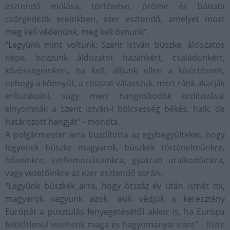
esztendő múlása, történése, öröme és bánata
csörgedezik ereinkben, ezer esztendő, amelyet most
meg kell védenünk, meg kell óvnunk".
"Legyünk mint voltunk: Szent István büszke, áldozatos
népe, hozzunk áldozatot hazánkért, családunkért,
közösségeinkért, ha kell, álljunk ellen a kísértésnek,
nehogy a könnyűt, a rosszat válasszuk, mert ránk akarják
erőszakolni, vagy mert hangoskodók ordítozásai
elnyomnák a Szent István-i bölcsesség békés, halk, de
határozott hangját" - mondta.
A polgármester arra buzdította az egybegyűlteket, hogy
legyenek büszke magyarok, büszkék történelmünkre,
hőseinkre, szellemóriásainkra, gyakran uralkodóinkra,
vagy vezetőinkre az ezer esztendő során.
"Legyünk büszkék arra, hogy ötszáz év után ismét mi,
magyarok vagyunk azok, akik védjük a keresztény
Európát a pusztulás fenyegetésétől akkor is, ha Európa
felelőtlenül viseltetik maga és hagyományai iránt" - fűzte