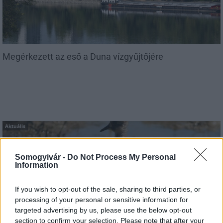
Megérkezett az eső a Duna vízgyűjtőjére
Aktuális
Somogyivár -
Do Not Process My Personal
Information
If you wish to opt-out of the sale, sharing to third parties, or
processing of your personal or sensitive information for
Hőség és vízhiány - itatók feltöltésével segítik a
targeted advertising by us, please use the below opt-out
vadállományt a somogyi erdőkben
section to confirm your selection. Please note that after your