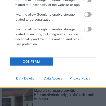
középpontba.
related to functionality of the website or app.
Történelmi táj, amelynek minden köve
I want to allow Google to enable storage
mesél – megújul a tatai Angolkert
related to personalization.
I want to allow Google to enable storage
related to security, including authentication
M1 bővítés: már zajlik a teljesen új
functionality and fraud prevention, and other
Bicske Kelet csomópont építése
user protection.
CONFIRM
Új gyalogosátkelők és jelzőlámpás
csomópont épül Angyalföldön
Data Deletion
Data Access
Privacy Policy
Másfélszeresére bővítik
Hódmezővásárhely jó hírű református
iskoláját