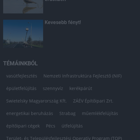
Kevesebb fényt!
TÉMÁINKBÓL
vasútfejlesztés
Nemzeti Infrastruktúra Fejlesztő (NIF)
épületfelújítás
szennyvíz
kerékpárút
Swietelsky Magyarország Kft.
ZÁÉV Építőipari Zrt.
energetikai beruházás
Strabag
műemlékfelújítás
építőipari cégek
Pécs
útfelújítás
Terület- és Településfejlesztési Operatív Program (TOP)