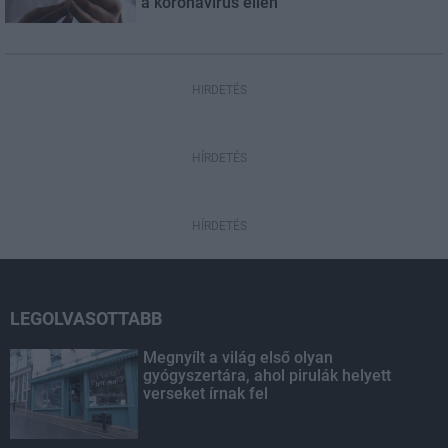
a koronavírus ellen
HIRDETÉS
HÍRDETÉS
HÍRDETÉS
LEGOLVASOTTABB
Megnyílt a világ első olyan
gyógyszertára, ahol pirulák helyett
verseket írnak fel