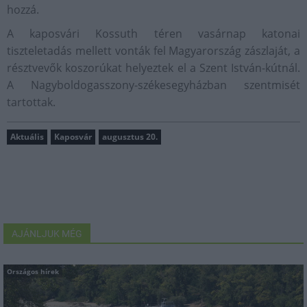
hozzá.
A kaposvári Kossuth téren vasárnap katonai
tiszteletadás mellett vonták fel Magyarország zászlaját, a
résztvevők koszorúkat helyeztek el a Szent István-kútnál.
A Nagyboldogasszony-székesegyházban szentmisét
tartottak.
Aktuális
Kaposvár
augusztus 20.
AJÁNLJUK MÉG
Országos hírek