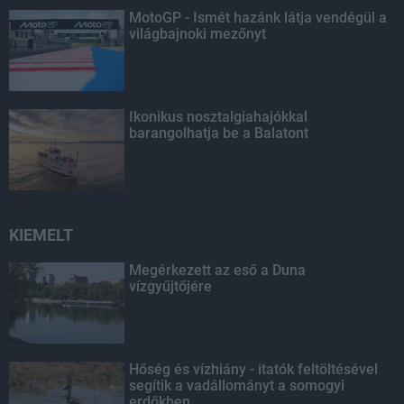
MotoGP - Ismét hazánk látja vendégül a
világbajnoki mezőnyt
Ikonikus nosztalgiahajókkal
barangolhatja be a Balatont
KIEMELT
Megérkezett az eső a Duna
vízgyűjtőjére
Hőség és vízhiány - itatók feltöltésével
segítik a vadállományt a somogyi
erdőkben