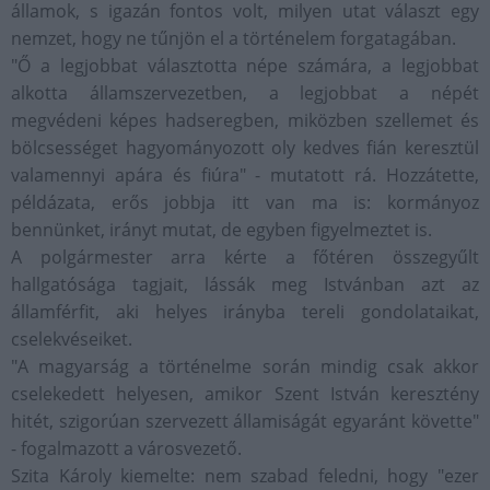
államok, s igazán fontos volt, milyen utat választ egy
nemzet, hogy ne tűnjön el a történelem forgatagában.
"Ő a legjobbat választotta népe számára, a legjobbat
alkotta államszervezetben, a legjobbat a népét
megvédeni képes hadseregben, miközben szellemet és
bölcsességet hagyományozott oly kedves fián keresztül
valamennyi apára és fiúra" - mutatott rá. Hozzátette,
példázata, erős jobbja itt van ma is: kormányoz
bennünket, irányt mutat, de egyben figyelmeztet is.
A polgármester arra kérte a főtéren összegyűlt
hallgatósága tagjait, lássák meg Istvánban azt az
államférfit, aki helyes irányba tereli gondolataikat,
cselekvéseiket.
"A magyarság a történelme során mindig csak akkor
cselekedett helyesen, amikor Szent István keresztény
hitét, szigorúan szervezett államiságát egyaránt követte"
- fogalmazott a városvezető.
Szita Károly kiemelte: nem szabad feledni, hogy "ezer