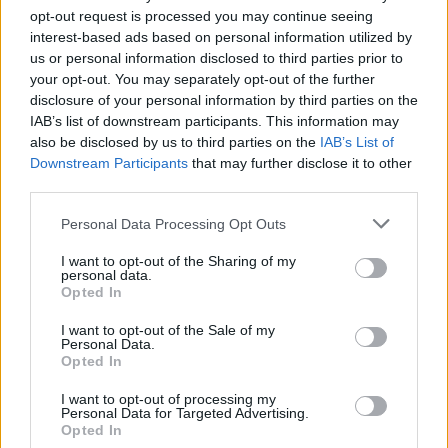
opt-out request is processed you may continue seeing
interest-based ads based on personal information utilized by
us or personal information disclosed to third parties prior to
your opt-out. You may separately opt-out of the further
disclosure of your personal information by third parties on the
Helyi hírek
IAB’s list of downstream participants. This information may
also be disclosed by us to third parties on the
IAB’s List of
Downstream Participants
that may further disclose it to other
third parties.
Please note that this website/app uses one or more Google
Personal Data Processing Opt Outs
services and may gather and store information including but
not limited to your visit or usage behaviour. You may click to
I want to opt-out of the Sharing of my
Amire többmillióan vártunk: szombattól másodfokúra
personal data.
grant or deny consent to Google and its third-party tags to
Opted In
csökken a riasztás
use your data for below specified purposes in below Google
consent section.
I want to opt-out of the Sale of my
Personal Data.
Opted In
I want to opt-out of processing my
Personal Data for Targeted Advertising.
Opted In