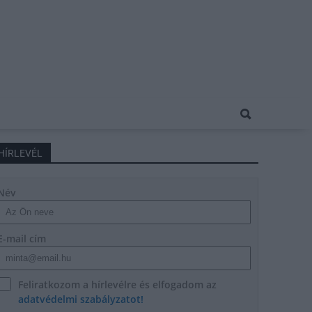
HÍRLEVÉL
Név
E-mail cím
Feliratkozom a hírlevélre és elfogadom az
adatvédelmi szabályzatot!