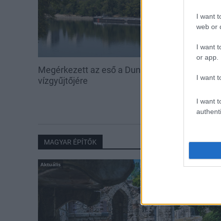
I want t
web or d
I want t
or app.
Megérkezett az eső a Duna
Hőség és vízhi
I want t
vízgyűjtőjére
feltöltésével s
vadállományt
erdőkben
I want t
authenti
MAGYAR ÉPÍTŐK
Aktuális