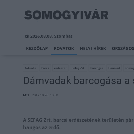
2026.08.08, Szombat
KEZDŐLAP
ROVATOK
HELYI HÍREK
ORSZÁGOS
Aktuális
Barcs
erdészet
Sefag Zrt.
barcogás
Dámvad
somog
Dámvadak barcogása a 
MTI
2017.10.26. 18:50
A SEFAG Zrt. barcsi erdészetének területén pár
hangos az erdő.