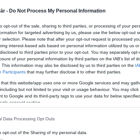
ár -
Do Not Process My Personal Information
 Kovács Attila
to opt-out of the sale, sharing to third parties, or processing of your per
dak párzása, üzekedése, azaz barcogása.
formation for targeted advertising by us, please use the below opt-out s
r selection. Please note that after your opt-out request is processed y
eing interest-based ads based on personal information utilized by us or
disclosed to third parties prior to your opt-out. You may separately opt-
losure of your personal information by third parties on the IAB’s list of
. This information may also be disclosed by us to third parties on the
IA
Participants
that may further disclose it to other third parties.
 that this website/app uses one or more Google services and may gath
including but not limited to your visit or usage behaviour. You may click 
 to Google and its third-party tags to use your data for below specifi
ogle consent section.
l Data Processing Opt Outs
o opt-out of the Sharing of my personal data.