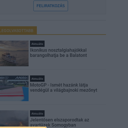
FELIRATKOZÁS
LEGOLVASOTTABB
Aktuális
Ikonikus nosztalgiahajókkal
barangolhatja be a Balatont
Aktuális
MotoGP - Ismét hazánk látja
vendégül a világbajnoki mezőnyt
Aktuális
Jelentősen elszaporodtak az
avartüzek Somogyban