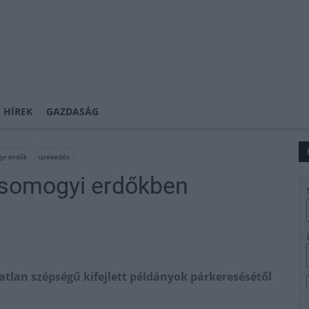
 HÍREK
GAZDASÁG
yi erdők
üzekedés
somogyi erdőkben
atlan szépségű kifejlett példányok párkeresésétől