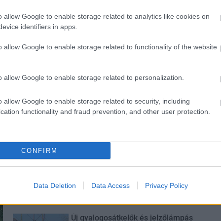
o allow Google to enable storage related to analytics like cookies on
evice identifiers in apps.
o allow Google to enable storage related to functionality of the website
ány - itatók
Amire többmillióan vártunk:
o allow Google to enable storage related to personalization.
egítik a
szombattól másodfokúra
 a somogyi
csökken a riasztás
o allow Google to enable storage related to security, including
cation functionality and fraud prevention, and other user protection.
CONFIRM
M1 bővítés: már zajlik a teljesen új
Bicske Kelet csomópont építése
Data Deletion
Data Access
Privacy Policy
Új gyalogosátkelők és jelzőlámpás