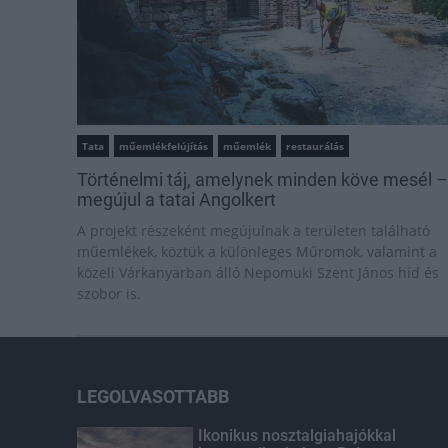
Tata
műemlékfelújítás
műemlék
restaurálás
Történelmi táj, amelynek minden köve mesél –
megújul a tatai Angolkert
A projekt részeként megújulnak a területen található
műemlékek, köztük a különleges Műromok, valamint a
közeli Várkanyarban álló Nepomuki Szent János híd és
szobor is.
LEGOLVASOTTABB
Ikonikus nosztalgiahajókkal