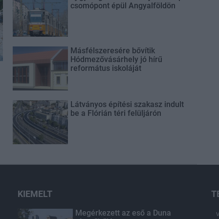
csomópont épül Angyalföldön
Másfélszeresére bővítik
Hódmezővásárhely jó hírű
református iskoláját
Látványos építési szakasz indult
be a Flórián téri felüljárón
KIEMELT
T
Megérkezett az eső a Duna