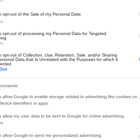
In
o opt-out of the Sale of my Personal Data.
In
to opt-out of processing my Personal Data for Targeted
ing.
 Kovács Attila
In
o opt-out of Collection, Use, Retention, Sale, and/or Sharing
ersonal Data that Is Unrelated with the Purposes for which it
lected.
Out
somogyi erdők
üzekedés
consents
o allow Google to enable storage related to advertising like cookies on
evice identifiers in apps.
o allow my user data to be sent to Google for online advertising
s.
Helyi hírek
to allow Google to send me personalized advertising.