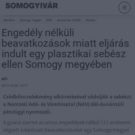
Aktuális
Somogy megye
NAV
plasztikai műtét
klinika
Engedély nélküli
beavatkozások miatt eljárás
indult egy plasztikai sebész
ellen Somogy megyében
MTI
2017.10.04. 13:17
Csődbűncselekmény elkövetésével vádolják a sebészt
a Nemzeti Adó- és Vámhivatal (NAV) dél-dunántúli
pénzügyi nyomozói.
A gyanú szerint az orvos engedélyek nélkül 111 emberen
végzett szépészeti beavatkozásokat egy Somogy megyei