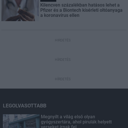
Kilencven százalékban hatásos lehet a
Pfizer és a Biontech kísérleti oltóanyaga
a koronavírus ellen
HIRDETÉS
HÍRDETÉS
HÍRDETÉS
LEGOLVASOTTABB
Megnyílt a világ első olyan
gyógyszertára, ahol pirulák helyett
verseket írnak fel