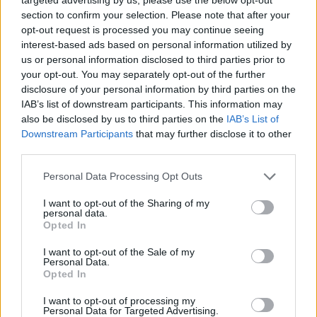
section to confirm your selection. Please note that after your
opt-out request is processed you may continue seeing
MAGYAR ÉPÍTŐK
interest-based ads based on personal information utilized by
us or personal information disclosed to third parties prior to
your opt-out. You may separately opt-out of the further
Mi épül?
disclosure of your personal information by third parties on the
IAB’s list of downstream participants. This information may
also be disclosed by us to third parties on the
IAB’s List of
Downstream Participants
that may further disclose it to other
third parties.
Please note that this website/app uses one or more Google
Personal Data Processing Opt Outs
services and may gather and store information including but
not limited to your visit or usage behaviour. You may click to
I want to opt-out of the Sharing of my
personal data.
grant or deny consent to Google and its third-party tags to
Opted In
use your data for below specified purposes in below Google
consent section.
I want to opt-out of the Sale of my
Personal Data.
Belváros-Lipótváros
játszótér
Opted In
Város-Teampannon Kereskedelmi és Szolgáltató Kft.
parkfelújítás
I want to opt-out of processing my
Újragondolják Lipótváros rejtett, zöld parkját
Personal Data for Targeted Advertising.