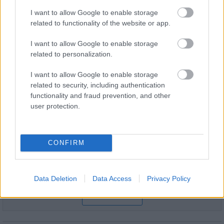
Hódmezővásárhely jó hírű református
iskoláját
I want to allow Google to enable storage
related to functionality of the website or app.
I want to allow Google to enable storage
related to personalization.
HÍRLEVÉL
I want to allow Google to enable storage
related to security, including authentication
functionality and fraud prevention, and other
Név
user protection.
E-mail cím
CONFIRM
Feliratkozom a hírlevélre és elfogadom az
adatvédelmi
szabályzatot!
Data Deletion
Data Access
Privacy Policy
FELIRATKOZÁS