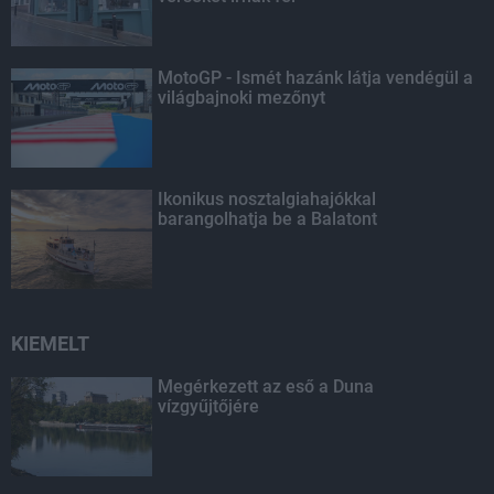
MotoGP - Ismét hazánk látja vendégül a
világbajnoki mezőnyt
Ikonikus nosztalgiahajókkal
barangolhatja be a Balatont
KIEMELT
Megérkezett az eső a Duna
vízgyűjtőjére