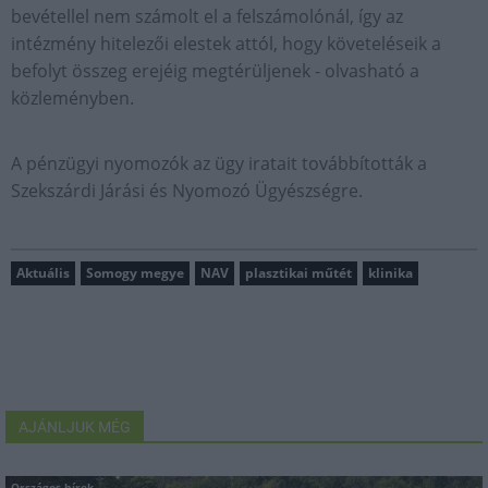
bevétellel nem számolt el a felszámolónál, így az
intézmény hitelezői elestek attól, hogy követeléseik a
befolyt összeg erejéig megtérüljenek - olvasható a
közleményben.
A pénzügyi nyomozók az ügy iratait továbbították a
Szekszárdi Járási és Nyomozó Ügyészségre.
Aktuális
Somogy megye
NAV
plasztikai műtét
klinika
AJÁNLJUK MÉG
Országos hírek