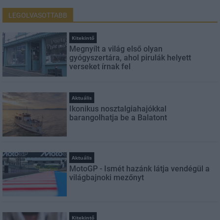
LEGOLVASOTTABB
Kitekintő
Megnyílt a világ első olyan
gyógyszertára, ahol pirulák helyett
verseket írnak fel
Aktuális
Ikonikus nosztalgiahajókkal
barangolhatja be a Balatont
Aktuális
MotoGP - Ismét hazánk látja vendégül a
világbajnoki mezőnyt
Kitekintő