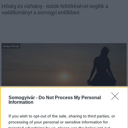
Hőség és vízhiány - itatók feltöltésével segítik a
vadállományt a somogyi erdőkben
Helyi hírek
Amire többmillióan vártunk: szombattól másodfokúra
Somogyivár -
Do Not Process My Personal
csökken a riasztás
Information
If you wish to opt-out of the sale, sharing to third parties, or
processing of your personal or sensitive information for
targeted advertising by us, please use the below opt-out