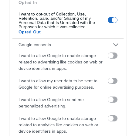
Opted In
Indulhat a Honvéd tér megújításának tervezése, ahol a
klímatudatos gondolkodás és a helyi identitás erősítése kerül a
I want to opt-out of Collection, Use,
középpontba.
Retention, Sale, and/or Sharing of my
Personal Data that Is Unrelated with the
Purposes for which it was collected.
Történelmi táj, amelynek minden köve
Opted Out
mesél – megújul a tatai Angolkert
Google consents
I want to allow Google to enable storage
related to advertising like cookies on web or
M1 bővítés: már zajlik a teljesen új
device identifiers in apps.
Bicske Kelet csomópont építése
I want to allow my user data to be sent to
Google for online advertising purposes.
Új gyalogosátkelők és jelzőlámpás
I want to allow Google to send me
csomópont épül Angyalföldön
personalized advertising.
I want to allow Google to enable storage
related to analytics like cookies on web or
device identifiers in apps.
Másfélszeresére bővítik