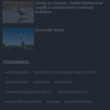
Hőség és vízhiány - itatók feltöltésével
segítik a vadállományt a somogyi
erdőkben
Kevesebb fényt!
TÉMÁINKBÓL
vasútfejlesztés
Nemzeti Infrastruktúra Fejlesztő (NIF)
épületfelújítás
szennyvíz
kerékpárút
Swietelsky Magyarország Kft.
ZÁÉV Építőipari Zrt.
energetikai beruházás
Strabag
műemlékfelújítás