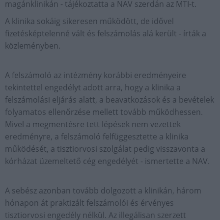
magánklinikán - tájékoztatta a NAV szerdán az MTI-t.
A klinika sokáig sikeresen működött, de idővel
fizetésképtelenné vált és felszámolás alá került - írták a
közleményben.
A felszámoló az intézmény korábbi eredményeire
tekintettel engedélyt adott arra, hogy a klinika a
felszámolási eljárás alatt, a beavatkozások és a bevételek
folyamatos ellenőrzése mellett tovább működhessen.
Mivel a megmentésre tett lépések nem vezettek
eredményre, a felszámoló felfüggesztette a klinika
működését, a tisztiorvosi szolgálat pedig visszavonta a
kórházat üzemeltető cég engedélyét - ismertette a NAV.
A sebész azonban tovább dolgozott a klinikán, három
hónapon át praktizált felszámolói és érvényes
tisztiorvosi engedély nélkül. Az illegálisan szerzett