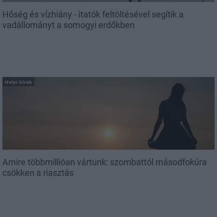
Hőség és vízhiány - itatók feltöltésével segítik a
vadállományt a somogyi erdőkben
Helyi hírek
Amire többmillióan vártunk: szombattól másodfokúra
csökken a riasztás