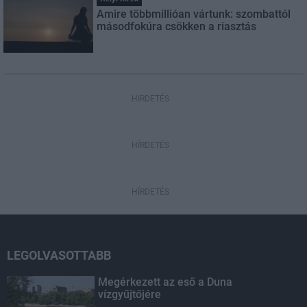
Amire többmillióan vártunk: szombattól
másodfokúra csökken a riasztás
HIRDETÉS
HÍRDETÉS
HÍRDETÉS
LEGOLVASOTTABB
Megérkezett az eső a Duna
vízgyűjtőjére