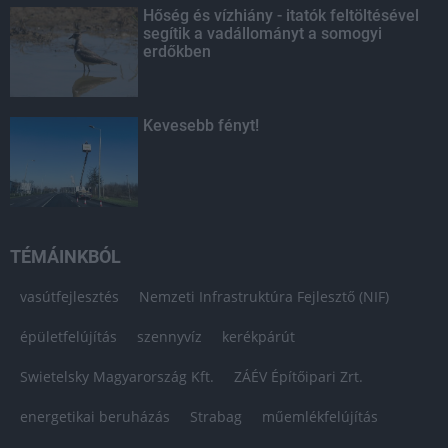
Hőség és vízhiány - itatók feltöltésével
segítik a vadállományt a somogyi
erdőkben
Kevesebb fényt!
TÉMÁINKBÓL
vasútfejlesztés
Nemzeti Infrastruktúra Fejlesztő (NIF)
épületfelújítás
szennyvíz
kerékpárút
Swietelsky Magyarország Kft.
ZÁÉV Építőipari Zrt.
energetikai beruházás
Strabag
műemlékfelújítás