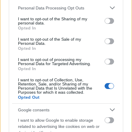
Tizenegy meglévő csomópontot korszerűsít és négy új,
Please note that this website/app uses one or more Google
Personal Data Processing Opt Outs
különszintű csomópontot hoz létre az MKIF az M1-es
services and may gather and store information including but
bővítésénél.
not limited to your visit or usage behaviour. You may click to
I want to opt-out of the Sharing of my
personal data.
grant or deny consent to Google and its third-party tags to
Opted In
Új gyalogosátkelők és jelzőlámpás
use your data for below specified purposes in below Google
csomópont épül Angyalföldön
consent section.
I want to opt-out of the Sale of my
Personal Data.
Opted In
I want to opt-out of processing my
Másfélszeresére bővítik
Personal Data for Targeted Advertising.
Opted In
Hódmezővásárhely jó hírű református
iskoláját
I want to opt-out of Collection, Use,
Retention, Sale, and/or Sharing of my
Personal Data that Is Unrelated with the
Purposes for which it was collected.
Látványos építési szakasz indult be a
Opted Out
Flórián téri felüljárón
Google consents
I want to allow Google to enable storage
related to advertising like cookies on web or
Paks II.: Mit jelent az 5. blokk új