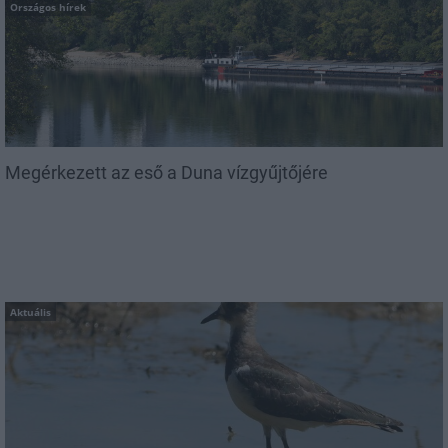
Országos hírek
Megérkezett az eső a Duna vízgyűjtőjére
Aktuális