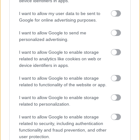
device identifiers in apps.
mérföldköve a felülvizsgálat
árnyékában?
I want to allow my user data to be sent to
Google for online advertising purposes.
I want to allow Google to send me
personalized advertising.
HÍRLEVÉL
I want to allow Google to enable storage
related to analytics like cookies on web or
Név
device identifiers in apps.
I want to allow Google to enable storage
E-mail cím
related to functionality of the website or app.
I want to allow Google to enable storage
related to personalization.
Feliratkozom a hírlevélre és elfogadom az
adatvédelmi
szabályzatot!
I want to allow Google to enable storage
related to security, including authentication
FELIRATKOZÁS
functionality and fraud prevention, and other
user protection.