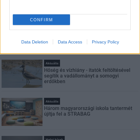
LEGOLVASOTTABB
CONFIRM
Országos hírek
Megérkezett az eső a Duna vízgyűjtőjére
Data Deletion
Data Access
Privacy Policy
Aktuális
Hőség és vízhiány - itatók feltöltésével
segítik a vadállományt a somogyi
erdőkben
Aktuális
Három magyarországi iskola tantermét
újítja fel a STRABAG
Helyi hírek