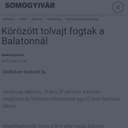
Aktuális
siófok
Balaton
rendőrség
Veszprémi Járásbíróság
Körözött tolvajt fogtak a
Balatonnál
www.kapos.hu
2017.10.02. 11:44
Siófokon bukott le.
Vasárnap délután, 15 óra 37 perckor a körzeti
megbízottak Siófokon ellenőriztek egy 22 éves berhidai
lakost.
Megállapították, hogy a férfi ellen lopás bűntett