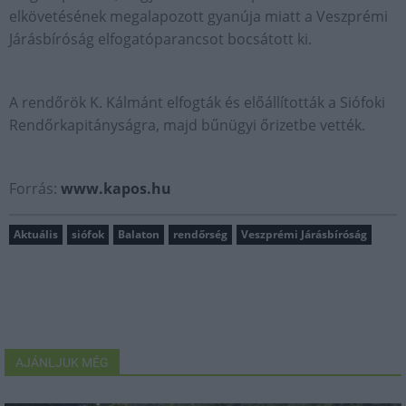
elkövetésének megalapozott gyanúja miatt a Veszprémi
Járásbíróság elfogatóparancsot bocsátott ki.
A rendőrök K. Kálmánt elfogták és előállították a Siófoki
Rendőrkapitányságra, majd bűnügyi őrizetbe vették.
Forrás:
www.kapos.hu
Aktuális
siófok
Balaton
rendőrség
Veszprémi Járásbíróság
AJÁNLJUK MÉG