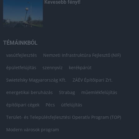
Kevesebb fényt!
TÉMÁINKBÓL
vasútfejlesztés
Nemzeti Infrastruktúra Fejlesztő (NIF)
épületfelújítás
szennyvíz
kerékpárút
Swietelsky Magyarország Kft.
ZÁÉV Építőipari Zrt.
energetikai beruházás
Strabag
műemlékfelújítás
építőipari cégek
Pécs
útfelújítás
Terület- és Településfejlesztési Operatív Program (TOP)
Modern városok program