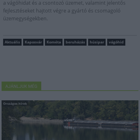
a vágóhidat és a csontozó üzemet, valamint jelentős
fejlesztéseket hajtott végre a gyártó és csomagoló
üzemegységekben.
Aktuális
Kaposvár
Kométa
beruházás
húsipar
vágóhid
AJÁNLJUK MÉG
Országos hírek