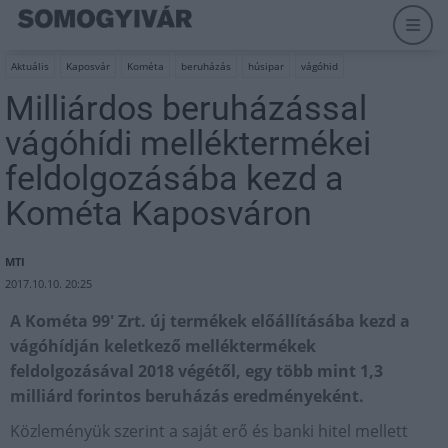
Aktuális
Kaposvár
Kométa
beruházás
húsipar
vágóhid
Milliárdos beruházással
vágóhídi melléktermékei
feldolgozásába kezd a
Kométa Kaposváron
MTI
2017.10.10. 20:25
A Kométa 99' Zrt. új termékek előállításába kezd a
vágóhídján keletkező melléktermékek
feldolgozásával 2018 végétől, egy több mint 1,3
milliárd forintos beruházás eredményeként.
Közleményük szerint a saját erő és banki hitel mellett