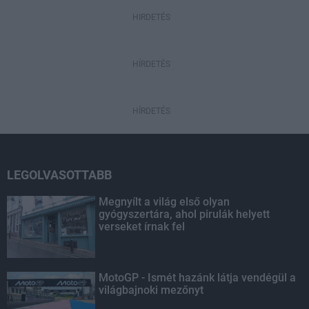
HIRDETÉS
HÍRDETÉS
HÍRDETÉS
LEGOLVASOTTABB
Megnyílt a világ első olyan
gyógyszertára, ahol pirulák helyett
verseket írnak fel
MotoGP - Ismét hazánk látja vendégül a
világbajnoki mezőnyt