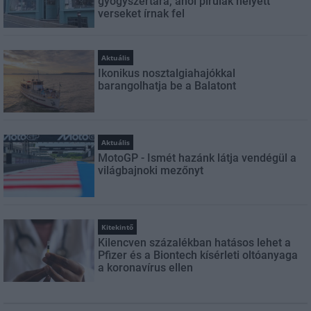
gyógyszertára, ahol pirulák helyett
verseket írnak fel
Aktuális
Ikonikus nosztalgiahajókkal
barangolhatja be a Balatont
Aktuális
MotoGP - Ismét hazánk látja vendégül a
világbajnoki mezőnyt
Kitekintő
Kilencven százalékban hatásos lehet a
Pfizer és a Biontech kísérleti oltóanyaga
a koronavírus ellen