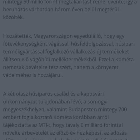
mintegy 50 millió forint megtakarítást remél évente, így a
beruházás várhatóan három éven belül megtérül -
közölték.
Hozzátették, Magyarországon egyedülálló, hogy egy
főtevékenységként vágással, húsfeldolgozással, húsipari
termékgyártással foglalkozó vállalkozás új termékeket
állítson elő vágóhídi melléktermékekből. Ezzel a Kométa
nemcsak bevételre tesz szert, hanem a környezet
védelméhez is hozzájárul.
A két olasz húsiparos család és a kaposvári
önkormányzat tulajdonában lévő, a somogyi
megyeszékhelyen, valamint Budapesten mintegy 700
embert foglalkoztató Kométa korábban arról
tájékoztatta az MTI-t, hogy tavaly 6 milliárd forinttal
növelte árbevételét az előző évihez képest, az adózás