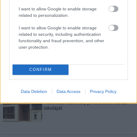
mesél – megújul a tatai Angolkert
I want to allow Google to enable storage
related to personalization.
I want to allow Google to enable storage
M1 bővítés: már zajlik a teljesen új
related to security, including authentication
Bicske Kelet csomópont építése
functionality and fraud prevention, and other
user protection.
Új gyalogosátkelők és jelzőlámpás
csomópont épül Angyalföldön
CONFIRM
Data Deletion
Data Access
Privacy Policy
Másfélszeresére bővítik
Hódmezővásárhely jó hírű református
iskoláját