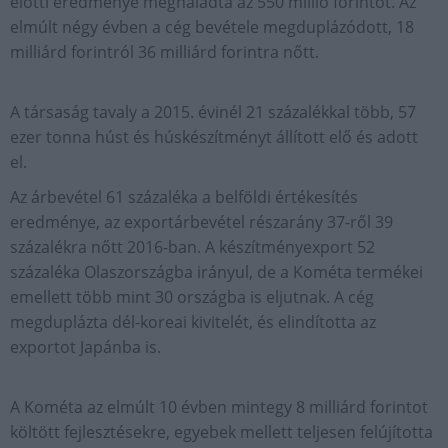
előtti eredménye meghaladta az 550 millió forintot. Az
elmúlt négy évben a cég bevétele megduplázódott, 18
milliárd forintról 36 milliárd forintra nőtt.
A társaság tavaly a 2015. évinél 21 százalékkal több, 57
ezer tonna húst és húskészítményt állított elő és adott
el.
Az árbevétel 61 százaléka a belföldi értékesítés
eredménye, az exportárbevétel részarány 37-ről 39
százalékra nőtt 2016-ban. A készítményexport 52
százaléka Olaszországba irányul, de a Kométa termékei
emellett több mint 30 országba is eljutnak. A cég
megduplázta dél-koreai kivitelét, és elindította az
exportot Japánba is.
A Kométa az elmúlt 10 évben mintegy 8 milliárd forintot
költött fejlesztésekre, egyebek mellett teljesen felújította