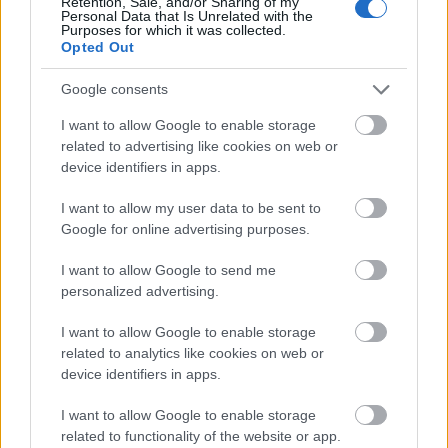
Retention, Sale, and/or Sharing of my
Personal Data that Is Unrelated with the
Purposes for which it was collected.
Opted Out
Google consents
I want to allow Google to enable storage
related to advertising like cookies on web or
device identifiers in apps.
I want to allow my user data to be sent to
Google for online advertising purposes.
Belváros-Lipótváros
játszótér
I want to allow Google to send me
Város-Teampannon Kereskedelmi és Szolgáltató Kft.
parkfelújítás
personalized advertising.
Újragondolják Lipótváros rejtett, zöld parkját
I want to allow Google to enable storage
Indulhat a Honvéd tér megújításának tervezése, ahol a
related to analytics like cookies on web or
klímatudatos gondolkodás és a helyi identitás erősítése kerül a
device identifiers in apps.
középpontba.
I want to allow Google to enable storage
Történelmi táj, amelynek minden köve
related to functionality of the website or app.