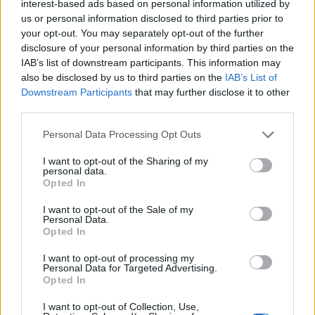
interest-based ads based on personal information utilized by
us or personal information disclosed to third parties prior to
Helyi hírek
your opt-out. You may separately opt-out of the further
disclosure of your personal information by third parties on the
IAB’s list of downstream participants. This information may
also be disclosed by us to third parties on the
IAB’s List of
Downstream Participants
that may further disclose it to other
third parties.
Please note that this website/app uses one or more Google
Personal Data Processing Opt Outs
services and may gather and store information including but
Amire többmillióan vártunk: szombattól másodfokúra
not limited to your visit or usage behaviour. You may click to
I want to opt-out of the Sharing of my
csökken a riasztás
personal data.
grant or deny consent to Google and its third-party tags to
Opted In
use your data for below specified purposes in below Google
consent section.
I want to opt-out of the Sale of my
Personal Data.
Opted In
I want to opt-out of processing my
Personal Data for Targeted Advertising.
MAGYAR ÉPÍTŐK
Opted In
I want to opt-out of Collection, Use,
Mi épül?