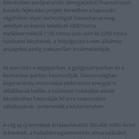
felerészben európai uniós támogatásból finanszírozott
kutatás-fejlesztési projekt keretében a kaposvári
vágóhídon olyan technológiát honosítanak meg,
amellyel az évente keletkező 6800 tonna
melléktermékből 1100 tonna ipari zsírt és 2200 tonna
húslisztet készítenek, a feldolgozásra nem alkalmas
anyagokat pedig szakszerűen ártalmatlanítják.
Az ipari zsírt a vegyiparban, a gyógyszeriparban és a
kozmetikai iparban hasznosítják, Olaszországban
kogenerációs motorokkal elektromos energiát is
előállítanak belőle, a húslisztet hobbiállat-eledel
készítéséhez használják fel erre szakosodott
vállalkozások - ismertették a közleményben.
A cég az új termékek értékesítéséből 350-400 millió forint
árbevételt, a hulladékmegsemmisítés elmaradásából