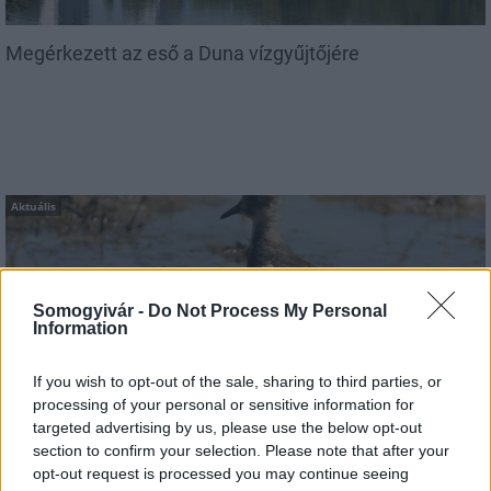
Megérkezett az eső a Duna vízgyűjtőjére
Aktuális
Somogyivár -
Do Not Process My Personal
Information
If you wish to opt-out of the sale, sharing to third parties, or
Hőség és vízhiány - itatók feltöltésével segítik a
processing of your personal or sensitive information for
vadállományt a somogyi erdőkben
targeted advertising by us, please use the below opt-out
section to confirm your selection. Please note that after your
opt-out request is processed you may continue seeing